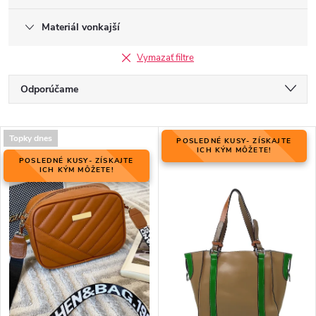
Materiál vonkajší
Vymazať filtre
R
Odporúčame
a
Najlacnejšie
d
V
e
Topky dnes
POSLEDNÉ KUSY- ZÍSKAJTE
Najdrahšie
ý
ICH KÝM MÔŽETE!
n
POSLEDNÉ KUSY- ZÍSKAJTE
p
ICH KÝM MÔŽETE!
Najpredávanejšie
i
i
e
Abecedne
s
p
p
r
r
o
o
d
d
u
u
k