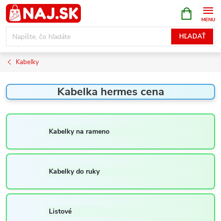
Prejsť
NÁKUPN
KOŠÍK
na
obsah
HĽADAŤ
Kabelky
Kabelka hermes cena
Kabelky na rameno
Kabelky do ruky
Listové