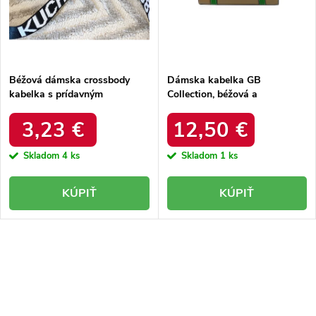
k
t
t
o
o
v
v
Béžová dámska crossbody
Dámska kabelka GB
kabelka s prídavným
Collection, béžová a
ramienkom z eko kože,
strieborná, z eko kože s
Massini Rosa, kód produktu
prídavným ramienkom, kód
3,23 €
12,50 €
EB38846 Brown
produktu 5013
Skladom
4 ks
Skladom
1 ks
KÚPIŤ
KÚPIŤ
O
v
l
á