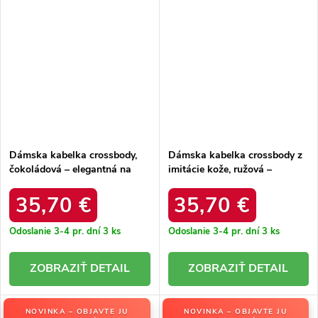
Dámska kabelka crossbody,
Dámska kabelka crossbody z
čokoládová – elegantná na
imitácie kože, ružová –
každú príležitosť / F9948
elegantná na každú príležitosť
CHOCOLAT
/ F9948 ROSE
35,70 €
35,70 €
Odoslanie 3-4 pr. dní
3 ks
Odoslanie 3-4 pr. dní
3 ks
DETAIL
DETAIL
NOVINKA – OBJAVTE JU
NOVINKA – OBJAVTE JU