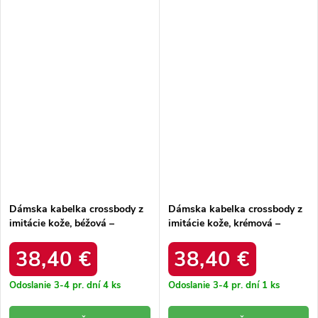
Dámska kabelka crossbody z
Dámska kabelka crossbody z
imitácie kože, béžová –
imitácie kože, krémová –
elegantná na každú príležitosť
elegantná na každú príležitosť
/ F9963 BEIGE
/ F9963 ECRU
38,40 €
38,40 €
Odoslanie 3-4 pr. dní
4 ks
Odoslanie 3-4 pr. dní
1 ks