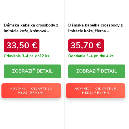
Dámska kabelka crossbody z
Dámska kabelka crossbody z
imitácie kože, krémová –
imitácie kože, čierna –
elegantná na každú príležitosť
elegantná na každú príležitosť
/ F9945 ECRU
/ F9948 NOIR
33,50 €
35,70 €
Odoslanie 3-4 pr. dní
2 ks
Odoslanie 3-4 pr. dní
4 ks
DETAIL
DETAIL
NOVINKA – OBJAVTE JU
NOVINKA – OBJAVTE JU
MEDZI PRVÝMI!
MEDZI PRVÝMI!