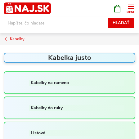
Prejsť
NÁKUPN
KOŠÍK
na
obsah
HĽADAŤ
Kabelky
Kabelka justo
Kabelky na rameno
Kabelky do ruky
Listové