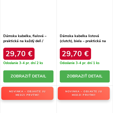
Dámska kabelka, fialová –
Dámska kabelka listová
praktická na každý deň /
(clutch), biela – praktická na
F5017 PARME
každý deň / F5017 BLANC
29,70 €
29,70 €
Odoslanie 3-4 pr. dní
2 ks
Odoslanie 3-4 pr. dní
1 ks
DETAIL
DETAIL
NOVINKA – OBJAVTE JU
NOVINKA – OBJAVTE JU
MEDZI PRVÝMI!
MEDZI PRVÝMI!