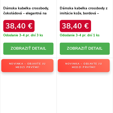
Dámska kabelka crossbody,
Dámska kabelka crossbody z
čokoládová – elegantná na
imitácie kože, bordová –
každú príležitosť / F9963
elegantná na každú príležitosť
CHOCOLAT
/ F9963 BORDEAUX
38,40 €
38,40 €
Odoslanie 3-4 pr. dní
3 ks
Odoslanie 3-4 pr. dní
1 ks
DETAIL
DETAIL
NOVINKA – OBJAVTE JU
NOVINKA – OBJAVTE JU
MEDZI PRVÝMI!
MEDZI PRVÝMI!