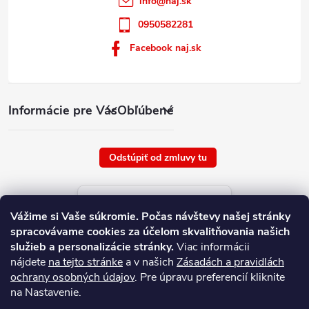
info
@
naj.sk
0950582281
Facebook naj.sk
Informácie pre Vás
Obľúbené
Odstúpiť od zmluvy tu
Aktuálne ceny tovaru
Vážime si Vaše súkromie.
Počas návštevy našej stránky
platné od : 6/8/2026
spracovávame cookies za účelom skvalitňovania našich
služieb a personalizácie stránky.
Viac informácii
nájdete
na tejto stránke
a v našich
Zásadách a pravidlách
ochrany osobných údajov
. Pre úpravu preferencií kliknite
na Nastavenie.