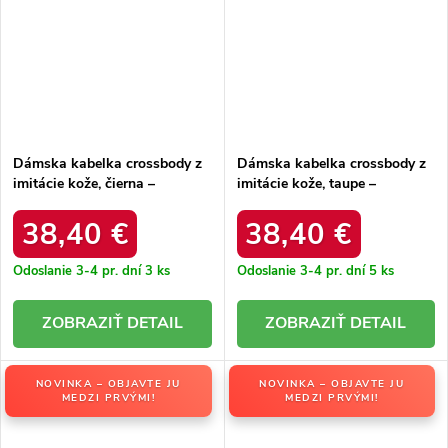
Dámska kabelka crossbody z
Dámska kabelka crossbody z
imitácie kože, čierna –
imitácie kože, taupe –
elegantná na každú príležitosť
elegantná na každú príležitosť
/ F9963 NOIR
/ F9963 TAUPE
38,40 €
38,40 €
Odoslanie 3-4 pr. dní
3 ks
Odoslanie 3-4 pr. dní
5 ks
DETAIL
DETAIL
NOVINKA – OBJAVTE JU
NOVINKA – OBJAVTE JU
MEDZI PRVÝMI!
MEDZI PRVÝMI!