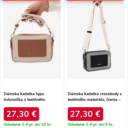
p
Najpredávanejšie
i
i
e
Abecedne
s
p
p
r
r
o
o
d
d
u
u
k
k
t
t
o
o
v
v
Dámska kabelka typu
Dámska kabelka crossbody z
listonoška z textilného
textilného materiálu, čierna –
materiálu, hnedá – priestranná
priestranná na každý deň /
na každý deň / rr574297
rr574296
27,30 €
27,30 €
Odoslanie 3-4 pr. dní
10 ks
Odoslanie 3-4 pr. dní
6 ks