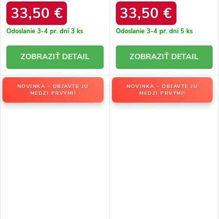
/ F9945 ROSE
/ F9945 BEIGE
33,50 €
33,50 €
Odoslanie 3-4 pr. dní
3 ks
Odoslanie 3-4 pr. dní
5 ks
DETAIL
DETAIL
NOVINKA – OBJAVTE JU
NOVINKA – OBJAVTE JU
MEDZI PRVÝMI!
MEDZI PRVÝMI!