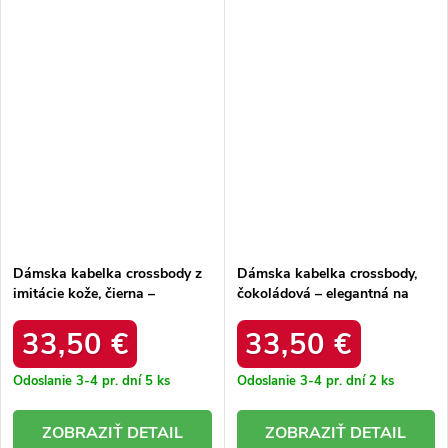
Dámska kabelka crossbody z
Dámska kabelka crossbody,
imitácie kože, čierna –
čokoládová – elegantná na
elegantná na každú príležitosť
každú príležitosť / F9945
/ F9945 NOIR
CHOCOLAT
33,50 €
33,50 €
Odoslanie 3-4 pr. dní
5 ks
Odoslanie 3-4 pr. dní
2 ks
DETAIL
DETAIL