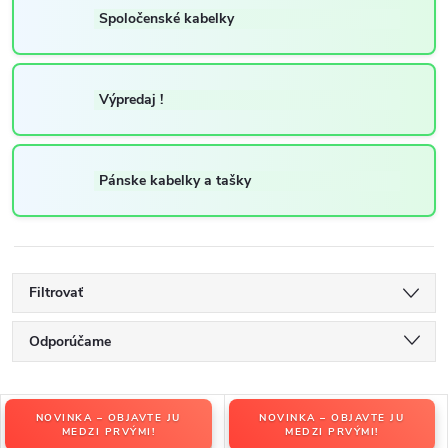
Spoločenské kabelky
Výpredaj !
Pánske kabelky a tašky
Filtrovať
R
Odporúčame
a
Najlacnejšie
d
V
e
NOVINKA – OBJAVTE JU
NOVINKA – OBJAVTE JU
Najdrahšie
ý
MEDZI PRVÝMI!
MEDZI PRVÝMI!
n