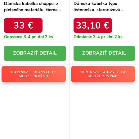
Dámska kabelka shopper z
Dámska kabelka typu
pleteného materiálu, čierna –
listonoška, staroružová –
priestranná na každý deň /
praktická na každý deň /
C1104 NAT/NOIR
C1050 VIEUX ROSE
33 €
33,10 €
Odoslanie 3-4 pr. dní
2 ks
Odoslanie 3-4 pr. dní
2 ks
DETAIL
DETAIL
NOVINKA – OBJAVTE JU
NOVINKA – OBJAVTE JU
MEDZI PRVÝMI!
MEDZI PRVÝMI!