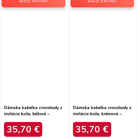
MEDZI PRVÝMI!
MEDZI PRVÝMI!
Dámska kabelka crossbody z
Dámska kabelka crossbody z
imitácie kože, béžová –
imitácie kože, krémová –
elegantná na každú príležitosť
elegantná na každú príležitosť
/ F9948 BEIGE
/ F9948 ECRU
35,70 €
35,70 €