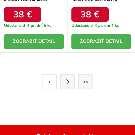
elegantná na každú príležitosť
elegantná na každú príležitosť
/ F7570 TAUPE
/ F7570 BEIGE
38 €
38 €
Odoslanie 3-4 pr. dní
5 ks
Odoslanie 3-4 pr. dní
4 ks
DETAIL
DETAIL
O
v
S
1
16
l
t
r
á
á
d
n
a
k
o
c
v
i
a
e
n