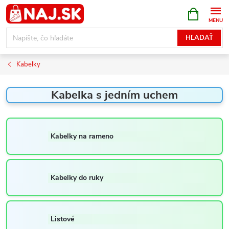
Prejsť
NÁKUPN
KOŠÍK
na
obsah
HĽADAŤ
Kabelky
Kabelka s jedním uchem
Kabelky na rameno
Kabelky do ruky
Listové