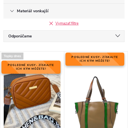
Materiál vonkajší
Vymazať filtre
R
Odporúčame
a
Najlacnejšie
d
V
e
Topky dnes
POSLEDNÉ KUSY- ZÍSKAJTE
Najdrahšie
ý
ICH KÝM MÔŽETE!
n
POSLEDNÉ KUSY- ZÍSKAJTE
p
ICH KÝM MÔŽETE!
Najpredávanejšie
i
i
e
Abecedne
s
p
p
r
r
o
o
d
d
u
u
k