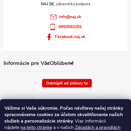
NAJ.SK
info
@
naj.sk
0950582281
Facebook naj.sk
Informácie pre Vás
Obľúbené
Odstúpiť od zmluvy tu
Aktuálne ceny tovaru
Vážime si Vaše súkromie.
Počas návštevy našej stránky
platné od : 9/8/2026
spracovávame cookies za účelom skvalitňovania našich
služieb a personalizácie stránky.
Viac informácii
nájdete
na tejto stránke
a v našich
Zásadách a pravidlách