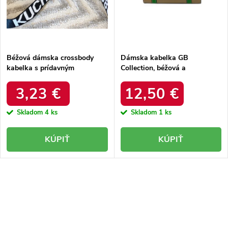
k
t
t
o
o
v
v
Béžová dámska crossbody
Dámska kabelka GB
kabelka s prídavným
Collection, béžová a
ramienkom z eko kože,
strieborná, z eko kože s
Massini Rosa, kód produktu
prídavným ramienkom, kód
3,23 €
12,50 €
EB38846 Brown
produktu 5013
Skladom
4 ks
Skladom
1 ks
KÚPIŤ
KÚPIŤ
O
v
l
á