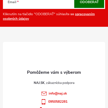
á
Email
ODOBERAŤ
p
ä
Kliknutím na tlačidlo "ODOBERAŤ" súhlasíte
so
spracovaním
osobných údajov
t
i
e
NAJ.SK
info
@
naj.sk
0950582281