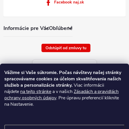
Facebook naj.sk
Informácie pre Vás
Obľúbené
Odstúpiť od zmluvy tu
Aktuálne ceny tovaru
Vážime si Vaše súkromie.
Počas návštevy našej stránky
platné od : 8/8/2026
spracovávame cookies za účelom skvalitňovania našich
služieb a personalizácie stránky.
Viac informácii
nájdete
na tejto stránke
a v našich
Zásadách a pravidlách
ochrany osobných údajov
. Pre úpravu preferencií kliknite
na Nastavenie.