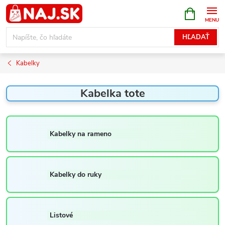
Prejsť
NÁKUPN
KOŠÍK
na
obsah
HĽADAŤ
Kabelky
Kabelka tote
Kabelky na rameno
Kabelky do ruky
Listové