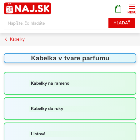
Prejsť
NÁKUPN
KOŠÍK
na
obsah
HĽADAŤ
Kabelky
Kabelka v tvare parfumu
Kabelky na rameno
Kabelky do ruky
Listové