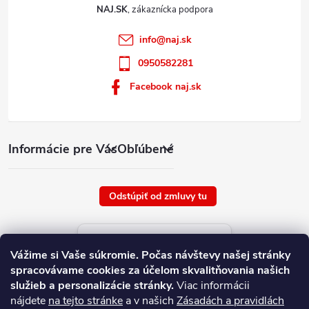
NAJ.SK
info
@
naj.sk
0950582281
Facebook naj.sk
Informácie pre Vás
Obľúbené
Odstúpiť od zmluvy tu
Aktuálne ceny tovaru
Vážime si Vaše súkromie.
Počas návštevy našej stránky
platné od : 6/8/2026
spracovávame cookies za účelom skvalitňovania našich
služieb a personalizácie stránky.
Viac informácii
nájdete
na tejto stránke
a v našich
Zásadách a pravidlách