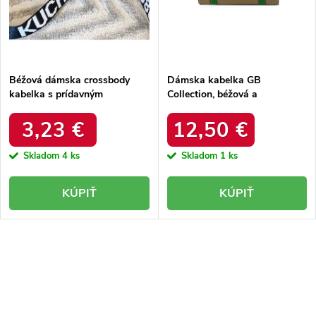
k
t
t
o
o
v
v
Béžová dámska crossbody
Dámska kabelka GB
kabelka s prídavným
Collection, béžová a
ramienkom z eko kože,
strieborná, z eko kože s
Massini Rosa, kód produktu
prídavným ramienkom, kód
3,23 €
12,50 €
EB38846 Brown
produktu 5013
Skladom
4 ks
Skladom
1 ks
KÚPIŤ
KÚPIŤ
O
v
l
á