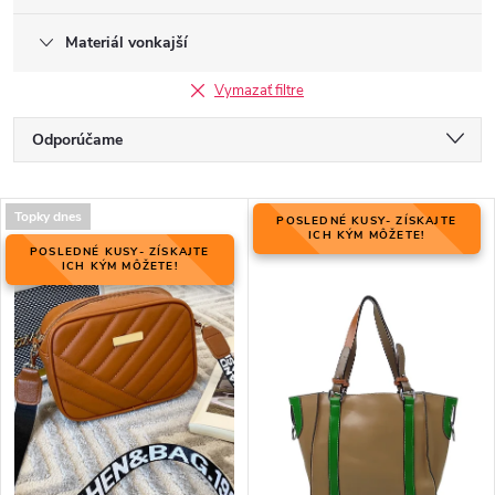
Materiál vonkajší
Vymazať filtre
R
Odporúčame
a
Najlacnejšie
d
V
e
Topky dnes
POSLEDNÉ KUSY- ZÍSKAJTE
Najdrahšie
ý
ICH KÝM MÔŽETE!
n
POSLEDNÉ KUSY- ZÍSKAJTE
p
ICH KÝM MÔŽETE!
Najpredávanejšie
i
i
e
Abecedne
s
p
p
r
r
o
o
d
d
u
u
k