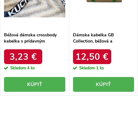
k
t
t
o
o
v
v
Béžová dámska crossbody
Dámska kabelka GB
kabelka s prídavným
Collection, béžová a
ramienkom z eko kože,
strieborná, z eko kože s
Massini Rosa, kód produktu
prídavným ramienkom, kód
3,23 €
12,50 €
EB38846 Brown
produktu 5013
Skladom
4 ks
Skladom
1 ks
KÚPIŤ
KÚPIŤ
O
v
l
á