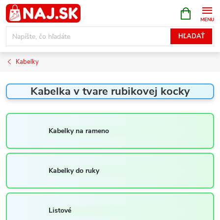
Prejsť
NÁKUPN
KOŠÍK
na
obsah
HĽADAŤ
Kabelky
Kabelka v tvare rubikovej kocky
Kabelky na rameno
Kabelky do ruky
Listové