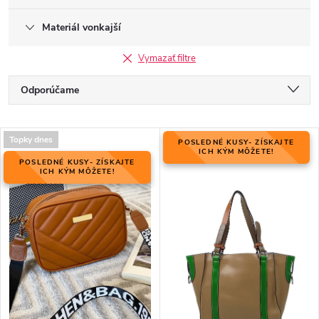
Materiál vonkajší
Vymazať filtre
R
Odporúčame
a
Najlacnejšie
d
V
e
Topky dnes
POSLEDNÉ KUSY- ZÍSKAJTE
Najdrahšie
ý
ICH KÝM MÔŽETE!
n
POSLEDNÉ KUSY- ZÍSKAJTE
p
ICH KÝM MÔŽETE!
Najpredávanejšie
i
i
e
Abecedne
s
p
p
r
r
o
o
d
d
u
u
k