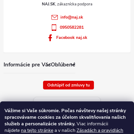
NAJ.SK
info
@
naj.sk
0950582281
Facebook naj.sk
Informácie pre Vás
Obľúbené
Odstúpiť od zmluvy tu
Aktuálne ceny tovaru
Vážime si Vaše súkromie.
Počas návštevy našej stránky
platné od : 8/8/2026
spracovávame cookies za účelom skvalitňovania našich
služieb a personalizácie stránky.
Viac informácii
nájdete
na tejto stránke
a v našich
Zásadách a pravidlách