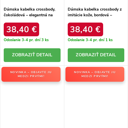
Dámska kabelka crossbody,
Dámska kabelka crossbody z
čokoládová – elegantná na
imitácie kože, bordová –
každú príležitosť / F9963
elegantná na každú príležitosť
CHOCOLAT
/ F9963 BORDEAUX
38,40 €
38,40 €
Odoslanie 3-4 pr. dní
3 ks
Odoslanie 3-4 pr. dní
1 ks
DETAIL
DETAIL
NOVINKA – OBJAVTE JU
NOVINKA – OBJAVTE JU
MEDZI PRVÝMI!
MEDZI PRVÝMI!