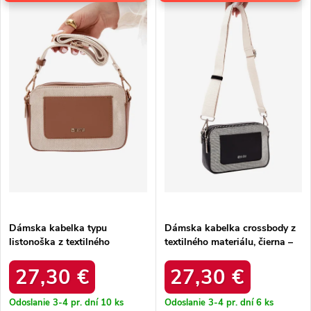
p
Najpredávanejšie
i
i
e
Abecedne
s
p
p
r
r
o
o
d
d
u
u
k
k
t
t
o
o
v
v
Dámska kabelka typu
Dámska kabelka crossbody z
listonoška z textilného
textilného materiálu, čierna –
materiálu, hnedá – priestranná
priestranná na každý deň /
na každý deň / rr574297
rr574296
27,30 €
27,30 €
Odoslanie 3-4 pr. dní
10 ks
Odoslanie 3-4 pr. dní
6 ks