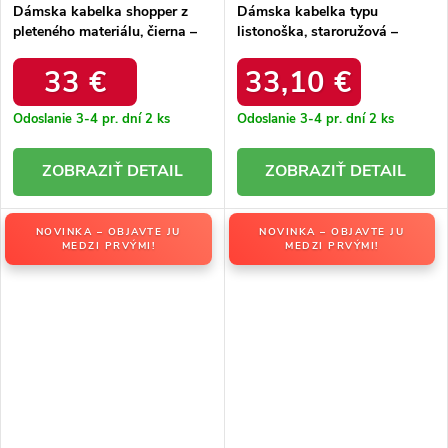
Dámska kabelka shopper z
Dámska kabelka typu
pleteného materiálu, čierna –
listonoška, staroružová –
priestranná na každý deň /
praktická na každý deň /
C1104 NAT/NOIR
C1050 VIEUX ROSE
33 €
33,10 €
Odoslanie 3-4 pr. dní
2 ks
Odoslanie 3-4 pr. dní
2 ks
DETAIL
DETAIL
NOVINKA – OBJAVTE JU
NOVINKA – OBJAVTE JU
MEDZI PRVÝMI!
MEDZI PRVÝMI!