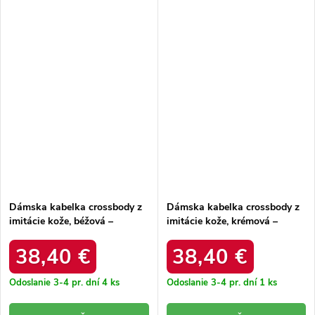
Dámska kabelka crossbody z
Dámska kabelka crossbody z
imitácie kože, béžová –
imitácie kože, krémová –
elegantná na každú príležitosť
elegantná na každú príležitosť
/ F9963 BEIGE
/ F9963 ECRU
38,40 €
38,40 €
Odoslanie 3-4 pr. dní
4 ks
Odoslanie 3-4 pr. dní
1 ks