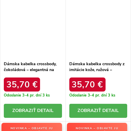
Dámska kabelka crossbody,
Dámska kabelka crossbody z
čokoládová – elegantná na
imitácie kože, ružová –
každú príležitosť / F9948
elegantná na každú príležitosť
CHOCOLAT
/ F9948 ROSE
35,70 €
35,70 €
Odoslanie 3-4 pr. dní
3 ks
Odoslanie 3-4 pr. dní
3 ks
DETAIL
DETAIL
NOVINKA – OBJAVTE JU
NOVINKA – OBJAVTE JU