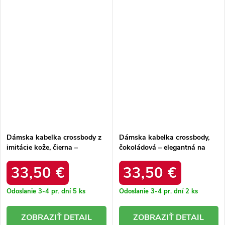
Dámska kabelka crossbody z
Dámska kabelka crossbody,
imitácie kože, čierna –
čokoládová – elegantná na
elegantná na každú príležitosť
každú príležitosť / F9945
/ F9945 NOIR
CHOCOLAT
33,50 €
33,50 €
Odoslanie 3-4 pr. dní
5 ks
Odoslanie 3-4 pr. dní
2 ks
DETAIL
DETAIL