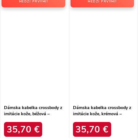
MEDZI PRVÝMI!
MEDZI PRVÝMI!
Dámska kabelka crossbody z
Dámska kabelka crossbody z
imitácie kože, béžová –
imitácie kože, krémová –
elegantná na každú príležitosť
elegantná na každú príležitosť
/ F9948 BEIGE
/ F9948 ECRU
35,70 €
35,70 €