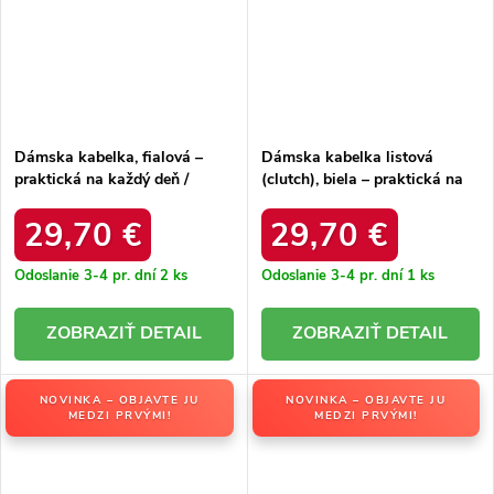
Dámska kabelka, fialová –
Dámska kabelka listová
praktická na každý deň /
(clutch), biela – praktická na
F5017 PARME
každý deň / F5017 BLANC
29,70 €
29,70 €
Odoslanie 3-4 pr. dní
2 ks
Odoslanie 3-4 pr. dní
1 ks
DETAIL
DETAIL
NOVINKA – OBJAVTE JU
NOVINKA – OBJAVTE JU
MEDZI PRVÝMI!
MEDZI PRVÝMI!