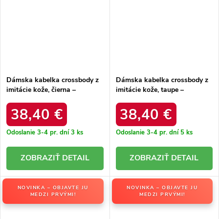
Dámska kabelka crossbody z
Dámska kabelka crossbody z
imitácie kože, čierna –
imitácie kože, taupe –
elegantná na každú príležitosť
elegantná na každú príležitosť
/ F9963 NOIR
/ F9963 TAUPE
38,40 €
38,40 €
Odoslanie 3-4 pr. dní
3 ks
Odoslanie 3-4 pr. dní
5 ks
DETAIL
DETAIL
NOVINKA – OBJAVTE JU
NOVINKA – OBJAVTE JU
MEDZI PRVÝMI!
MEDZI PRVÝMI!