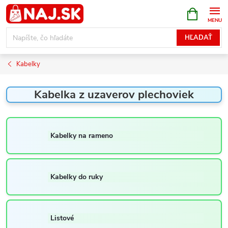
Prejsť
NÁKUPN
KOŠÍK
na
obsah
HĽADAŤ
Kabelky
Kabelka z uzaverov plechoviek
Kabelky na rameno
Kabelky do ruky
Listové