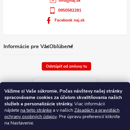
info
@
naj.sk
0950582281
Facebook naj.sk
Informácie pre Vás
Obľúbené
Odstúpiť od zmluvy tu
Aktuálne ceny tovaru
Vážime si Vaše súkromie.
Počas návštevy našej stránky
platné od : 5/8/2026
spracovávame cookies za účelom skvalitňovania našich
služieb a personalizácie stránky.
Viac informácii
nájdete
na tejto stránke
a v našich
Zásadách a pravidlách
ochrany osobných údajov
. Pre úpravu preferencií kliknite
na Nastavenie.