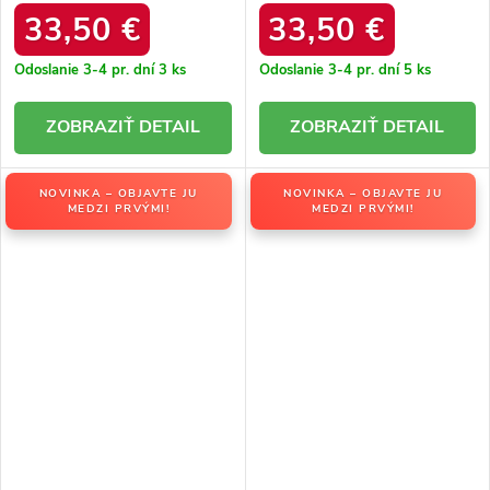
/ F9945 ROSE
/ F9945 BEIGE
33,50 €
33,50 €
Odoslanie 3-4 pr. dní
3 ks
Odoslanie 3-4 pr. dní
5 ks
DETAIL
DETAIL
NOVINKA – OBJAVTE JU
NOVINKA – OBJAVTE JU
MEDZI PRVÝMI!
MEDZI PRVÝMI!