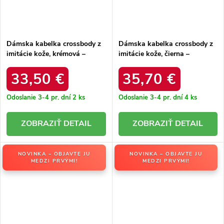
Dámska kabelka crossbody z
Dámska kabelka crossbody z
imitácie kože, krémová –
imitácie kože, čierna –
elegantná na každú príležitosť
elegantná na každú príležitosť
/ F9945 ECRU
/ F9948 NOIR
33,50 €
35,70 €
Odoslanie 3-4 pr. dní
2 ks
Odoslanie 3-4 pr. dní
4 ks
DETAIL
DETAIL
NOVINKA – OBJAVTE JU
NOVINKA – OBJAVTE JU
MEDZI PRVÝMI!
MEDZI PRVÝMI!