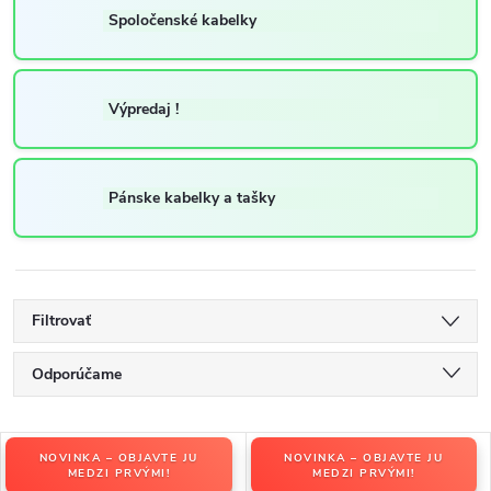
Spoločenské kabelky
Výpredaj !
Pánske kabelky a tašky
Filtrovať
R
Odporúčame
a
Najlacnejšie
d
V
e
NOVINKA – OBJAVTE JU
NOVINKA – OBJAVTE JU
Najdrahšie
ý
MEDZI PRVÝMI!
MEDZI PRVÝMI!
n