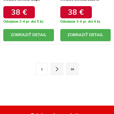
elegantná na každú príležitosť
elegantná na každú príležitosť
/ F7570 TAUPE
/ F7570 BEIGE
38 €
38 €
Odoslanie 3-4 pr. dní
5 ks
Odoslanie 3-4 pr. dní
4 ks
DETAIL
DETAIL
O
v
S
1
16
l
t
r
á
á
d
n
a
k
o
c
v
i
a
e
n