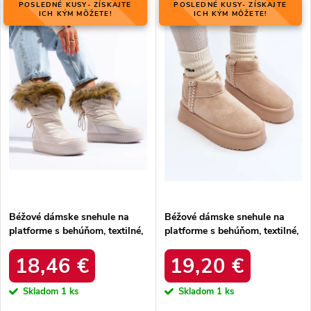
i
POSLEDNÉ KUSY- ZÍSKAJTE
POSLEDNÉ KUSY- ZÍSKAJTE
i
ICH KÝM MÔŽETE!
ICH KÝM MÔŽETE!
e
Abecedne
s
p
p
r
r
o
o
d
d
u
u
k
k
t
t
o
o
v
v
Béžové dámske snehule na
Béžové dámske snehule na
platforme s behúňom, textilné,
platforme s behúňom, textilné,
kód produktu YY58BE
kód produktu UA-1833WI/R
18,46 €
19,20 €
Skladom
1 ks
Skladom
1 ks