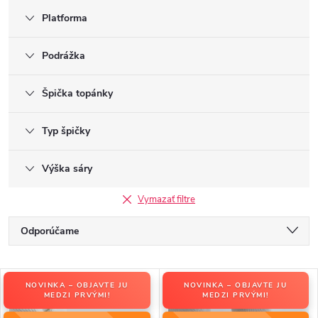
Platforma
Podrážka
Špička topánky
Typ špičky
Výška sáry
Vymazať filtre
R
Odporúčame
a
Najlacnejšie
d
V
e
NOVINKA – OBJAVTE JU
NOVINKA – OBJAVTE JU
Najdrahšie
ý
MEDZI PRVÝMI!
MEDZI PRVÝMI!
n
p
Najpredávanejšie