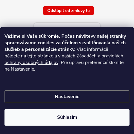
Odstúpiť od zmluvy tu
Aktuálne ceny tovaru
Vážime si Vaše súkromie.
Počas návštevy našej stránky
platné od : 7/8/2026
spracovávame cookies za účelom skvalitňovania našich
služieb a personalizácie stránky.
Viac informácii
nájdete
na tejto stránke
a v našich
Zásadách a pravidlách
ochrany osobných údajov
. Pre úpravu preferencií kliknite
na Nastavenie.
Nastavenie
Copyright 2026
NAJ.SK
. Všetky práva vyhradené.
Súhlasím
Vytvoril Shoptet