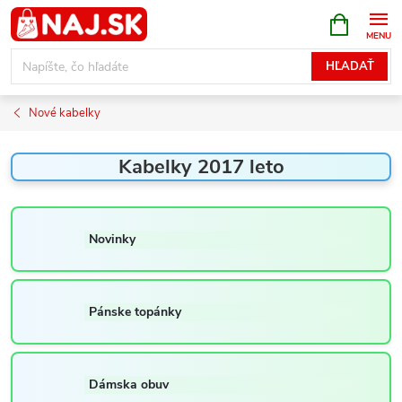
Prejsť
NÁKUPN
KOŠÍK
na
obsah
HĽADAŤ
Nové kabelky
Kabelky 2017 leto
Novinky
Pánske topánky
Dámska obuv