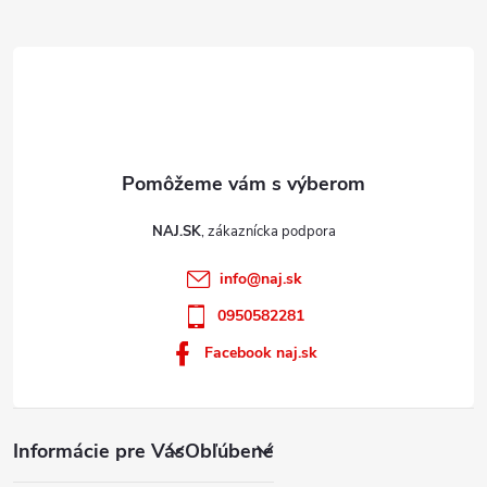
y
e
v
ý
p
i
s
u
NAJ.SK
info
@
naj.sk
0950582281
Facebook naj.sk
Informácie pre Vás
Obľúbené