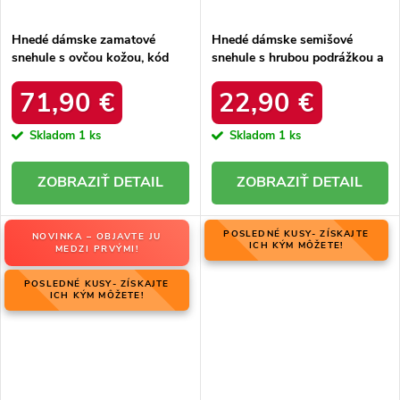
Hnedé dámske zamatové
Hnedé dámske semišové
snehule s ovčou kožou, kód
snehule s hrubou podrážkou a
06769-02/00-4 ZIEMIA
zateplením z ovčej kože, kód
produktu OO274A098
71,90 €
22,90 €
Skladom
1 ks
Skladom
1 ks
DETAIL
DETAIL
POSLEDNÉ KUSY- ZÍSKAJTE
NOVINKA – OBJAVTE JU
ICH KÝM MÔŽETE!
MEDZI PRVÝMI!
POSLEDNÉ KUSY- ZÍSKAJTE
ICH KÝM MÔŽETE!