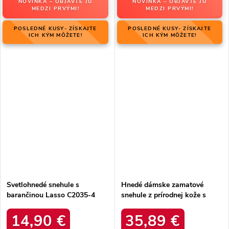
NOVINKA – OBJAVTE JU
NOVINKA – OBJAVTE JU
MEDZI PRVÝMI!
MEDZI PRVÝMI!
POSLEDNÉ KUSY- ZÍSKAJTE
POSLEDNÉ KUSY- ZÍSKAJTE
ICH KÝM MÔŽETE!
ICH KÝM MÔŽETE!
Svetlohnedé snehule s
Hnedé dámske zamatové
barančinou Lasso C2035-4
snehule z prírodnej kože s
KHAKI
hrubou kožušinou, kód
produktu W5821 COFFEE
14,90 €
35,89 €