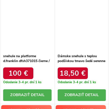
snehule na platforme
Dámske snehule s teplou
d.franklin dfsh371015 čierne /
podšívkou tmavo šedé serenne
DFSH371015 BLACK
/ Y145 KHAKI
100 €
18,50 €
Odoslanie 3-4 pr. dní
1 ks
Odoslanie 3-4 pr. dní
1 ks
DETAIL
DETAIL