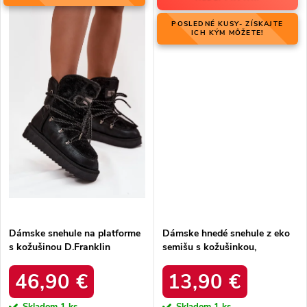
POSLEDNÉ KUSY- ZÍSKAJTE
ICH KÝM MÔŽETE!
Dámske snehule na platforme
Dámske hnedé snehule z eko
s kožušinou D.Franklin
semišu s kožušinkou,
DFSH37005 Čierne
platforma – 20219-4K
LEOPARD
46,90 €
13,90 €