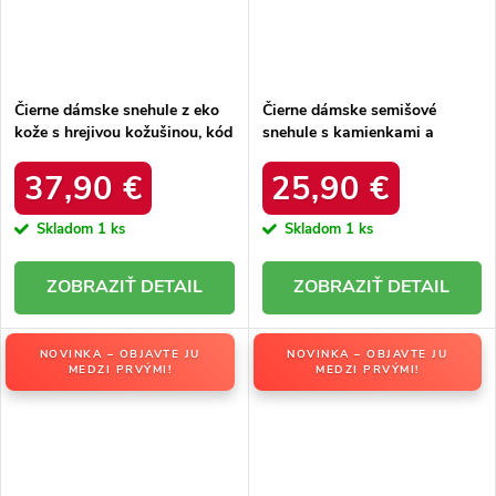
Čierne dámske snehule z eko
Čierne dámske semišové
kože s hrejivou kožušinou, kód
snehule s kamienkami a
produktu DFSH370011
kožušinkou, kód produktu
BLACK
W8009 BLACK
37,90 €
25,90 €
Skladom
1 ks
Skladom
1 ks
DETAIL
DETAIL
NOVINKA – OBJAVTE JU
NOVINKA – OBJAVTE JU
MEDZI PRVÝMI!
MEDZI PRVÝMI!