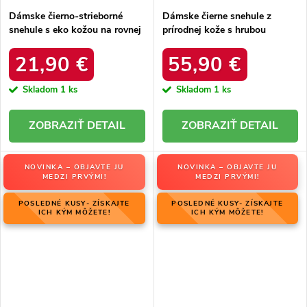
Dámske čierno-strieborné
Dámske čierne snehule z
snehule s eko kožou na rovnej
prírodnej kože s hrubou
podrážke, kód produktu 23-
podrážkou a zateplením, kód
34586 SREBRNY
produktu OO274A206
21,90 €
55,90 €
Skladom
1 ks
Skladom
1 ks
DETAIL
DETAIL
NOVINKA – OBJAVTE JU
NOVINKA – OBJAVTE JU
MEDZI PRVÝMI!
MEDZI PRVÝMI!
POSLEDNÉ KUSY- ZÍSKAJTE
POSLEDNÉ KUSY- ZÍSKAJTE
ICH KÝM MÔŽETE!
ICH KÝM MÔŽETE!