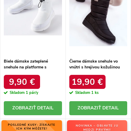
r
o
o
d
d
u
u
k
k
t
t
o
o
v
v
Biele dámske zateplené
Čierne dámske snehule vo
snehule na platforme s
vnútri s hrejivou kožušinou
okrúhlou špičkou Inna TX5002
zateplené kód 22SN26-5028
WHITE
BLACK
9,90 €
19,90 €
Skladom
1 pár/y
Skladom
1 ks
DETAIL
DETAIL
POSLEDNÉ KUSY- ZÍSKAJTE
NOVINKA – OBJAVTE JU
ICH KÝM MÔŽETE!
MEDZI PRVÝMI!