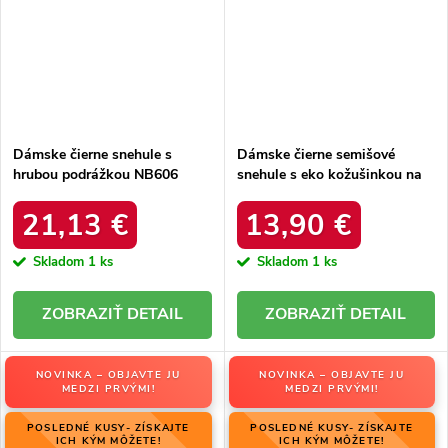
Dámske čierne snehule s
Dámske čierne semišové
hrubou podrážkou NB606
snehule s eko kožušinkou na
BLACK
zimu, kód produktu 20213-4A
BLACK
21,13 €
13,90 €
Skladom
1 ks
Skladom
1 ks
DETAIL
DETAIL
NOVINKA – OBJAVTE JU
NOVINKA – OBJAVTE JU
MEDZI PRVÝMI!
MEDZI PRVÝMI!
POSLEDNÉ KUSY- ZÍSKAJTE
POSLEDNÉ KUSY- ZÍSKAJTE
ICH KÝM MÔŽETE!
ICH KÝM MÔŽETE!