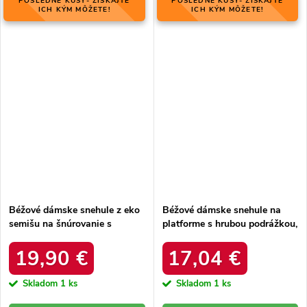
POSLEDNÉ KUSY- ZÍSKAJTE
POSLEDNÉ KUSY- ZÍSKAJTE
ICH KÝM MÔŽETE!
ICH KÝM MÔŽETE!
Béžové dámske snehule z eko
Béžové dámske snehule na
semišu na šnúrovanie s
platforme s hrubou podrážkou,
hrubšou podrážkou, kód
zateplené, kód produktu 85-
produktu C3016 BEIGE
925 KHAKI
19,90 €
17,04 €
Skladom
1 ks
Skladom
1 ks