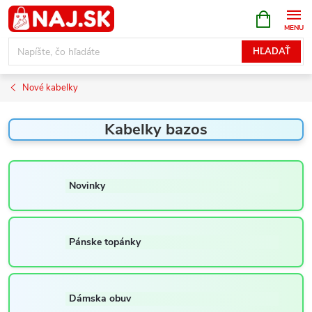
Prejsť
NÁKUPN
KOŠÍK
na
obsah
HĽADAŤ
Nové kabelky
Kabelky bazos
Novinky
Pánske topánky
Dámska obuv