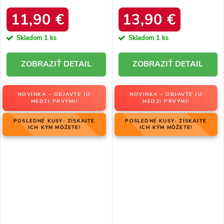
platforma, M563 BLACK
kód produktu 20213-4A
BLACK
11,90 €
13,90 €
Skladom
1 ks
Skladom
1 ks
DETAIL
DETAIL
NOVINKA – OBJAVTE JU
NOVINKA – OBJAVTE JU
MEDZI PRVÝMI!
MEDZI PRVÝMI!
POSLEDNÉ KUSY- ZÍSKAJTE
POSLEDNÉ KUSY- ZÍSKAJTE
ICH KÝM MÔŽETE!
ICH KÝM MÔŽETE!