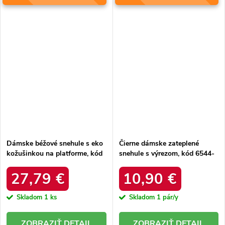
Dámske béžové snehule s eko
Čierne dámske zateplené
kožušinkou na platforme, kód
snehule s výrezom, kód 6544-
produktu MM274380 BEŻ
21
27,79 €
10,90 €
Skladom
1 ks
Skladom
1 pár/y
DETAIL
DETAIL