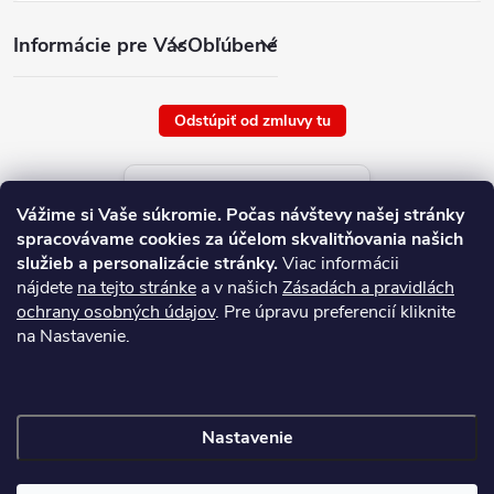
Informácie pre Vás
Obľúbené
Odstúpiť od zmluvy tu
Aktuálne ceny tovaru
Vážime si Vaše súkromie.
Počas návštevy našej stránky
platné od : 9/8/2026
spracovávame cookies za účelom skvalitňovania našich
služieb a personalizácie stránky.
Viac informácii
nájdete
na tejto stránke
a v našich
Zásadách a pravidlách
ochrany osobných údajov
. Pre úpravu preferencií kliknite
na Nastavenie.
Nastavenie
Copyright 2026
NAJ.SK
. Všetky práva vyhradené.