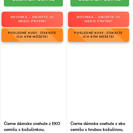
NOVINKA – OBJAVTE JU
NOVINKA – OBJAVTE JU
MEDZI PRVÝMI!
MEDZI PRVÝMI!
POSLEDNÉ KUSY- ZÍSKAJTE
POSLEDNÉ KUSY- ZÍSKAJTE
ICH KÝM MÔŽETE!
ICH KÝM MÔŽETE!
Čierne dámske snehule z EKO
Čierne dámske snehule z eko
semišu s kožušinkou,
semišu s hrubou kožušinou,