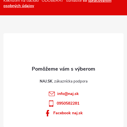
ä
Kliknutím na tlačidlo "ODOBERAŤ" súhlasíte
so
spracovaním
v
osobných údajov
t
ý
i
p
e
i
s
u
NAJ.SK
info
@
naj.sk
0950582281
Facebook naj.sk