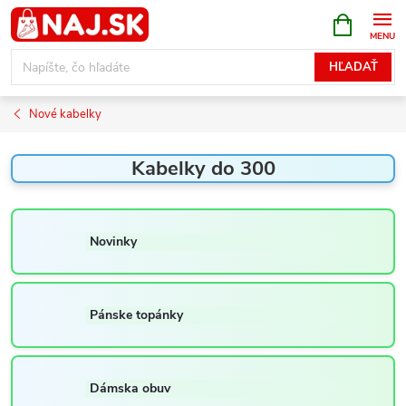
Prejsť
NÁKUPN
KOŠÍK
na
obsah
HĽADAŤ
Nové kabelky
Kabelky do 300
Novinky
Pánske topánky
Dámska obuv