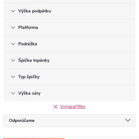
Výška podpätku
Platforma
Podrážka
Špička topánky
Typ špičky
Výška sáry
Vymazať filtre
R
Odporúčame
a
Najlacnejšie
d