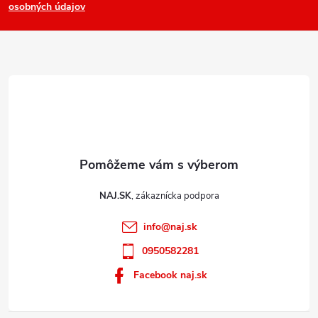
osobných údajov
v
t
k
i
y
e
v
ý
p
i
s
u
NAJ.SK
info
@
naj.sk
0950582281
Facebook naj.sk