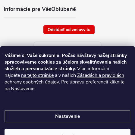
Informácie pre Vás
Obľúbené
Odstúpiť od zmluvy tu
Aktuálne ceny tovaru
Vážime si Vaše súkromie.
Počas návštevy našej stránky
platné od : 8/8/2026
spracovávame cookies za účelom skvalitňovania našich
služieb a personalizácie stránky.
Viac informácii
nájdete
na tejto stránke
a v našich
Zásadách a pravidlách
ochrany osobných údajov
. Pre úpravu preferencií kliknite
na Nastavenie.
Nastavenie
Copyright 2026
NAJ.SK
. Všetky práva vyhradené.