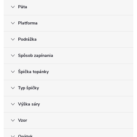
Päta
Platforma
Podrážka
Spôsob zapínania
Špička topánky
Typ špičky
Výška sáry
Vzor
Opätok