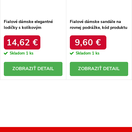
t
o
o
v
v
Fialové dámske elegantné
Fialové dámske sandále na
lodičky s kolíkovým
rovnej podrážke, kód produktu
podpätkom a plnou špičkou, s
NJSK 50349R / R15D
vložkou z eko kože, kód
14,62 €
9,60 €
produktu E396-33D.PU
Skladom
1 ks
Skladom
1 ks
DETAIL
DETAIL
O
v
l
á
d