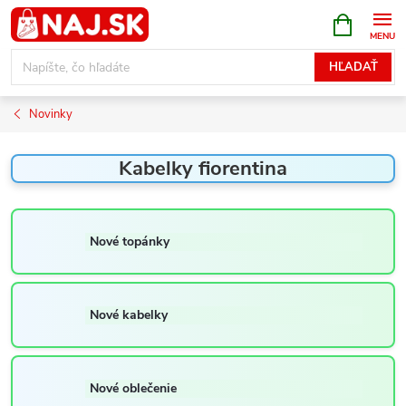
Prejsť
NÁKUPN
KOŠÍK
na
obsah
HĽADAŤ
Novinky
Kabelky fiorentina
Nové topánky
Nové kabelky
Nové oblečenie