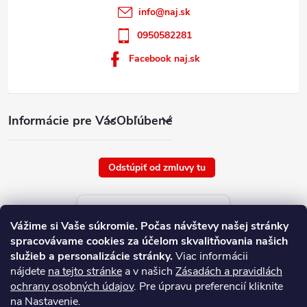
info
@
naj.sk
0950582281
Facebook naj.sk
Informácie pre Vás
Obľúbené
Odstúpiť od zmluvy tu
Aktuálne ceny tovaru
Vážime si Vaše súkromie.
Počas návštevy našej stránky
platné od : 6/8/2026
spracovávame cookies za účelom skvalitňovania našich
služieb a personalizácie stránky.
Viac informácii
nájdete
na tejto stránke
a v našich
Zásadách a pravidlách
ochrany osobných údajov
. Pre úpravu preferencií kliknite
na Nastavenie.