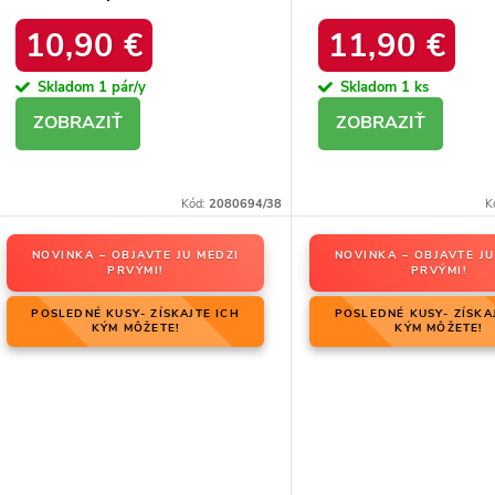
21
platforma, M563 BL
10,90 €
11,90 €
Skladom
1 pár/y
Skladom
1 ks
DETAIL
DETAIL
Kód:
2080694/38
K
NOVINKA – OBJAVTE JU MEDZI
NOVINKA – OBJAVTE JU
PRVÝMI!
PRVÝMI!
POSLEDNÉ KUSY- ZÍSKAJTE ICH
POSLEDNÉ KUSY- ZÍSKA
KÝM MÔŽETE!
KÝM MÔŽETE!