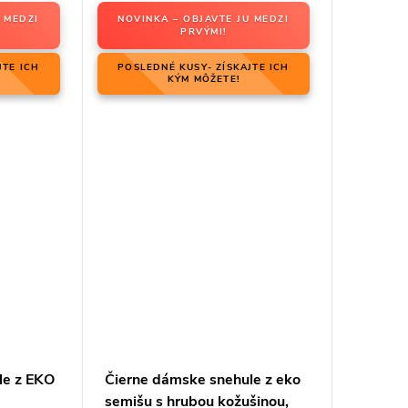
 MEDZI
NOVINKA – OBJAVTE JU MEDZI
PRVÝMI!
JTE ICH
POSLEDNÉ KUSY- ZÍSKAJTE ICH
KÝM MÔŽETE!
le z EKO
Čierne dámske snehule z eko
semišu s hrubou kožušinou,