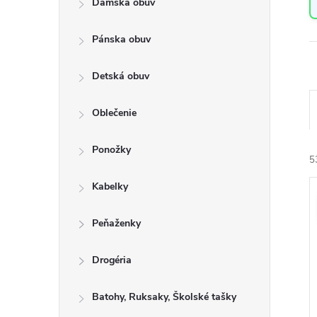
Dámska obuv
a
n
Pánska obuv
e
l
Detská obuv
Oblečenie
a
Ponožky
e
5
n
Kabelky
i
ý
e
Peňaženky
i
r
s
Drogéria
o
Batohy, Ruksaky, Školské tašky
r
u