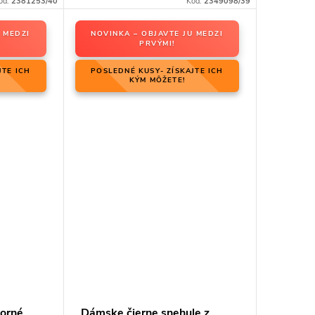
ód:
2381253/40
Kód:
2349098/39
 MEDZI
NOVINKA – OBJAVTE JU MEDZI
PRVÝMI!
JTE ICH
POSLEDNÉ KUSY- ZÍSKAJTE ICH
KÝM MÔŽETE!
borné
Dámske čierne snehule z