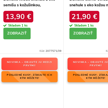
semišu s kožušinkou,
snehule s eko kožou n
platforma – 20219-4K
podrážke, kód produ
13,90 €
21,90 €
LEOPARD
34586 SREBRNY
Skladom
1 ks
Skladom
1 ks
DETAIL
DETAIL
Kód:
2077571/39
K
NOVINKA – OBJAVTE JU MEDZI
NOVINKA – OBJAVTE JU
PRVÝMI!
PRVÝMI!
POSLEDNÉ KUSY- ZÍSKAJTE ICH
POSLEDNÉ KUSY- ZÍSKA
KÝM MÔŽETE!
KÝM MÔŽETE!