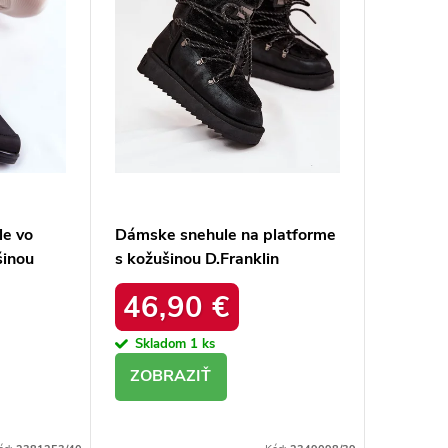
le vo
Dámske snehule na platforme
šinou
s kožušinou D.Franklin
26-5028
DFSH37005 Čierne
46,90 €
Skladom
1 ks
DETAIL