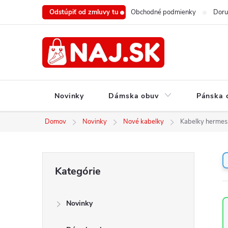
Prejsť
Odstúpiť od zmluvy tu
Obchodné podmienky
Doru
na
obsah
Novinky
Dámska obuv
Pánska 
Domov
Novinky
Nové kabelky
Kabelky hermes 
B
Preskočiť
Kategórie
o
kategórie
č
n
Novinky
ý
p