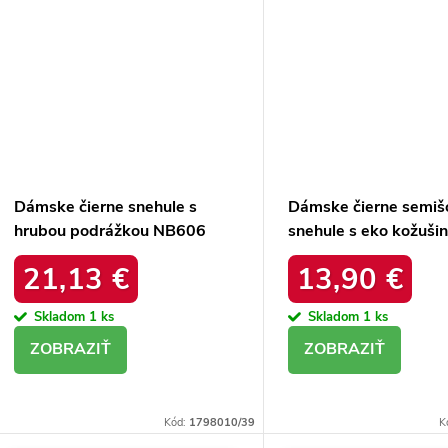
Dámske čierne snehule s
Dámske čierne semiš
hrubou podrážkou NB606
snehule s eko kožuši
BLACK
zimu, kód produktu 
21,13 €
13,90 €
4A BLACK
Skladom
1 ks
Skladom
1 ks
DETAIL
DETAIL
Kód:
1798010/39
K