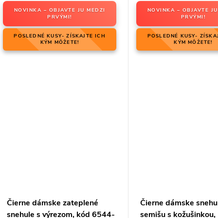
NOVINKA – OBJAVTE JU MEDZI
NOVINKA – OBJAVTE JU
PRVÝMI!
PRVÝMI!
POSLEDNÉ KUSY- ZÍSKAJTE ICH
POSLEDNÉ KUSY- ZÍSKA
KÝM MÔŽETE!
KÝM MÔŽETE!
Čierne dámske zateplené
Čierne dámske snehu
snehule s výrezom, kód 6544-
semišu s kožušinkou,