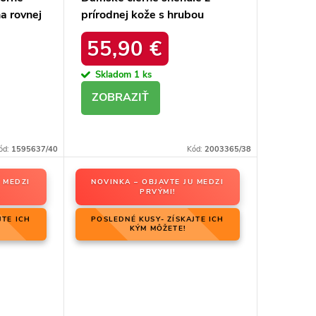
a rovnej
prírodnej kože s hrubou
ktu 23-
podrážkou a zateplením, kód
55,90 €
produktu OO274A206
Skladom
1 ks
DETAIL
ód:
1595637/40
Kód:
2003365/38
 MEDZI
NOVINKA – OBJAVTE JU MEDZI
PRVÝMI!
JTE ICH
POSLEDNÉ KUSY- ZÍSKAJTE ICH
KÝM MÔŽETE!