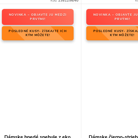
Kód:
2381256/40
K
NOVINKA – OBJAVTE JU MEDZI
NOVINKA – OBJAVTE JU
PRVÝMI!
PRVÝMI!
POSLEDNÉ KUSY- ZÍSKAJTE ICH
POSLEDNÉ KUSY- ZÍSKA
KÝM MÔŽETE!
KÝM MÔŽETE!
Dámske hnedé snehule z eko
Dámske čierno-strie