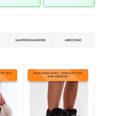
NAJPREDÁVANEJŠIE
ABECEDNE
JTE ICH
POSLEDNÉ KUSY- ZÍSKAJTE ICH
KÝM MÔŽETE!