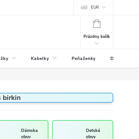
varu
Reklamácia
Podmienky ochrany osobných údajov
EUR
NÁKUPNÝ
KOŠÍK
Prázdny košík
ožky
Kabelky
Peňaženky
Drogéria
 birkin
Dámska
Detská
obuv
obuv