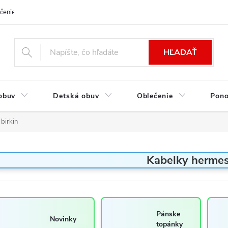
čenie a platba
Kontakt
Moja objednávka
Výmena / Vrátenie to
HĽADAŤ
obuv
Detská obuv
Oblečenie
Pon
birkin
Kabelky hermes
Pánske
Novinky
topánky