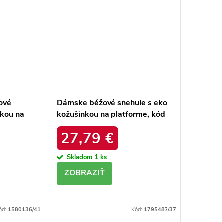
ové
Dámske béžové snehule s eko
nkou na
kožušinkou na platforme, kód
20213-
produktu MM274380 BEŻ
27,79 €
Skladom
1 ks
DETAIL
ód:
1580136/41
Kód:
1795487/37