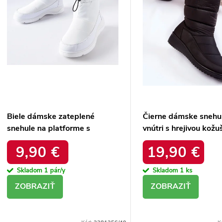
d
Biele dámske zateplené
Čierne dámske snehu
snehule na platforme s
vnútri s hrejivou kožu
okrúhlou špičkou Inna
zateplené kód 22SN
9,90 €
19,90 €
TX5002 WHITE
BLACK
Skladom
1 pár/y
Skladom
1 ks
DETAIL
DETAIL