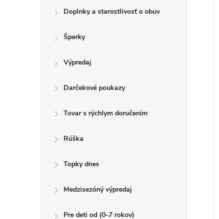
o
k
Doplnky a starostlivosť o obuv
t
u
o
Šperky
k
v
t
Výpredaj
o
v
Darčekové poukazy
Tovar s rýchlym doručením
Rúška
Topky dnes
Medzisezóný výpredaj
Pre deti od (0-7 rokov)