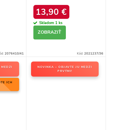
ACK
kód produktu 20213-4A
13,90 €
BLACK
Skladom
1 ks
DETAIL
ód:
2076410/41
Kód:
2021237/36
 MEDZI
NOVINKA – OBJAVTE JU MEDZI
PRVÝMI!
JTE ICH