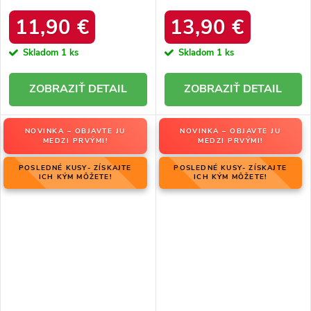
platforma, M563 BLACK
kód produktu 20213-4A
BLACK
11,90 €
13,90 €
Skladom
1 ks
Skladom
1 ks
DETAIL
DETAIL
NOVINKA – OBJAVTE JU
NOVINKA – OBJAVTE JU
MEDZI PRVÝMI!
MEDZI PRVÝMI!
POSLEDNÉ KUSY- ZÍSKAJTE
POSLEDNÉ KUSY- ZÍSKAJTE
ICH KÝM MÔŽETE!
ICH KÝM MÔŽETE!