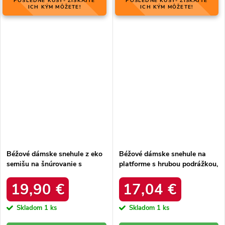
POSLEDNÉ KUSY- ZÍSKAJTE
POSLEDNÉ KUSY- ZÍSKAJTE
ICH KÝM MÔŽETE!
ICH KÝM MÔŽETE!
Béžové dámske snehule z eko
Béžové dámske snehule na
semišu na šnúrovanie s
platforme s hrubou podrážkou,
hrubšou podrážkou, kód
zateplené, kód produktu 85-
produktu C3016 BEIGE
925 KHAKI
19,90 €
17,04 €
Skladom
1 ks
Skladom
1 ks