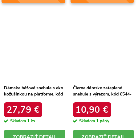
Dámske béžové snehule s eko
Čierne dámske zateplené
kožušinkou na platforme, kód
snehule s výrezom, kód 6544-
produktu MM274380 BEŻ
21
27,79 €
10,90 €
Skladom
1 ks
Skladom
1 pár/y
DETAIL
DETAIL