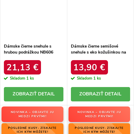
Dámske čierne snehule s
Dámske čierne semišové
hrubou podrážkou NB606
snehule s eko kožušinkou na
BLACK
zimu, kód produktu 20213-4A
BLACK
21,13 €
13,90 €
Skladom
1 ks
Skladom
1 ks
DETAIL
DETAIL
NOVINKA – OBJAVTE JU
NOVINKA – OBJAVTE JU
MEDZI PRVÝMI!
MEDZI PRVÝMI!
POSLEDNÉ KUSY- ZÍSKAJTE
POSLEDNÉ KUSY- ZÍSKAJTE
ICH KÝM MÔŽETE!
ICH KÝM MÔŽETE!