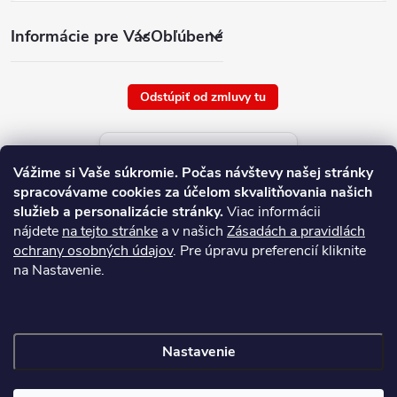
Informácie pre Vás
Obľúbené
Odstúpiť od zmluvy tu
Aktuálne ceny tovaru
Vážime si Vaše súkromie.
Počas návštevy našej stránky
platné od : 9/8/2026
spracovávame cookies za účelom skvalitňovania našich
služieb a personalizácie stránky.
Viac informácii
nájdete
na tejto stránke
a v našich
Zásadách a pravidlách
ochrany osobných údajov
. Pre úpravu preferencií kliknite
na Nastavenie.
Nastavenie
Copyright 2026
NAJ.SK
. Všetky práva vyhradené.