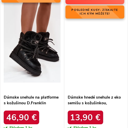
POSLEDNÉ KUSY- ZÍSKAJTE
ICH KÝM MÔŽETE!
Dámske snehule na platforme
Dámske hnedé snehule z eko
s kožušinou D.Franklin
semišu s kožušinkou,
DFSH37005 Čierne
platforma – 20219-4K
LEOPARD
46,90 €
13,90 €