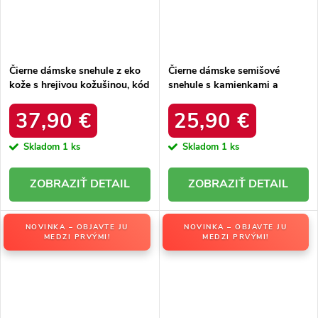
Čierne dámske snehule z eko
Čierne dámske semišové
kože s hrejivou kožušinou, kód
snehule s kamienkami a
produktu DFSH370011
kožušinkou, kód produktu
BLACK
W8009 BLACK
37,90 €
25,90 €
Skladom
1 ks
Skladom
1 ks
DETAIL
DETAIL
NOVINKA – OBJAVTE JU
NOVINKA – OBJAVTE JU
MEDZI PRVÝMI!
MEDZI PRVÝMI!