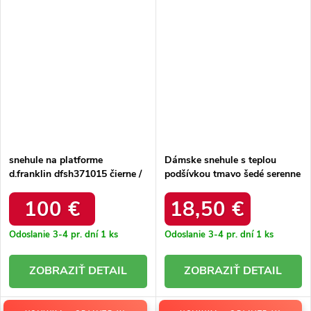
snehule na platforme
Dámske snehule s teplou
d.franklin dfsh371015 čierne /
podšívkou tmavo šedé serenne
DFSH371015 BLACK
/ Y145 KHAKI
100 €
18,50 €
Odoslanie 3-4 pr. dní
1 ks
Odoslanie 3-4 pr. dní
1 ks
DETAIL
DETAIL