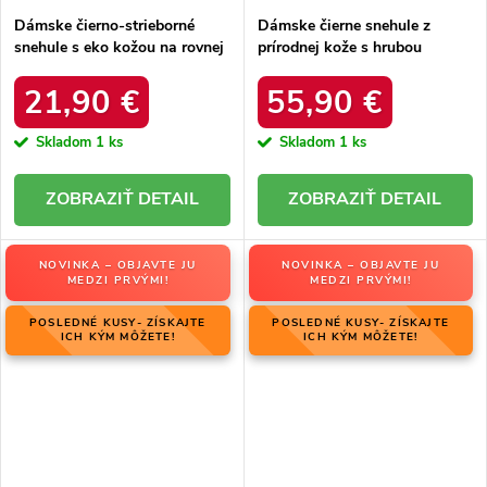
Dámske čierno-strieborné
Dámske čierne snehule z
snehule s eko kožou na rovnej
prírodnej kože s hrubou
podrážke, kód produktu 23-
podrážkou a zateplením, kód
34586 SREBRNY
produktu OO274A206
21,90 €
55,90 €
Skladom
1 ks
Skladom
1 ks
DETAIL
DETAIL
NOVINKA – OBJAVTE JU
NOVINKA – OBJAVTE JU
MEDZI PRVÝMI!
MEDZI PRVÝMI!
POSLEDNÉ KUSY- ZÍSKAJTE
POSLEDNÉ KUSY- ZÍSKAJTE
ICH KÝM MÔŽETE!
ICH KÝM MÔŽETE!