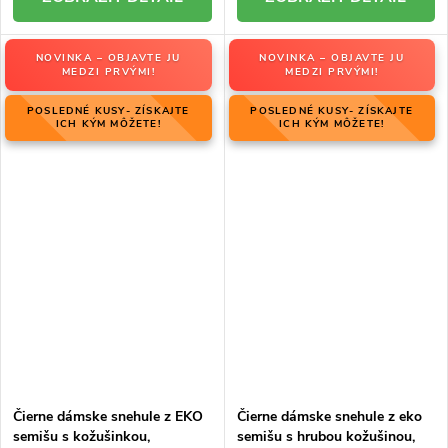
NOVINKA – OBJAVTE JU
NOVINKA – OBJAVTE JU
MEDZI PRVÝMI!
MEDZI PRVÝMI!
POSLEDNÉ KUSY- ZÍSKAJTE
POSLEDNÉ KUSY- ZÍSKAJTE
ICH KÝM MÔŽETE!
ICH KÝM MÔŽETE!
Čierne dámske snehule z EKO
Čierne dámske snehule z eko
semišu s kožušinkou,
semišu s hrubou kožušinou,