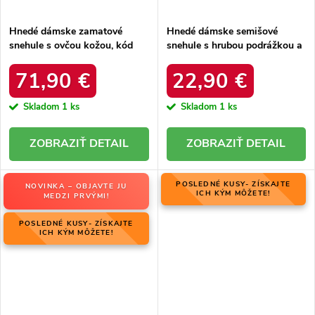
Hnedé dámske zamatové
Hnedé dámske semišové
snehule s ovčou kožou, kód
snehule s hrubou podrážkou a
06769-02/00-4 ZIEMIA
zateplením z ovčej kože, kód
produktu OO274A098
71,90 €
22,90 €
Skladom
1 ks
Skladom
1 ks
DETAIL
DETAIL
POSLEDNÉ KUSY- ZÍSKAJTE
NOVINKA – OBJAVTE JU
ICH KÝM MÔŽETE!
MEDZI PRVÝMI!
POSLEDNÉ KUSY- ZÍSKAJTE
ICH KÝM MÔŽETE!