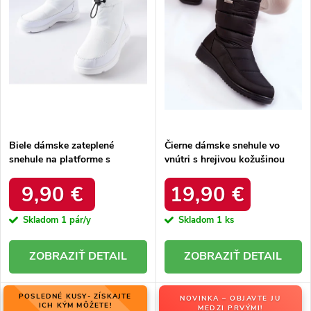
r
o
o
d
d
u
u
k
k
t
t
o
o
v
v
Biele dámske zateplené
Čierne dámske snehule vo
snehule na platforme s
vnútri s hrejivou kožušinou
okrúhlou špičkou Inna TX5002
zateplené kód 22SN26-5028
WHITE
BLACK
9,90 €
19,90 €
Skladom
1 pár/y
Skladom
1 ks
DETAIL
DETAIL
POSLEDNÉ KUSY- ZÍSKAJTE
NOVINKA – OBJAVTE JU
ICH KÝM MÔŽETE!
MEDZI PRVÝMI!