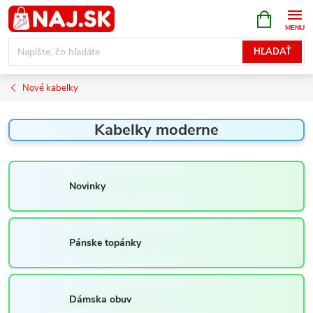
Prejsť
NÁKUPN
KOŠÍK
na
obsah
HĽADAŤ
Nové kabelky
Kabelky moderne
Novinky
Pánske topánky
Dámska obuv