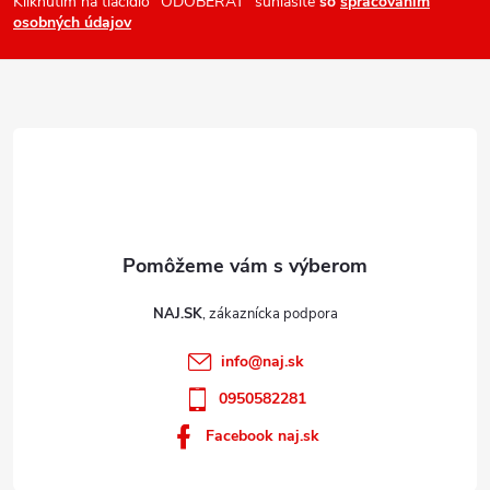
ä
Kliknutím na tlačidlo "ODOBERAŤ" súhlasíte
so
spracovaním
v
osobných údajov
t
ý
i
p
e
i
s
u
NAJ.SK
info
@
naj.sk
0950582281
Facebook naj.sk