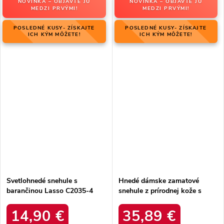
NOVINKA – OBJAVTE JU
NOVINKA – OBJAVTE JU
MEDZI PRVÝMI!
MEDZI PRVÝMI!
POSLEDNÉ KUSY- ZÍSKAJTE
POSLEDNÉ KUSY- ZÍSKAJTE
ICH KÝM MÔŽETE!
ICH KÝM MÔŽETE!
Svetlohnedé snehule s
Hnedé dámske zamatové
barančinou Lasso C2035-4
snehule z prírodnej kože s
KHAKI
hrubou kožušinou, kód
produktu W5821 COFFEE
14,90 €
35,89 €