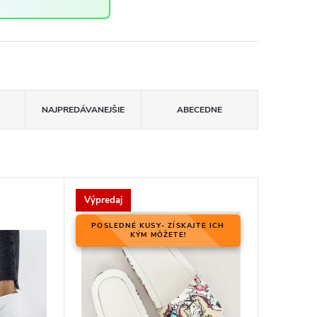
NAJPREDÁVANEJŠIE
ABECEDNE
Výpredaj
POSLEDNÉ KUSY- ZÍSKAJTE ICH
KÝM MÔŽETE!