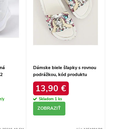
ená
Dámske biele šľapky s rovnou
02
podrážkou, kód produktu
CK83-P
13,90 €
r/y
Skladom
1 ks
DETAIL