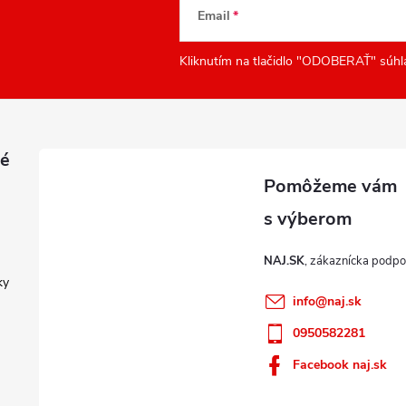
Email
Kliknutím na tlačidlo "ODOBERAŤ" súhl
é
NAJ.SK
ky
info
@
naj.sk
0950582281
Facebook naj.sk