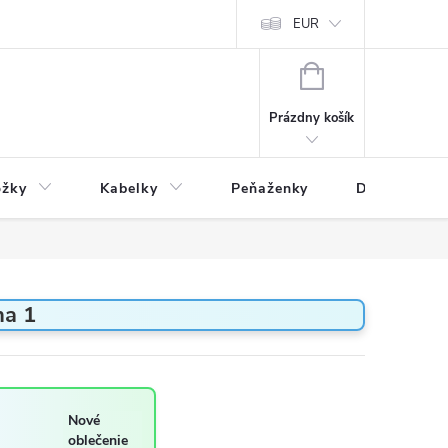
varu
Reklamácia
Podmienky ochrany osobných údajov
EUR
NÁKUPNÝ
KOŠÍK
Prázdny košík
ožky
Kabelky
Peňaženky
Drogéria
ha 1
Nové
oblečenie