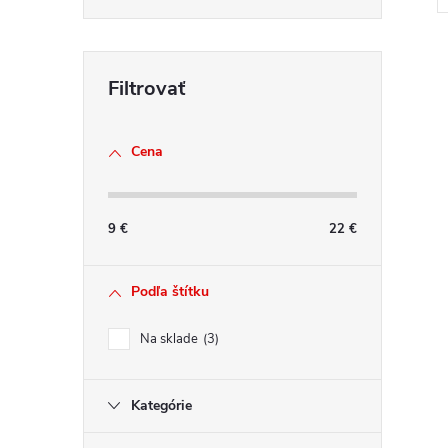
v
l
Cena
á
d
a
9
€
22
€
c
i
e
Podľa štítku
p
r
Na sklade
3
v
k
Kategórie
y
v