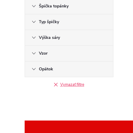
Špička topánky
Typ špičky
Výška sáry
Vzor
Opätok
Vymazať filtre