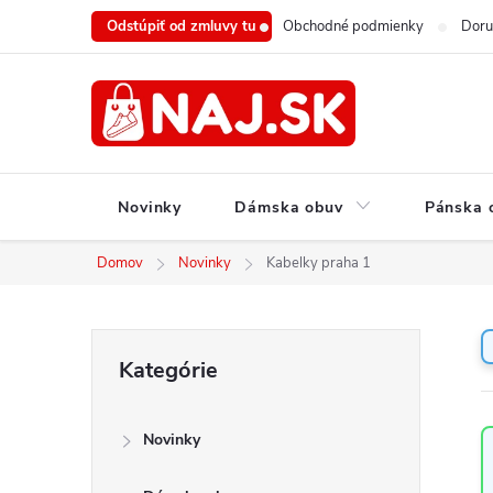
Prejsť
Odstúpiť od zmluvy tu
Obchodné podmienky
Doru
na
obsah
Novinky
Dámska obuv
Pánska 
Domov
Novinky
Kabelky praha 1
B
Preskočiť
Kategórie
o
kategórie
č
n
Novinky
ý
p