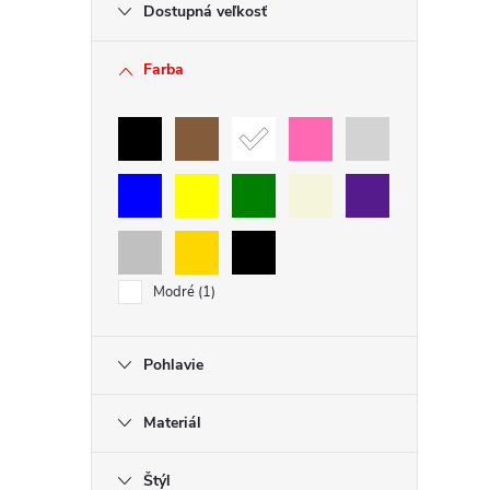
Dostupná veľkosť
ý
p
Farba
i
s
u
Modré
1
Pohlavie
Materiál
Štýl