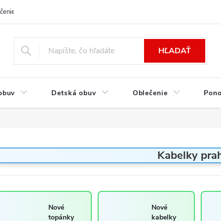
čenie a platba
Kontakt
Moja objednávka
Výmena / Vrátenie to
HĽADAŤ
obuv
Detská obuv
Oblečenie
Pon
Kabelky pra
Nové
Nové
topánky
kabelky