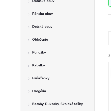
Dámska obuv
a
n
Pánska obuv
e
l
Detská obuv
Oblečenie
a
Ponožky
e
3
n
Kabelky
i
ý
e
Peňaženky
i
r
s
Drogéria
o
Batohy, Ruksaky, Školské tašky
r
u