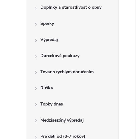
o
k
Doplnky a starostlivosť o obuv
t
u
o
Šperky
k
v
t
Výpredaj
o
v
Darčekové poukazy
Tovar s rýchlym doručením
Rúška
Topky dnes
Medzisezóný výpredaj
Pre deti od (0-7 rokov)