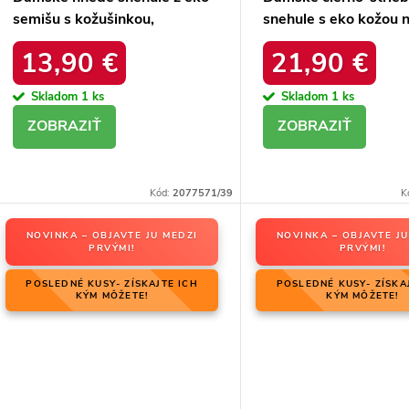
semišu s kožušinkou,
snehule s eko kožou n
platforma – 20219-4K
podrážke, kód produ
13,90 €
21,90 €
LEOPARD
34586 SREBRNY
Skladom
1 ks
Skladom
1 ks
DETAIL
DETAIL
Kód:
2077571/39
K
NOVINKA – OBJAVTE JU MEDZI
NOVINKA – OBJAVTE JU
PRVÝMI!
PRVÝMI!
POSLEDNÉ KUSY- ZÍSKAJTE ICH
POSLEDNÉ KUSY- ZÍSKA
KÝM MÔŽETE!
KÝM MÔŽETE!