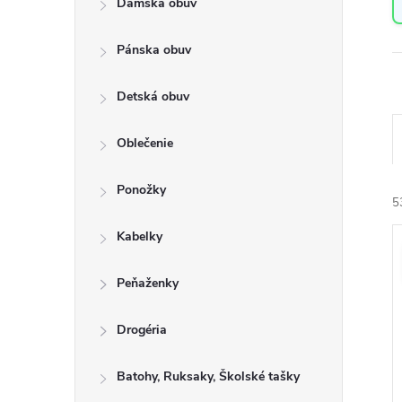
Dámska obuv
a
n
Pánska obuv
e
l
Detská obuv
Oblečenie
a
Ponožky
e
5
n
Kabelky
i
ý
e
Peňaženky
i
r
s
Drogéria
o
Batohy, Ruksaky, Školské tašky
r
u