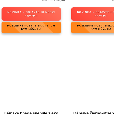
Kód:
2381256/40
K
NOVINKA – OBJAVTE JU MEDZI
NOVINKA – OBJAVTE JU
PRVÝMI!
PRVÝMI!
POSLEDNÉ KUSY- ZÍSKAJTE ICH
POSLEDNÉ KUSY- ZÍSKA
KÝM MÔŽETE!
KÝM MÔŽETE!
Dámske hnedé snehule z eko
Dámske čierno-strie