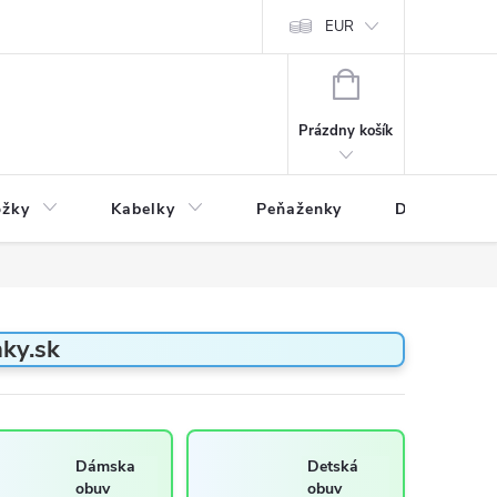
varu
Reklamácia
Podmienky ochrany osobných údajov
EUR
NÁKUPNÝ
KOŠÍK
Prázdny košík
ožky
Kabelky
Peňaženky
Drogéria
ky.sk
Dámska
Detská
obuv
obuv