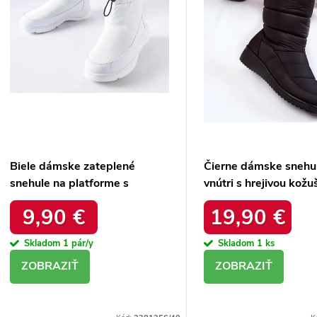
d
Biele dámske zateplené
Čierne dámske snehu
snehule na platforme s
vnútri s hrejivou kožu
okrúhlou špičkou Inna
zateplené kód 22SN
9,90 €
19,90 €
TX5002 WHITE
BLACK
Skladom
1 pár/y
Skladom
1 ks
DETAIL
DETAIL