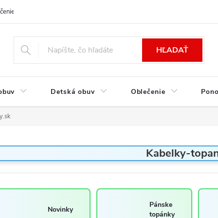
čenie a platba
Kontakt
Moja objednávka
Výmena / Vrátenie to
HĽADAŤ
obuv
Detská obuv
Oblečenie
Pon
y.sk
Kabelky-topan
Pánske
Novinky
topánky