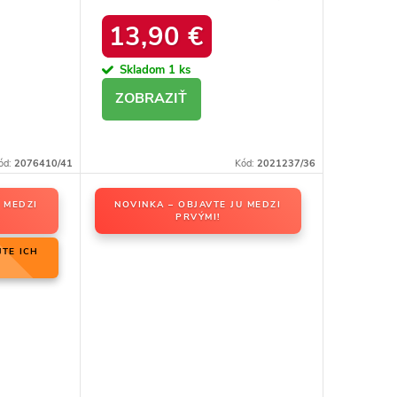
ACK
kód produktu 20213-4A
13,90 €
BLACK
Skladom
1 ks
DETAIL
ód:
2076410/41
Kód:
2021237/36
 MEDZI
NOVINKA – OBJAVTE JU MEDZI
PRVÝMI!
JTE ICH