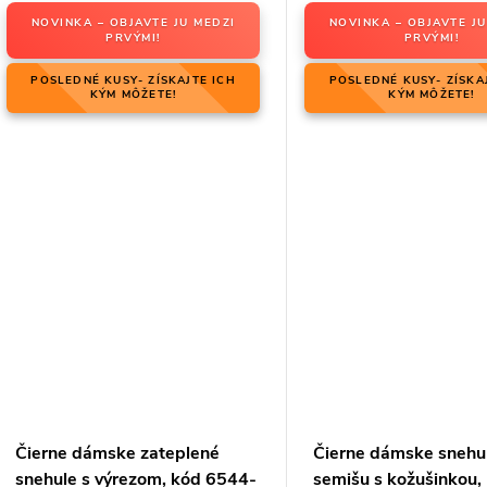
NOVINKA – OBJAVTE JU MEDZI
NOVINKA – OBJAVTE JU
PRVÝMI!
PRVÝMI!
POSLEDNÉ KUSY- ZÍSKAJTE ICH
POSLEDNÉ KUSY- ZÍSKA
KÝM MÔŽETE!
KÝM MÔŽETE!
Čierne dámske zateplené
Čierne dámske snehu
snehule s výrezom, kód 6544-
semišu s kožušinkou,