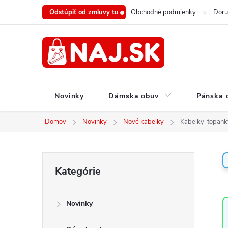
Prejsť
Odstúpiť od zmluvy tu
Obchodné podmienky
Doru
na
obsah
Novinky
Dámska obuv
Pánska 
Domov
Novinky
Nové kabelky
Kabelky-topank
B
Preskočiť
Kategórie
o
kategórie
č
n
Novinky
ý
p