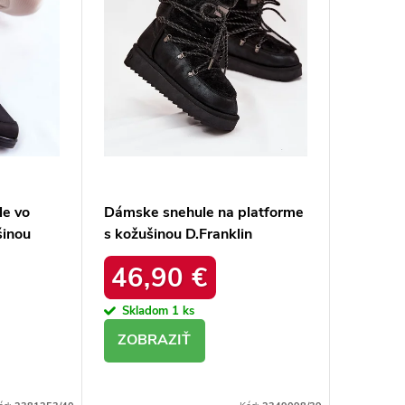
le vo
Dámske snehule na platforme
šinou
s kožušinou D.Franklin
26-5028
DFSH37005 Čierne
46,90 €
Skladom
1 ks
DETAIL