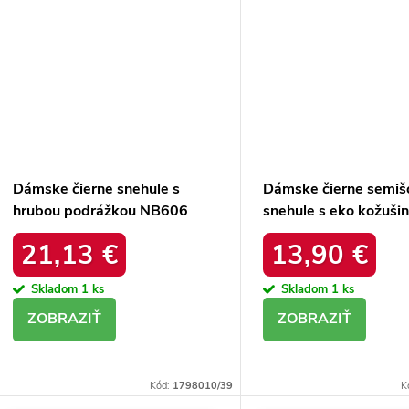
Dámske čierne snehule s
Dámske čierne semiš
hrubou podrážkou NB606
snehule s eko kožuši
BLACK
zimu, kód produktu 
21,13 €
13,90 €
4A BLACK
Skladom
1 ks
Skladom
1 ks
DETAIL
DETAIL
Kód:
1798010/39
K