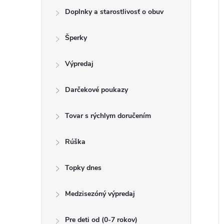
o
k
Doplnky a starostlivosť o obuv
t
u
o
Šperky
k
v
t
Výpredaj
o
v
Darčekové poukazy
Tovar s rýchlym doručením
Rúška
Topky dnes
Medzisezóný výpredaj
Pre deti od (0-7 rokov)