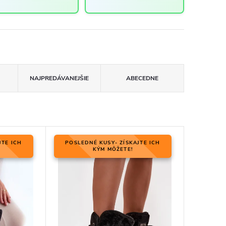
NAJPREDÁVANEJŠIE
ABECEDNE
JTE ICH
POSLEDNÉ KUSY- ZÍSKAJTE ICH
KÝM MÔŽETE!