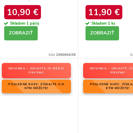
21
platforma, M563 BL
10,90 €
11,90 €
Skladom
1 pár/y
Skladom
1 ks
DETAIL
DETAIL
Kód:
2080694/38
K
NOVINKA – OBJAVTE JU MEDZI
NOVINKA – OBJAVTE JU
PRVÝMI!
PRVÝMI!
POSLEDNÉ KUSY- ZÍSKAJTE ICH
POSLEDNÉ KUSY- ZÍSKA
KÝM MÔŽETE!
KÝM MÔŽETE!