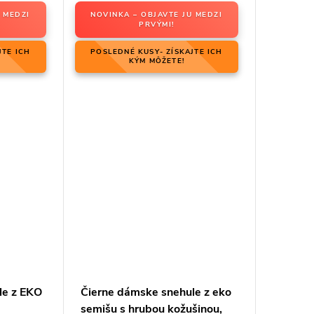
 MEDZI
NOVINKA – OBJAVTE JU MEDZI
PRVÝMI!
JTE ICH
POSLEDNÉ KUSY- ZÍSKAJTE ICH
KÝM MÔŽETE!
le z EKO
Čierne dámske snehule z eko
semišu s hrubou kožušinou,