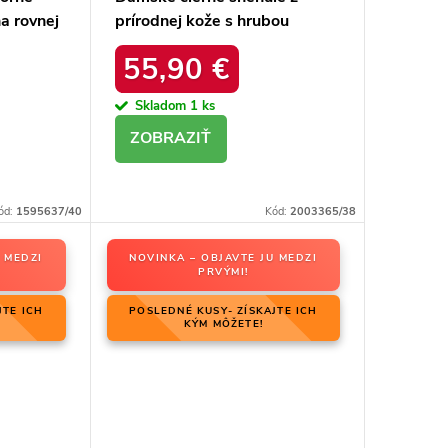
a rovnej
prírodnej kože s hrubou
ktu 23-
podrážkou a zateplením, kód
55,90 €
produktu OO274A206
Skladom
1 ks
DETAIL
ód:
1595637/40
Kód:
2003365/38
 MEDZI
NOVINKA – OBJAVTE JU MEDZI
PRVÝMI!
JTE ICH
POSLEDNÉ KUSY- ZÍSKAJTE ICH
KÝM MÔŽETE!