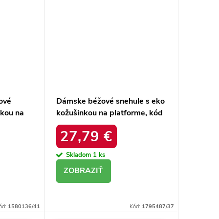
ové
Dámske béžové snehule s eko
nkou na
kožušinkou na platforme, kód
20213-
produktu MM274380 BEŻ
27,79 €
Skladom
1 ks
DETAIL
ód:
1580136/41
Kód:
1795487/37