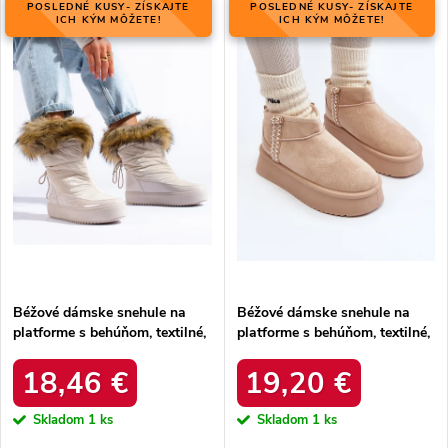
i
POSLEDNÉ KUSY- ZÍSKAJTE
POSLEDNÉ KUSY- ZÍSKAJTE
i
ICH KÝM MÔŽETE!
ICH KÝM MÔŽETE!
e
Abecedne
s
p
p
r
r
o
o
d
d
u
u
k
k
t
t
o
o
v
v
Béžové dámske snehule na
Béžové dámske snehule na
platforme s behúňom, textilné,
platforme s behúňom, textilné,
kód produktu YY58BE
kód produktu UA-1833WI/R
18,46 €
19,20 €
Skladom
1 ks
Skladom
1 ks