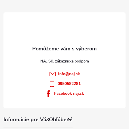
y
e
v
ý
p
i
s
u
NAJ.SK
info
@
naj.sk
0950582281
Facebook naj.sk
Informácie pre Vás
Obľúbené