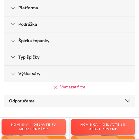
Platforma
Podrážka
Špička topánky
Typ špičky
Výška sáry
Vymazať filtre
R
Odporúčame
a
Najlacnejšie
d
V
e
NOVINKA – OBJAVTE JU
NOVINKA – OBJAVTE JU
Najdrahšie
ý
MEDZI PRVÝMI!
MEDZI PRVÝMI!
n
p
Najpredávanejšie