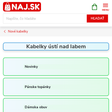
Prejsť
NÁKUPN
KOŠÍK
na
obsah
HĽADAŤ
Nové kabelky
Kabelky ústí nad labem
Novinky
Pánske topánky
Dámska obuv