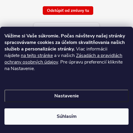
Odstúpiť od zmluvy tu
Aktuálne ceny tovaru
Vážime si Vaše súkromie.
Počas návštevy našej stránky
platné od : 7/8/2026
spracovávame cookies za účelom skvalitňovania našich
služieb a personalizácie stránky.
Viac informácii
nájdete
na tejto stránke
a v našich
Zásadách a pravidlách
ochrany osobných údajov
. Pre úpravu preferencií kliknite
na Nastavenie.
Nastavenie
Copyright 2026
NAJ.SK
. Všetky práva vyhradené.
Súhlasím
Vytvoril Shoptet