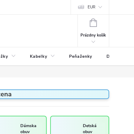
varu
Reklamácia
Podmienky ochrany osobných údajov
EUR
NÁKUPNÝ
KOŠÍK
Prázdny košík
ožky
Kabelky
Peňaženky
Drogéria
cena
Dámska
Detská
obuv
obuv