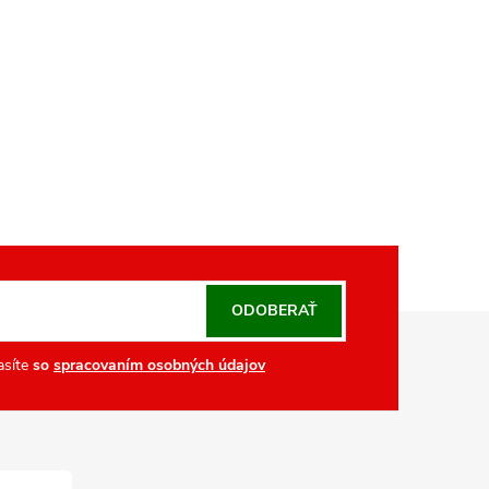
ODOBERAŤ
asíte
so
spracovaním osobných údajov