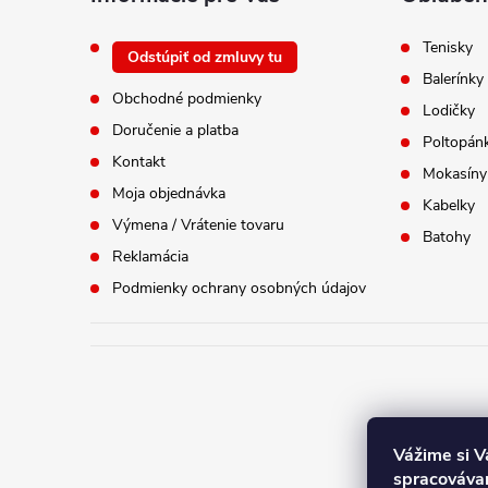
e
Tenisky
Odstúpiť od zmluvy tu
Balerínky
Obchodné podmienky
Lodičky
Doručenie a platba
Poltopán
Kontakt
Mokasíny
Moja objednávka
Kabelky
Výmena / Vrátenie tovaru
Batohy
Reklamácia
Podmienky ochrany osobných údajov
Vážime si 
spracovávam