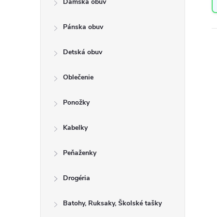
Dámska obuv
a
n
Pánska obuv
e
l
Detská obuv
Oblečenie
Ponožky
Kabelky
Peňaženky
Drogéria
Batohy, Ruksaky, Školské tašky