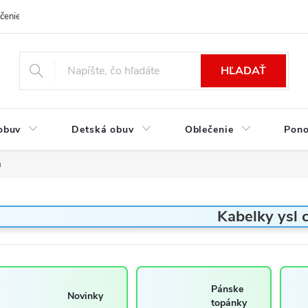
čenie a platba
Kontakt
Moja objednávka
Výmena / Vrátenie to
HĽADAŤ
obuv
Detská obuv
Oblečenie
Pon
a
Kabelky ysl 
Pánske
Novinky
topánky