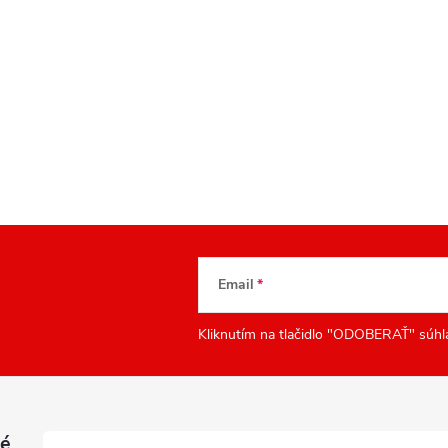
Email
Kliknutím na tlačidlo "ODOBERAŤ" súhl
é