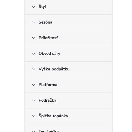
Štýl
Sezóna
Príležitosť
Obvod sáry
Výška podpätku
Platforma
Podrážka
Špička topánky
Typ špičky