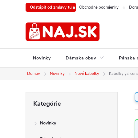
Prejsť
Odstúpiť od zmluvy tu
Obchodné podmienky
Doru
na
obsah
Novinky
Dámska obuv
Pánska 
Domov
Novinky
Nové kabelky
Kabelky ysl cen
B
Preskočiť
Kategórie
o
kategórie
č
n
Novinky
ý
p