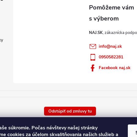
NAJ.SK
ky
info
@
naj.sk
0950582281
Facebook naj.sk
Odstúpiť od zmluvy tu
Vaše súkromie.
Počas návštevy našej stránky
e cookies za účelom skvalitňovania našich služieb a