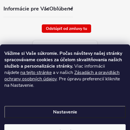
Informácie pre Vás
Obľúbené
Odstúpiť od zmluvy tu
Aktuálne ceny tovaru
Vážime si Vaše súkromie.
Počas návštevy našej stránky
platné od : 9/8/2026
spracovávame cookies za účelom skvalitňovania našich
služieb a personalizácie stránky.
Viac informácii
nájdete
na tejto stránke
a v našich
Zásadách a pravidlách
ochrany osobných údajov
. Pre úpravu preferencií kliknite
na Nastavenie.
Nastavenie
Copyright 2026
NAJ.SK
. Všetky práva vyhradené.