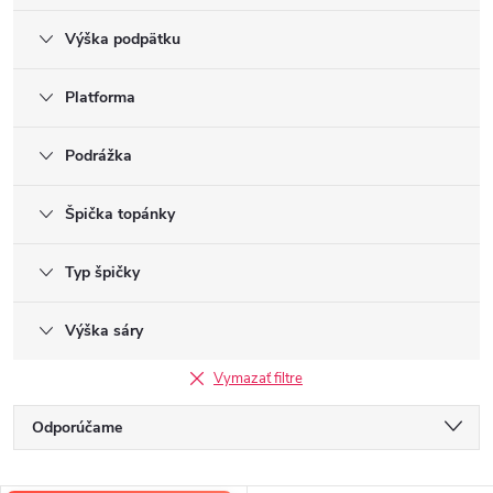
Výška podpätku
Platforma
Podrážka
Špička topánky
Typ špičky
Výška sáry
Vymazať filtre
R
Odporúčame
a
Najlacnejšie
d