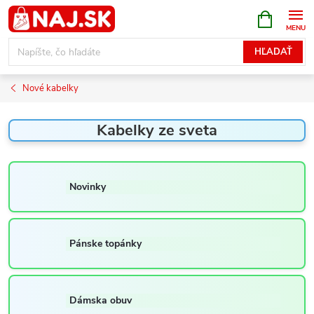
Prejsť
NÁKUPN
KOŠÍK
na
obsah
HĽADAŤ
Nové kabelky
Kabelky ze sveta
Novinky
Pánske topánky
Dámska obuv