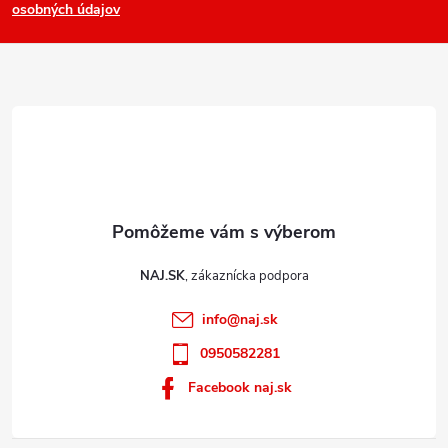
osobných údajov
v
t
k
i
y
e
v
ý
p
i
s
u
NAJ.SK
info
@
naj.sk
0950582281
Facebook naj.sk