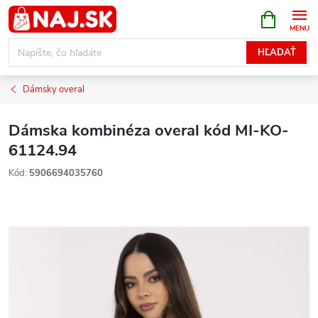
Prejsť
NÁKUPN
KOŠÍK
na
obsah
HĽADAŤ
Dámsky overal
Dámska kombinéza overal kód MI-KO-
61124.94
Kód:
5906694035760