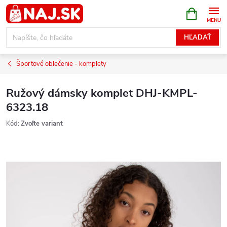
Prejsť
NÁKUPN
KOŠÍK
na
obsah
HĽADAŤ
Športové oblečenie - komplety
Ružový dámsky komplet DHJ-KMPL-
6323.18
Kód:
Zvoľte variant