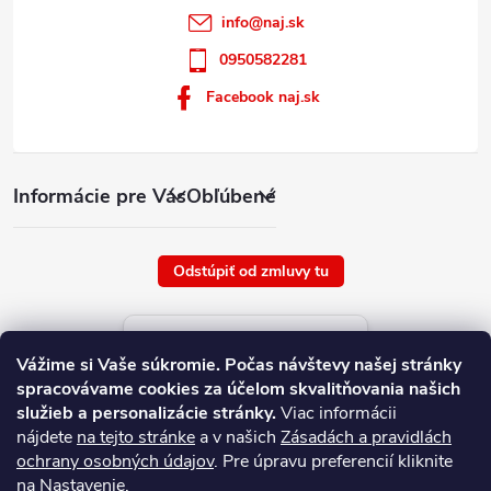
info
@
naj.sk
0950582281
Facebook naj.sk
Informácie pre Vás
Obľúbené
Odstúpiť od zmluvy tu
Aktuálne ceny tovaru
Vážime si Vaše súkromie.
Počas návštevy našej stránky
platné od : 7/8/2026
spracovávame cookies za účelom skvalitňovania našich
služieb a personalizácie stránky.
Viac informácii
nájdete
na tejto stránke
a v našich
Zásadách a pravidlách
ochrany osobných údajov
. Pre úpravu preferencií kliknite
na Nastavenie.