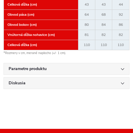
Celková dĺžka (cm)
43
43
44
Obvod pása (cm)
64
68
92
Obvod bokov (cm)
80
84
86
Vnútorná dĺžka nohavice (cm)
81
82
82
Celková dĺžka (cm)
110
110
110
*Rozmery v cm, merané naplocho (+/- 1 cm).
Parametre produktu
Diskusia