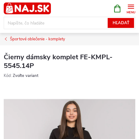
Prejsť
NÁKUPN
KOŠÍK
na
obsah
HĽADAŤ
Športové oblečenie - komplety
Čierny dámsky komplet FE-KMPL-
5545.14P
Kód:
Zvoľte variant