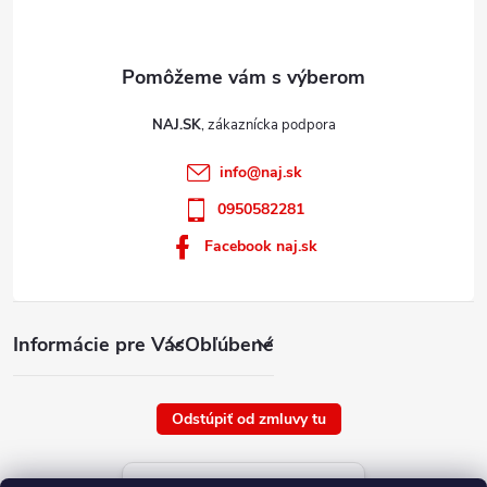
NAJ.SK
info
@
naj.sk
0950582281
Facebook naj.sk
Informácie pre Vás
Obľúbené
Odstúpiť od zmluvy tu