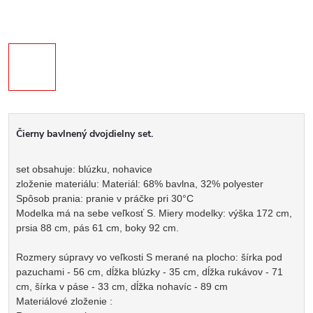
Čierny bavlnený dvojdielny set.
set obsahuje: blúzku, nohavice
zloženie materiálu: Materiál: 68% bavlna, 32% polyester
Spôsob prania: pranie v práčke pri 30°C
Modelka má na sebe veľkosť S. Miery modelky: výška 172 cm,
prsia 88 cm, pás 61 cm, boky 92 cm.
Rozmery súpravy vo veľkosti S merané na plocho: šírka pod
pazuchami - 56 cm, dĺžka blúzky - 35 cm, dĺžka rukávov - 71
cm, šírka v páse - 33 cm, dĺžka nohavíc - 89 cm
Materiálové zloženie :