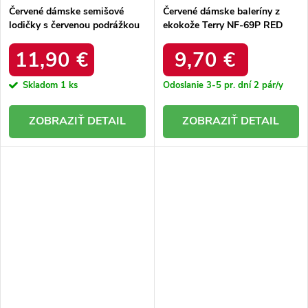
Červené dámske semišové
Červené dámske baleríny z
lodičky s červenou podrážkou
ekokože Terry NF-69P RED
na stĺpovom podpätku, kód
produktu KJ-10 RED
11,90 €
9,70 €
Skladom
1 ks
Odoslanie 3-5 pr. dní
2 pár/y
DETAIL
DETAIL