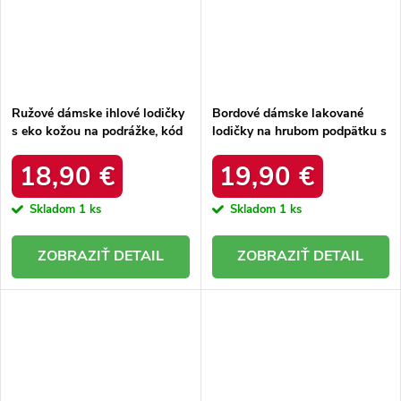
Ružové dámske ihlové lodičky
Bordové dámske lakované
s eko kožou na podrážke, kód
lodičky na hrubom podpätku s
produktu XG-01 FUSHIA
kódom 230029WI
18,90 €
19,90 €
Skladom
1 ks
Skladom
1 ks
DETAIL
DETAIL