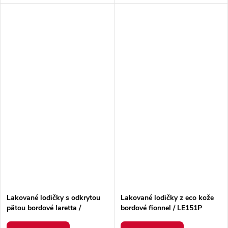
Lakované lodičky s odkrytou
Lakované lodičky z eco kože
pätou bordové laretta /
bordové fionnel / LE151P
LE149P WINE
WINE