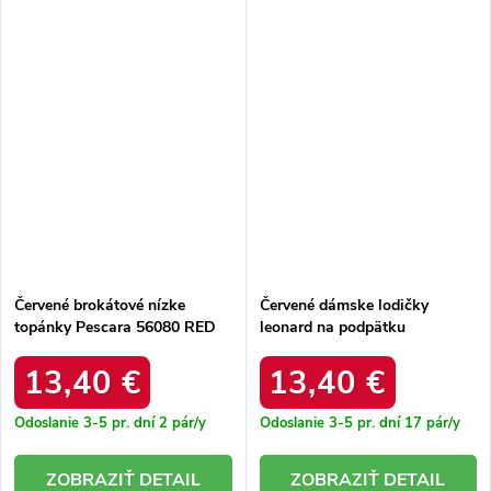
Červené brokátové nízke
Červené dámske lodičky
topánky Pescara 56080 RED
leonard na podpätku
P7D5964-8 RED
13,40 €
13,40 €
Odoslanie 3-5 pr. dní
2 pár/y
Odoslanie 3-5 pr. dní
17 pár/y
DETAIL
DETAIL