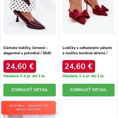
o
d
d
u
u
k
k
t
t
o
o
v
v
Dámske lodičky, červené –
Lodičky s odhalenými pätami
elegantné a pohodlné / 5645
a mašľou bordové eklevia /
RED
UC-158 WINE
24,60 €
24,60 €
Odoslanie 3-4 pr. dní
1 ks
Odoslanie 3-4 pr. dní
1 ks
DETAIL
DETAIL
NOVINKA – OBJAVTE JU
MEDZI PRVÝMI!