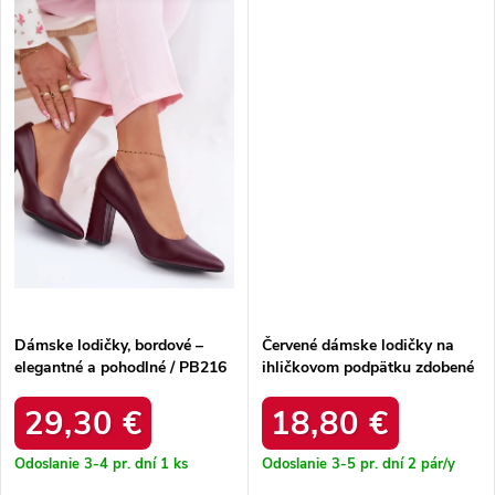
Dámske lodičky, bordové –
Červené dámske lodičky na
elegantné a pohodlné / PB216
ihličkovom podpätku zdobené
BORDOWY
prackou Aeliana L11-292-3
WINE
29,30 €
18,80 €
Odoslanie 3-4 pr. dní
1 ks
Odoslanie 3-5 pr. dní
2 pár/y