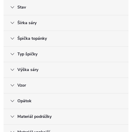
Stav
Šírka sáry
Špička topánky
Typ špičky
Výška sáry
Vzor
Opätok
Materiál podrážky