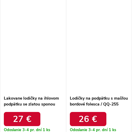
Lakovane lodičky na ihlovom
Lodičky na podpätku s mašľou
podpätku se zlatou sponou
bordové folesca / QQ-255
bordové vivae / P-1457 WINE
WINE
RED
27 €
26 €
Odoslanie 3-4 pr. dní
1 ks
Odoslanie 3-4 pr. dní
1 ks