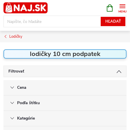
Prejsť
NÁKUPN
KOŠÍK
na
obsah
HĽADAŤ
Lodičky
lodičky 10 cm podpatek
Filtrovať
Cena
Podľa štítku
Kategórie