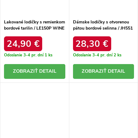
Lakované lodičky s remienkom
Dámske lodičky s otvorenou
bordové tarilin / LE150P WINE
pätou bordové selinna / JH551
WINERED
24,90 €
28,30 €
Odoslanie 3-4 pr. dní
1 ks
Odoslanie 3-4 pr. dní
2 ks
DETAIL
DETAIL