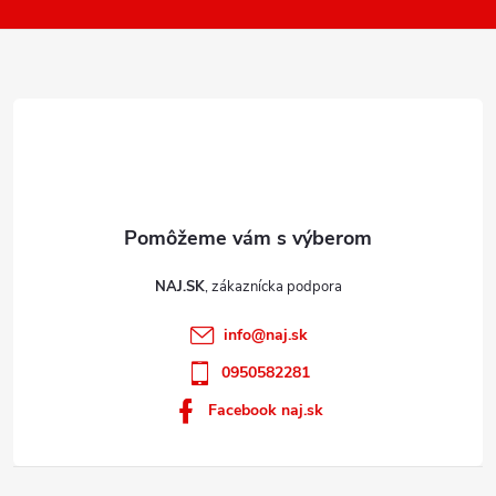
t
ý
i
p
e
i
s
u
NAJ.SK
info
@
naj.sk
0950582281
Facebook naj.sk