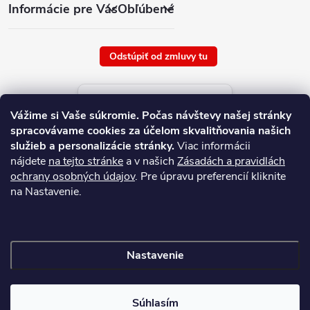
Informácie pre Vás
Obľúbené
Odstúpiť od zmluvy tu
Aktuálne ceny tovaru
Vážime si Vaše súkromie.
Počas návštevy našej stránky
platné od : 7/8/2026
spracovávame cookies za účelom skvalitňovania našich
služieb a personalizácie stránky.
Viac informácii
nájdete
na tejto stránke
a v našich
Zásadách a pravidlách
ochrany osobných údajov
. Pre úpravu preferencií kliknite
na Nastavenie.
Nastavenie
Copyright 2026
NAJ.SK
. Všetky práva vyhradené.
Súhlasím