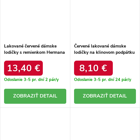
Lakované červené dámske
Červené lakované dámske
lodičky s remienkom Hermana
lodičky na klinovom podpätku
Z10062 RED
s prackami Vizario E30062
RED
13,40 €
8,10 €
Odoslanie 3-5 pr. dní
2 pár/y
Odoslanie 3-5 pr. dní
24 pár/y
DETAIL
DETAIL