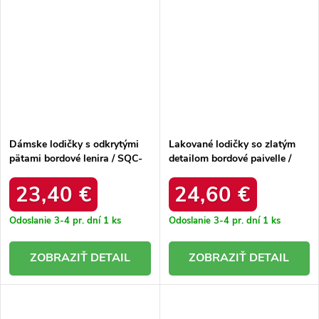
Dámske lodičky s odkrytými
Lakované lodičky so zlatým
pätami bordové lenira / SQC-
detailom bordové paivelle /
221 WINE
9774 WINE
23,40 €
24,60 €
Odoslanie 3-4 pr. dní
1 ks
Odoslanie 3-4 pr. dní
1 ks
DETAIL
DETAIL