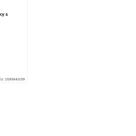
ky s
 kód
LOR
ód:
1595643/39