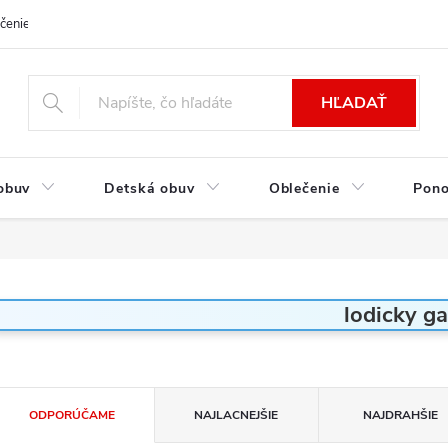
čenie a platba
Kontakt
Moja objednávka
Výmena / Vrátenie to
HĽADAŤ
obuv
Detská obuv
Oblečenie
Pon
lodicky g
R
ODPORÚČAME
NAJLACNEJŠIE
NAJDRAHŠIE