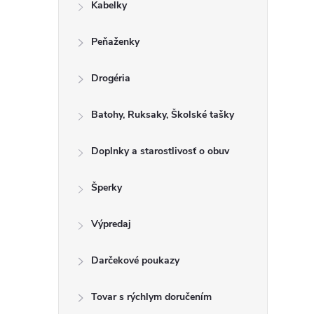
Kabelky
a
c
Peňaženky
i
e
Drogéria
p
r
Batohy, Ruksaky, Školské tašky
v
k
Doplnky a starostlivosť o obuv
y
v
Šperky
ý
p
Výpredaj
i
s
Darčekové poukazy
u
Tovar s rýchlym doručením