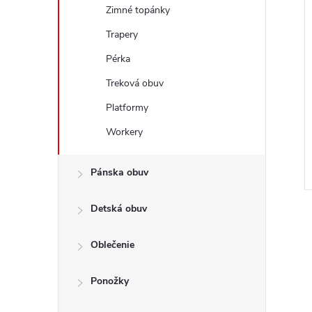
Zimné topánky
Trapery
Pérka
Treková obuv
Platformy
Workery
Pánska obuv
Detská obuv
Oblečenie
v
l
Ponožky
á
d