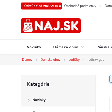
Prejsť
Odstúpiť od zmluvy tu
Obchodné podmienky
Doru
na
obsah
Novinky
Dámska obuv
Pánska 
Domov
Dámska obuv
Lodičky
lodicky gas
B
Preskočiť
Kategórie
o
kategórie
č
n
Novinky
ý
a
p