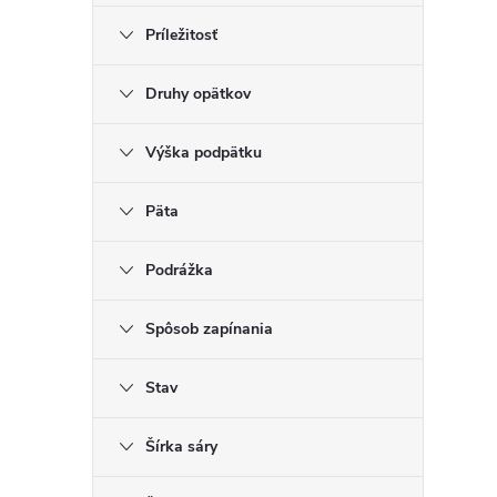
Príležitosť
Druhy opätkov
Výška podpätku
Päta
Podrážka
Spôsob zapínania
Stav
Šírka sáry