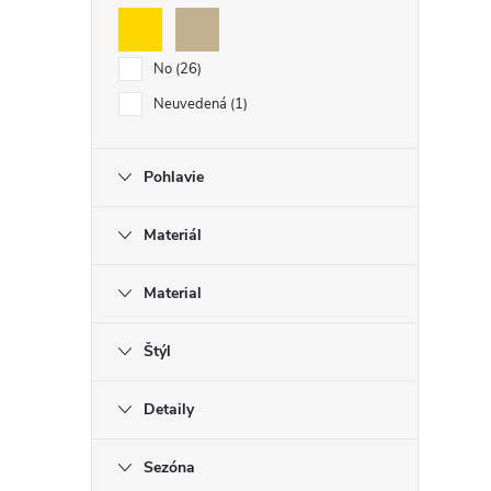
No
26
Neuvedená
1
Pohlavie
Materiál
Material
Štýl
Detaily
Sezóna