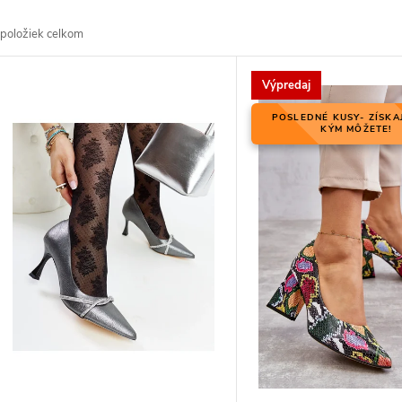
d
položiek celkom
V
Výpredaj
p
POSLEDNÉ KUSY- ZÍSKA
p
KÝM MÔŽETE!
p
d
d