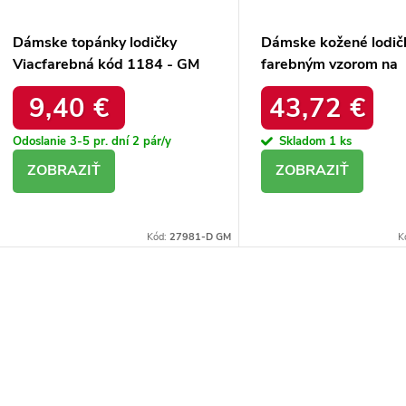
Dámske topánky lodičky
Dámske kožené lodič
Viacfarebná kód 1184 - GM
farebným vzorom na
1184 BLACK 38 - GM
stĺpkovom podpätku,
9,40 €
43,72 €
obuvi 3277 WĄŻ KO
Odoslanie 3-5 pr. dní
2 pár/y
Skladom
1 ks
DETAIL
DETAIL
Kód:
27981-D GM
K
O