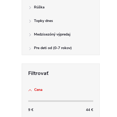
Rúška
Topky dnes
Medzisezóný výpredaj
Pre deti od (0-7 rokov)
Cena
9
€
44
€