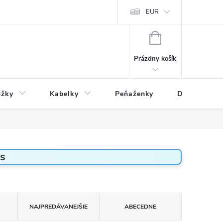
varu
Reklamácia
Podmienky ochrany osobných údajov
EUR
NÁKUPNÝ
KOŠÍK
Prázdny košík
ožky
Kabelky
Peňaženky
Drogéria
as
NAJPREDÁVANEJŠIE
ABECEDNE