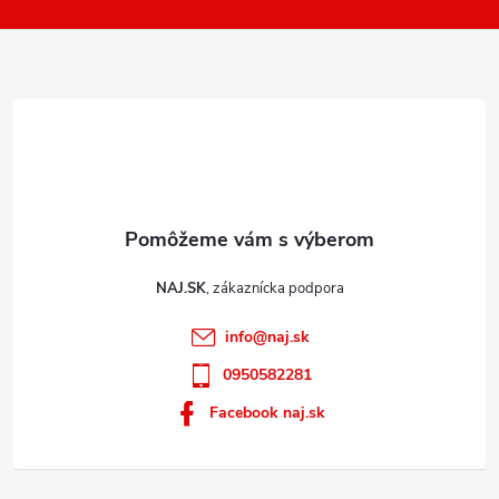
t
ý
i
p
e
i
s
u
NAJ.SK
info
@
naj.sk
0950582281
Facebook naj.sk