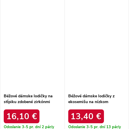
Béžové dámske lodičky na
Béžové dámske lodičky z
stĺpiku zdobené zirkónmi
ekosemišu na nízkom
Liviak YEHJ-288 BEIGE
podpätku Madison AA-002
BEIGE
16,10 €
13,40 €
Odoslanie 3-5 pr. dní
2 pár/y
Odoslanie 3-5 pr. dní
13 pár/y