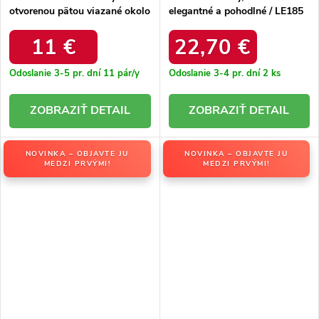
otvorenou pätou viazané okolo
elegantné a pohodlné / LE185
členka Viktoriada K10040
BROWN
BEIGE
11 €
22,70 €
Odoslanie 3-5 pr. dní
11 pár/y
Odoslanie 3-4 pr. dní
2 ks
DETAIL
DETAIL
NOVINKA – OBJAVTE JU
NOVINKA – OBJAVTE JU
MEDZI PRVÝMI!
MEDZI PRVÝMI!