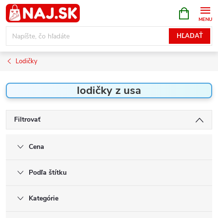
Prejsť
NÁKUPN
KOŠÍK
na
obsah
HĽADAŤ
Lodičky
lodičky z usa
Filtrovať
Cena
Podľa štítku
Kategórie