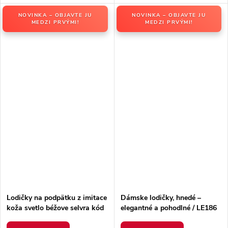
NOVINKA – OBJAVTE JU
NOVINKA – OBJAVTE JU
MEDZI PRVÝMI!
MEDZI PRVÝMI!
Lodičky na podpätku z imitace
Dámske lodičky, hnedé –
koža svetlo béžove selvra kód
elegantné a pohodlné / LE186
8707 BEIGE
BROWN