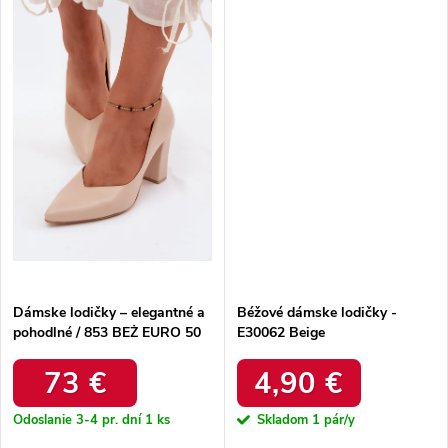
Dámske lodičky – elegantné a
Béžové dámske lodičky -
pohodlné / 853 BEŻ EURO 50
E30062 Beige
73 €
4,90 €
Odoslanie 3-4 pr. dní
1 ks
Skladom
1 pár/y