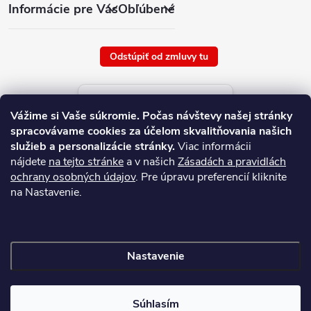
Informácie pre Vás
Obľúbené
Odstúpiť od zmluvy tu
Aktuálne ceny tovaru
Vážime si Vaše súkromie.
Počas návštevy našej stránky
platné od : 9/8/2026
spracovávame cookies za účelom skvalitňovania našich
služieb a personalizácie stránky.
Viac informácii
nájdete
na tejto stránke
a v našich
Zásadách a pravidlách
ochrany osobných údajov
. Pre úpravu preferencií kliknite
na Nastavenie.
Nastavenie
Copyright 2026
NAJ.SK
. Všetky práva vyhradené.
Súhlasím