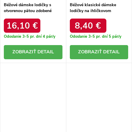
Béžové dámske lodičky s
Béžové klasické dámske
otvorenou pätou zdobené
lodičky na ihličkovom
kamienkami Edith E0559
podpätku s kryštálmi Bronney
BEIGE
BO-206 BEIGE
16,10 €
8,40 €
Odoslanie 3-5 pr. dní
4 pár/y
Odoslanie 3-5 pr. dní
5 pár/y
DETAIL
DETAIL