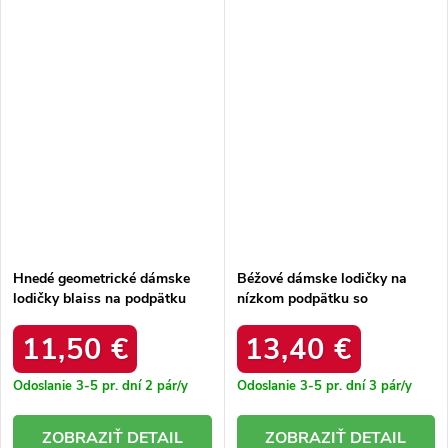
Hnedé geometrické dámske
Béžové dámske lodičky na
lodičky blaiss na podpätku
nízkom podpätku so
M047 CAMEL
strieborným akcentom Vallisa
Q0-1641 BEIGE
11,50 €
13,40 €
Odoslanie 3-5 pr. dní
2 pár/y
Odoslanie 3-5 pr. dní
3 pár/y
DETAIL
DETAIL