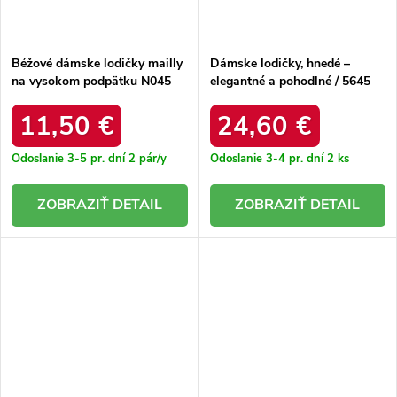
Béžové dámske lodičky mailly
Dámske lodičky, hnedé –
na vysokom podpätku N045
elegantné a pohodlné / 5645
NUDE
BROWN
11,50 €
24,60 €
Odoslanie 3-5 pr. dní
2 pár/y
Odoslanie 3-4 pr. dní
2 ks
DETAIL
DETAIL