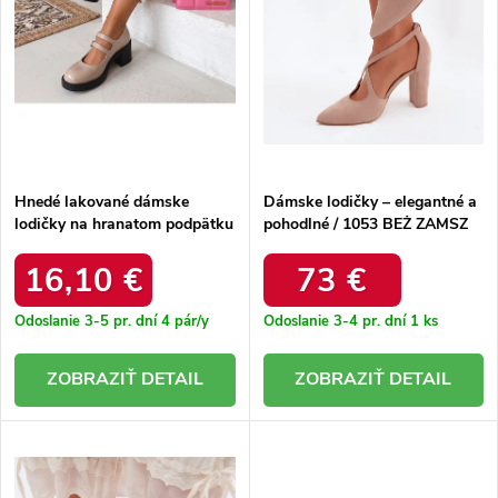
o
d
d
u
u
k
k
t
t
o
o
v
v
Hnedé lakované dámske
Dámske lodičky – elegantné a
lodičky na hranatom podpätku
pohodlné / 1053 BEŻ ZAMSZ
Mia CL012 KHAKI
16,10 €
73 €
Odoslanie 3-5 pr. dní
4 pár/y
Odoslanie 3-4 pr. dní
1 ks
DETAIL
DETAIL