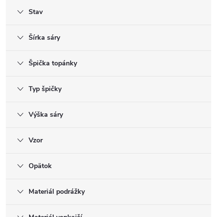
Stav
Šírka sáry
Špička topánky
Typ špičky
Výška sáry
Vzor
Opätok
Materiál podrážky