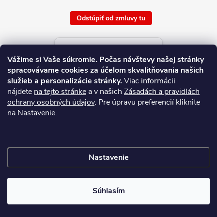
Odstúpiť od zmluvy tu
Aktuálne ceny tovaru
Vážime si Vaše súkromie.
Počas návštevy našej stránky
platné od : 8/8/2026
spracovávame cookies za účelom skvalitňovania našich
služieb a personalizácie stránky.
Viac informácii
nájdete
na tejto stránke
a v našich
Zásadách a pravidlách
ochrany osobných údajov
. Pre úpravu preferencií kliknite
na Nastavenie.
Nastavenie
Copyright 2026
NAJ.SK
. Všetky práva vyhradené.
Súhlasím
Vytvoril Shoptet