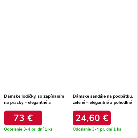
Dámske lodičky, so zapínaním
Dámske sandále na podpätku,
na pracky – elegantné a
zelené – elegantné a pohodlné
pohodlné / 823 BEŻ ZAMSZ
/ 22-390 GREEN
73 €
24,60 €
Odoslanie 3-4 pr. dní
1 ks
Odoslanie 3-4 pr. dní
1 ks