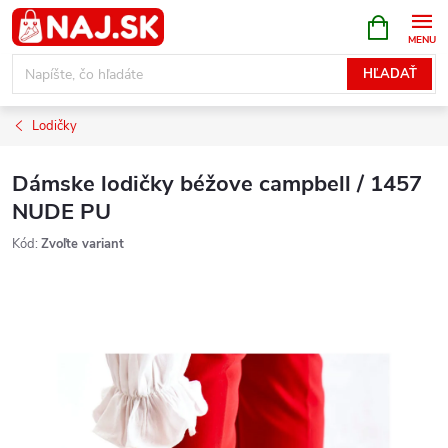
Prejsť
NÁKUPN
KOŠÍK
na
obsah
HĽADAŤ
Lodičky
Dámske lodičky béžove campbell / 1457
NUDE PU
Kód:
Zvoľte variant