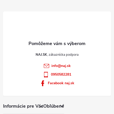
e
NAJ.SK
info
@
naj.sk
0950582281
Facebook naj.sk
Informácie pre Vás
Obľúbené