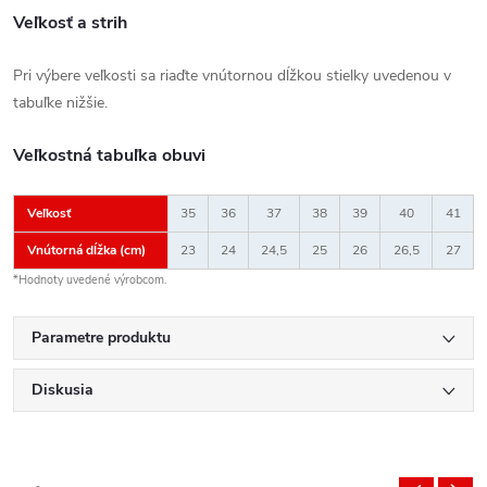
Veľkosť a strih
Pri výbere veľkosti sa riaďte vnútornou dĺžkou stielky uvedenou v
tabuľke nižšie.
Veľkostná tabuľka obuvi
Veľkosť
35
36
37
38
39
40
41
Vnútorná dĺžka (cm)
23
24
24,5
25
26
26,5
27
*Hodnoty uvedené výrobcom.
Parametre produktu
Diskusia