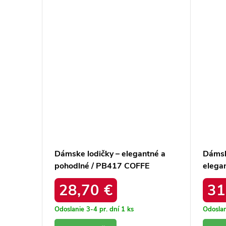
–
Dámske lodičky – elegantné a
Dámsk
1053
pohodlné / PB417 COFFE
elega
BEŻ
28,70 €
31
Odoslanie 3-4 pr. dní
1 ks
Odoslan