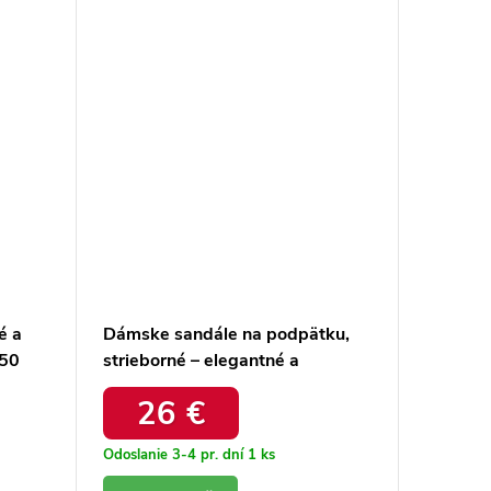
é a
Dámske sandále na podpätku,
Dámske 
 50
strieborné – elegantné a
elegant
pohodlné / LN-77 SILVER
BROW
26 €
22,
Odoslanie 3-4 pr. dní
1 ks
Odoslanie