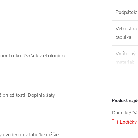
Podpätok
:
Veľkostná
tabuľka
:
Vnútorný
ždom kroku. Zvršok z ekologickej
material
:
ríležitosti. Doplnia šaty,
Produkt nájde
Dámske/Dám
Lodičky
ky uvedenou v tabuľke nižšie.