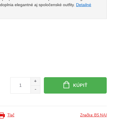
doplnia elegantné aj spoločenské outfity.
Detailné
KÚPIŤ
Tlač
Značka:
BS NAJ