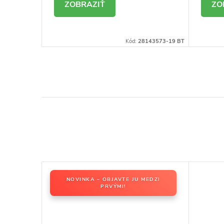
DETAIL
D
144344-19 BT
Kód:
28143573-19 BT
EDZI
NOVINKA – OBJAVTE JU MEDZI
PRVÝMI!