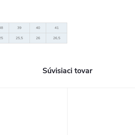
38
39
40
41
25
25,5
26
26,5
Súvisiaci tovar