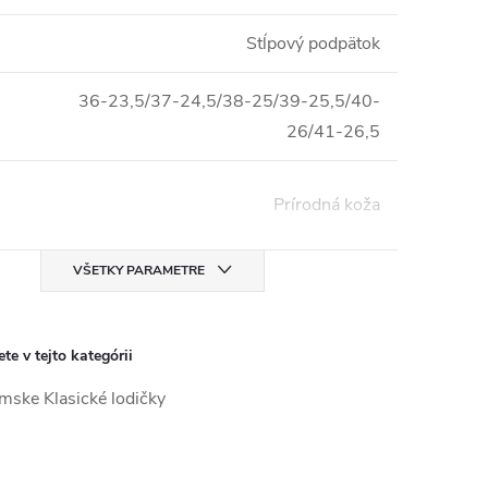
Stĺpový podpätok
36-23,5/37-24,5/38-25/39-25,5/40-
26/41-26,5
Prírodná koža
VŠETKY PARAMETRE
te v tejto kategórii
ske Klasické lodičky