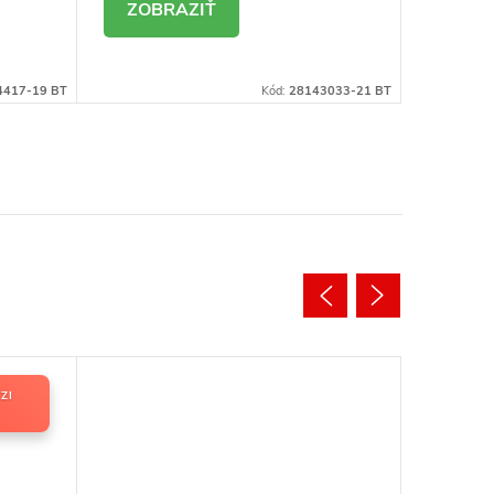
DETAIL
DE
4417-19 BT
Kód:
28143033-21 BT
ZI