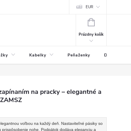
varu
Reklamácia
Podmienky ochrany osobných údajov
EUR
NÁKUPNÝ
KOŠÍK
Prázdny košík
ožky
Kabelky
Peňaženky
Drogéria
zapínaním na pracky – elegantné a
Ż ZAMSZ
elegantnou voľbou na každý deň. Nastaviteľné pásiky so
 prispôsobenie nohe. Podpätok dodáva eleganciu a