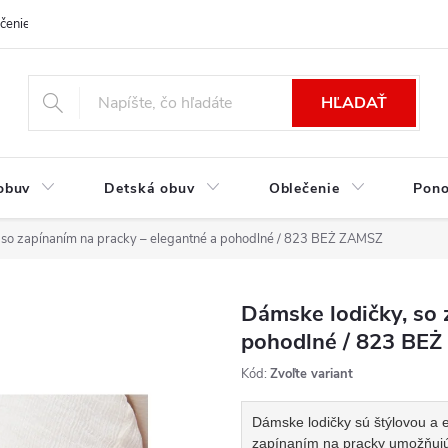
čenie a platba
Kontakt
Moja objednávka
Výmena / Vrátenie to
HĽADAŤ
obuv
Detská obuv
Oblečenie
Pon
 so zapínaním na pracky – elegantné a pohodlné / 823 BEŻ ZAMSZ
Dámske lodičky, so 
pohodlné / 823 BE
Kód:
Zvoľte variant
Dámske lodičky sú štýlovou a 
zapínaním na pracky umožňujú