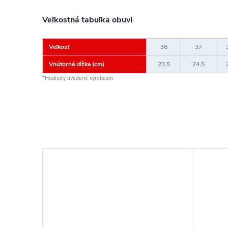
Veľkostná tabuľka obuvi
Veľkosť
36
37
Vnútorná dĺžka (cm)
23,5
24,5
*Hodnoty uvedené výrobcom.
EDZI