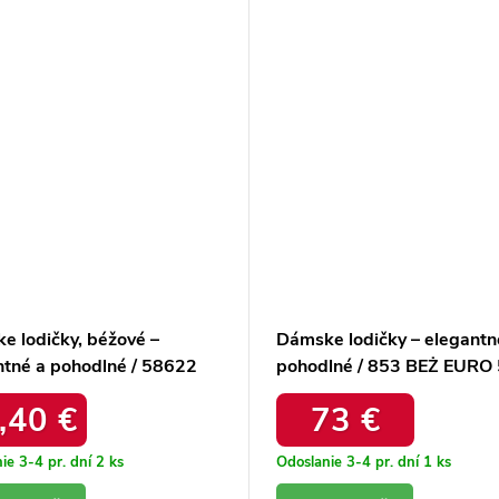
e lodičky, béžové –
Dámske lodičky – elegantn
ntné a pohodlné / 58622
pohodlné / 853 BEŻ EURO
OWY
,40 €
73 €
ie 3-4 pr. dní
2 ks
Odoslanie 3-4 pr. dní
1 ks