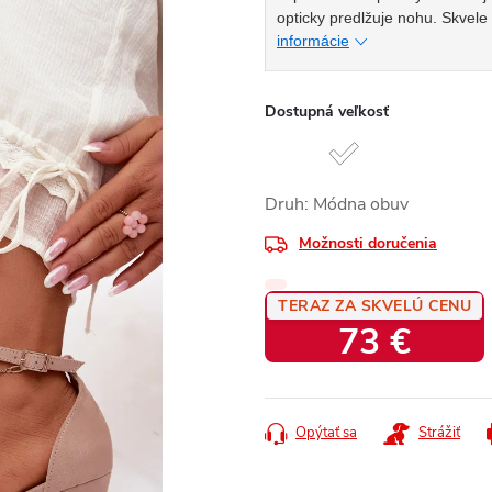
opticky predlžuje nohu. Skvele 
informácie
Dostupná veľkosť
Druh: Módna obuv
Možnosti doručenia
TERAZ ZA SKVELÚ CENU
73 €
Jednotková
cena:
Opýtať sa
Strážiť