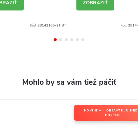
ETAIL
DETAIL
Kód:
28142185-21 BT
Kód:
2814
NOVINKA – OBJAVTE JU MED
PRVÝMI!