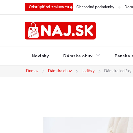
Prejsť
Odstúpiť od zmluvy tu
Obchodné podmienky
Doru
na
obsah
Novinky
Dámska obuv
Pánska 
Domov
Dámska obuv
Lodičky
Dámske lodičky,