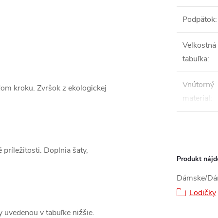
Podpätok
:
Veľkostná
tabuľka
:
Vnútorný
ždom kroku. Zvršok z ekologickej
material
:
ríležitosti. Doplnia šaty,
Produkt nájde
Dámske/Dám
Lodičky
ky uvedenou v tabuľke nižšie.