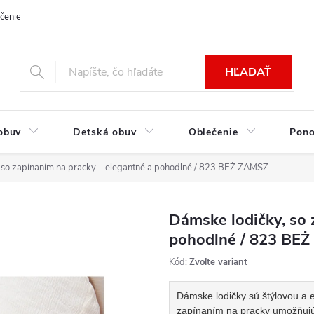
čenie a platba
Kontakt
Moja objednávka
Výmena / Vrátenie to
HĽADAŤ
obuv
Detská obuv
Oblečenie
Pon
 so zapínaním na pracky – elegantné a pohodlné / 823 BEŻ ZAMSZ
Dámske lodičky, so 
pohodlné / 823 BE
Kód:
Zvoľte variant
Dámske lodičky sú štýlovou a 
zapínaním na pracky umožňujú