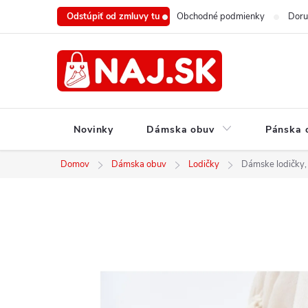
Prejsť
Odstúpiť od zmluvy tu
Obchodné podmienky
Doru
na
obsah
Novinky
Dámska obuv
Pánska 
Domov
Dámska obuv
Lodičky
Dámske lodičky,