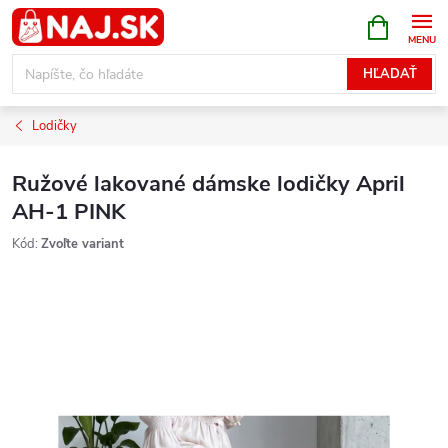
Prejsť
NÁKUPN
KOŠÍK
na
obsah
HĽADAŤ
Lodičky
Ružové lakované dámske lodičky April
AH-1 PINK
Kód:
Zvoľte variant