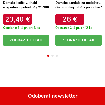
Dámske lodičky, khaki –
Dámske sandále na podpätku,
elegantné a pohodlné / 22-386
čierne – elegantné a pohodlné /
KHAKI
V-210 BLACK
23,40 €
26 €
Odoslanie 3-4 pr. dní
3 ks
Odoslanie 3-4 pr. dní
2 ks
DETAIL
DETAIL
Odoberať newsletter
Z