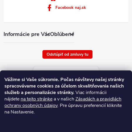
Facebook naj.sk
Informácie pre Vás
Obľúbené
Odstúpiť od zmluvy tu
Aktuálne ceny tovaru
Vážime si Vaše súkromie.
Počas návštevy našej stránky
platné od : 8/8/2026
spracovávame cookies za účelom skvalitňovania našich
služieb a personalizácie stránky.
Viac informácii
nájdete
na tejto stránke
a v našich
Zásadách a pravidlách
ochrany osobných údajov
. Pre úpravu preferencií kliknite
na Nastavenie.