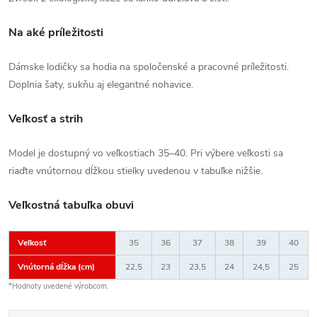
Na aké príležitosti
Dámske lodičky sa hodia na spoločenské a pracovné príležitosti.
Doplnia šaty, sukňu aj elegantné nohavice.
Veľkosť a strih
Model je dostupný vo veľkostiach 35–40. Pri výbere veľkosti sa
riaďte vnútornou dĺžkou stielky uvedenou v tabuľke nižšie.
Veľkostná tabuľka obuvi
Veľkosť
35
36
37
38
39
40
Vnútorná dĺžka (cm)
22,5
23
23,5
24
24,5
25
*Hodnoty uvedené výrobcom.