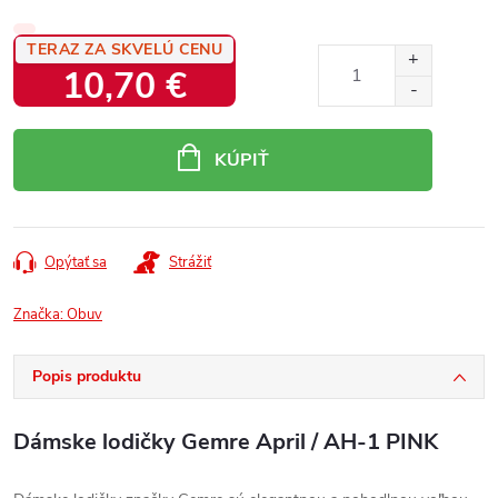
TERAZ ZA SKVELÚ CENU
10,70 €
Jednotková
cena:
KÚPIŤ
Opýtať sa
Strážiť
Značka:
Obuv
Popis produktu
Dámske lodičky Gemre April / AH-1 PINK