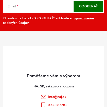
á
Email
ODOBERAŤ
p
ä
Kliknutím na tlačidlo "ODOBERAŤ" súhlasíte
so
spracovaním
osobných údajov
t
i
e
NAJ.SK
info
@
naj.sk
0950582281