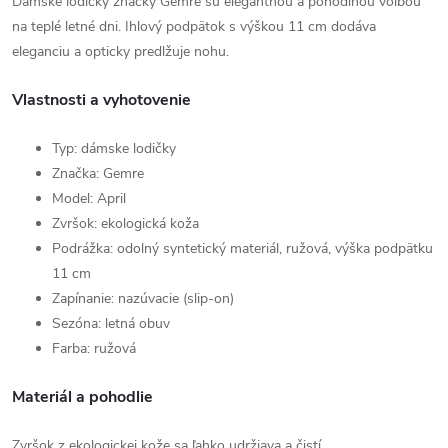
Dámske lodičky značky Gemre sú elegantnou a pohodlnou voľbou
na teplé letné dni. Ihlový podpätok s výškou 11 cm dodáva
eleganciu a opticky predlžuje nohu.
Vlastnosti a vyhotovenie
Typ: dámske lodičky
Značka: Gemre
Model: April
Zvršok: ekologická koža
Podrážka: odolný syntetický materiál, ružová, výška podpätku
11 cm
Zapínanie: nazúvacie (slip-on)
Sezóna: letná obuv
Farba: ružová
Materiál a pohodlie
Zvršok z ekologickej kože sa ľahko udržiava a čistí.