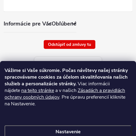
Informácie pre Vás
Obľúbené
Odstúpiť od zmluvy tu
Aktuálne ceny tovaru
Vážime si Vaše súkromie.
Počas návštevy našej stránky
platné od : 7/8/2026
spracovávame cookies za účelom skvalitňovania našich
služieb a personalizácie stránky.
Viac informácii
nájdete
na tejto stránke
a v našich
Zásadách a pravidlách
ochrany osobných údajov
. Pre úpravu preferencií kliknite
na Nastavenie.
Nastavenie