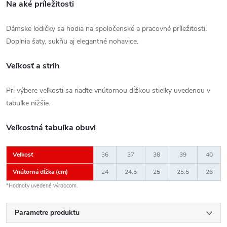
Na aké príležitosti
Dámske lodičky sa hodia na spoločenské a pracovné príležitosti.
Doplnia šaty, sukňu aj elegantné nohavice.
Veľkosť a strih
Pri výbere veľkosti sa riaďte vnútornou dĺžkou stielky uvedenou v
tabuľke nižšie.
Veľkostná tabuľka obuvi
Veľkosť
36
37
38
39
40
Vnútorná dĺžka (cm)
24
24,5
25
25,5
26
*Hodnoty uvedené výrobcom.
Parametre produktu