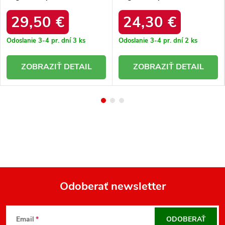
J.BRĄZ MIX
BEIGE
29,50 €
24,30 €
Odoslanie 3-4 pr. dní
3 ks
Odoslanie 3-4 pr. dní
2 ks
DETAIL
DETAIL
Odoberať newsletter
Z
á
Email
ODOBERAŤ