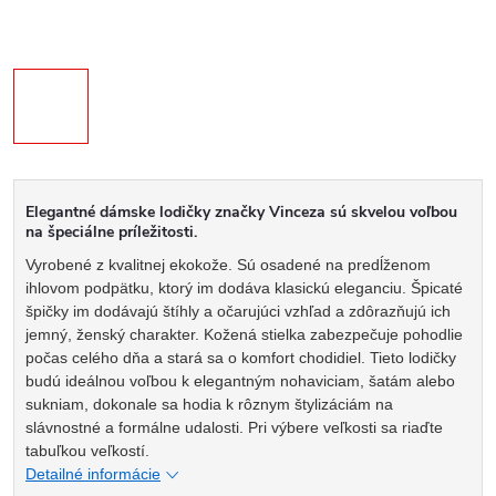
Elegantné dámske lodičky značky Vinceza sú skvelou voľbou
na špeciálne príležitosti.
Vyrobené z kvalitnej ekokože. Sú osadené na predĺženom
ihlovom podpätku, ktorý im dodáva klasickú eleganciu. Špicaté
špičky im dodávajú štíhly a očarujúci vzhľad a zdôrazňujú ich
jemný, ženský charakter. Kožená stielka zabezpečuje pohodlie
počas celého dňa a stará sa o komfort chodidiel. Tieto lodičky
budú ideálnou voľbou k elegantným nohaviciam, šatám alebo
sukniam, dokonale sa hodia k rôznym štylizáciám na
slávnostné a formálne udalosti. Pri výbere veľkosti sa riaďte
tabuľkou veľkostí.
Detailné informácie