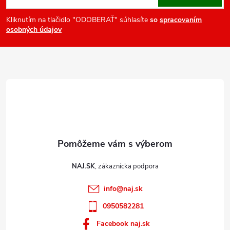
p
ä
Kliknutím na tlačidlo "ODOBERAŤ" súhlasíte
so
spracovaním
osobných údajov
t
i
e
NAJ.SK
info
@
naj.sk
0950582281
Facebook naj.sk