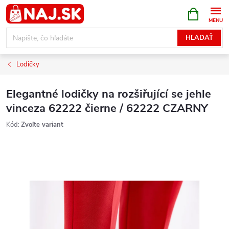
Prejsť
NÁKUPN
KOŠÍK
na
obsah
HĽADAŤ
Lodičky
Elegantné lodičky na rozšiřující se jehle
vinceza 62222 čierne / 62222 CZARNY
Kód:
Zvoľte variant