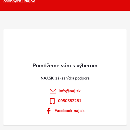
osobných údajov
t
i
e
NAJ.SK
info
@
naj.sk
0950582281
Facebook naj.sk