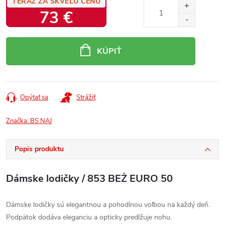
TERAZ ZA SKVELÚ CENU
73 €
Jednotková
cena:
KÚPIŤ
Opýtať sa
Strážiť
Značka:
BS NAJ
Popis produktu
Dámske lodičky / 853 BEŻ EURO 50
Dámske lodičky sú elegantnou a pohodlnou voľbou na každý deň.
Podpätok dodáva eleganciu a opticky predlžuje nohu.