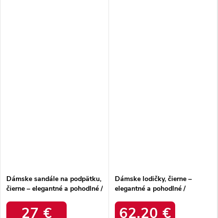
Dámske sandále na podpätku,
Dámske lodičky, čierne –
čierne – elegantné a pohodlné /
elegantné a pohodlné /
LN-74 BLACK
58c0674
27 €
62,20 €