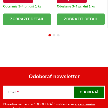
Odoslanie 3-4 pr. dní
1 ks
Odoslanie 3-4 pr. dní
1 ks
DETAIL
DETAIL
Odoberať newsletter
Z
á
Email
ODOBERAŤ
p
ä
Kliknutím na tlačidlo "ODOBERAŤ" súhlasíte
so
spracovaním