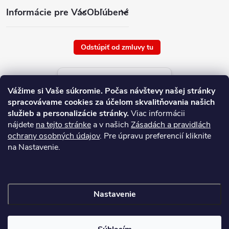
Informácie pre Vás
Obľúbené
Odstúpiť od zmluvy tu
Aktuálne ceny tovaru
Vážime si Vaše súkromie.
Počas návštevy našej stránky
platné od : 7/8/2026
spracovávame cookies za účelom skvalitňovania našich
služieb a personalizácie stránky.
Viac informácii
nájdete
na tejto stránke
a v našich
Zásadách a pravidlách
ochrany osobných údajov
. Pre úpravu preferencií kliknite
na Nastavenie.
Nastavenie
Copyright 2026
NAJ.SK
. Všetky práva vyhradené.