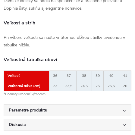
Dámske lodičky sa hodia na spoločenské a pracovné príležitosti.
Doplnia šaty, sukňu aj elegantné nohavice.
Veľkosť a strih
Pri výbere veľkosti sa riaďte vnútornou dĺžkou stielky uvedenou v
tabuľke nižšie.
Veľkostná tabuľka obuvi
Veľkosť
36
37
38
39
40
41
Vnútorná dĺžka (cm)
23
23,5
24,5
25
25,5
26
*Hodnoty uvedené výrobcom.
Parametre produktu
Diskusia