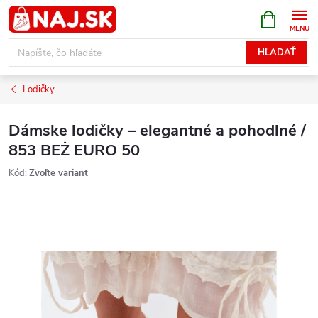
Prejsť
NÁKUPN
KOŠÍK
na
obsah
HĽADAŤ
Lodičky
Dámske lodičky – elegantné a pohodlné /
853 BEŻ EURO 50
Kód:
Zvoľte variant