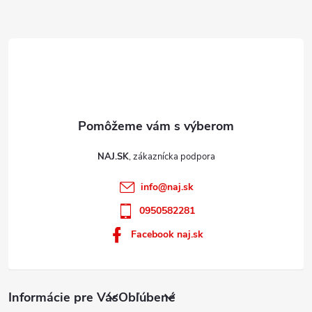
e
NAJ.SK
info
@
naj.sk
0950582281
Facebook naj.sk
Informácie pre Vás
Obľúbené