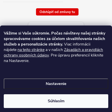
Odstúpiť od zmluvy tu
Aktuálne ceny tovaru
Vážime si Vaše súkromie.
Počas návštevy našej stránky
platné od : 8/8/2026
spracovávame cookies za účelom skvalitňovania našich
služieb a personalizácie stránky.
Viac informácii
nájdete
na tejto stránke
a v našich
Zásadách a pravidlách
ochrany osobných údajov
. Pre úpravu preferencií kliknite
na Nastavenie.
Nastavenie
Copyright 2026
NAJ.SK
. Všetky práva vyhradené.
Súhlasím
Vytvoril Shoptet