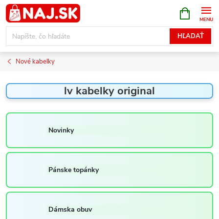
Prejsť
NÁKUPN
KOŠÍK
na
obsah
HĽADAŤ
Nové kabelky
lv kabelky original
Novinky
Pánske topánky
Dámska obuv