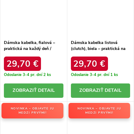
Dámska kabelka, fialová –
Dámska kabelka listová
praktická na každý deň /
(clutch), biela – praktická na
F5017 PARME
každý deň / F5017 BLANC
29,70 €
29,70 €
Odoslanie 3-4 pr. dní
2 ks
Odoslanie 3-4 pr. dní
1 ks
DETAIL
DETAIL
NOVINKA – OBJAVTE JU
NOVINKA – OBJAVTE JU
MEDZI PRVÝMI!
MEDZI PRVÝMI!