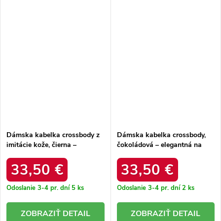
Dámska kabelka crossbody z
Dámska kabelka crossbody,
imitácie kože, čierna –
čokoládová – elegantná na
elegantná na každú príležitosť
každú príležitosť / F9945
/ F9945 NOIR
CHOCOLAT
33,50 €
33,50 €
Odoslanie 3-4 pr. dní
5 ks
Odoslanie 3-4 pr. dní
2 ks
DETAIL
DETAIL