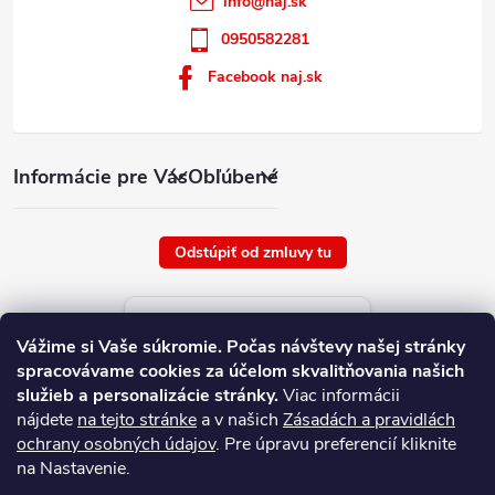
info
@
naj.sk
0950582281
Facebook naj.sk
Informácie pre Vás
Obľúbené
Odstúpiť od zmluvy tu
Aktuálne ceny tovaru
Vážime si Vaše súkromie.
Počas návštevy našej stránky
platné od : 6/8/2026
spracovávame cookies za účelom skvalitňovania našich
služieb a personalizácie stránky.
Viac informácii
nájdete
na tejto stránke
a v našich
Zásadách a pravidlách
ochrany osobných údajov
. Pre úpravu preferencií kliknite
na Nastavenie.