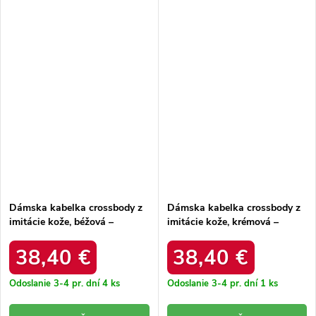
Dámska kabelka crossbody z
Dámska kabelka crossbody z
imitácie kože, béžová –
imitácie kože, krémová –
elegantná na každú príležitosť
elegantná na každú príležitosť
/ F9963 BEIGE
/ F9963 ECRU
38,40 €
38,40 €
Odoslanie 3-4 pr. dní
4 ks
Odoslanie 3-4 pr. dní
1 ks