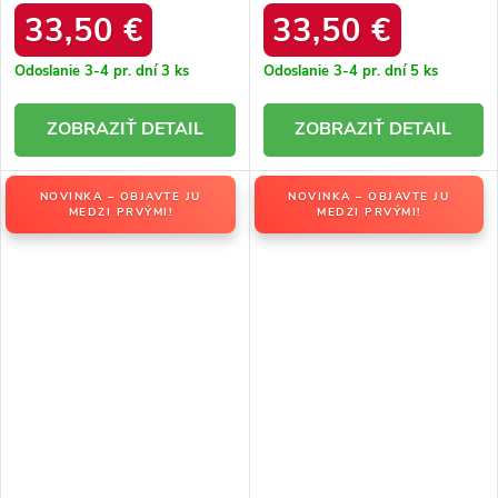
/ F9945 ROSE
/ F9945 BEIGE
33,50 €
33,50 €
Odoslanie 3-4 pr. dní
3 ks
Odoslanie 3-4 pr. dní
5 ks
DETAIL
DETAIL
NOVINKA – OBJAVTE JU
NOVINKA – OBJAVTE JU
MEDZI PRVÝMI!
MEDZI PRVÝMI!