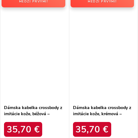
MEDZI PRVÝMI!
MEDZI PRVÝMI!
Dámska kabelka crossbody z
Dámska kabelka crossbody z
imitácie kože, béžová –
imitácie kože, krémová –
elegantná na každú príležitosť
elegantná na každú príležitosť
/ F9948 BEIGE
/ F9948 ECRU
35,70 €
35,70 €