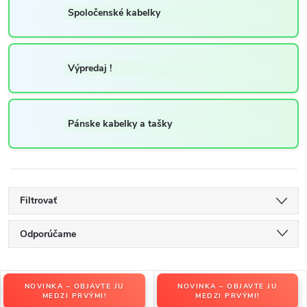
Spoločenské kabelky
Výpredaj !
Pánske kabelky a tašky
Filtrovať
R
Odporúčame
a
Najlacnejšie
d
V
e
NOVINKA – OBJAVTE JU
NOVINKA – OBJAVTE JU
Najdrahšie
ý
MEDZI PRVÝMI!
MEDZI PRVÝMI!
n