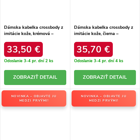
Dámska kabelka crossbody z
Dámska kabelka crossbody z
imitácie kože, krémová –
imitácie kože, čierna –
elegantná na každú príležitosť
elegantná na každú príležitosť
/ F9945 ECRU
/ F9948 NOIR
33,50 €
35,70 €
Odoslanie 3-4 pr. dní
2 ks
Odoslanie 3-4 pr. dní
4 ks
DETAIL
DETAIL
NOVINKA – OBJAVTE JU
NOVINKA – OBJAVTE JU
MEDZI PRVÝMI!
MEDZI PRVÝMI!