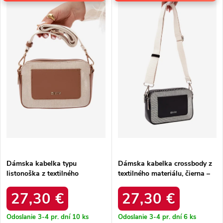
p
Najpredávanejšie
i
i
e
Abecedne
s
p
p
r
r
o
o
d
d
u
u
k
k
t
t
o
o
v
v
Dámska kabelka typu
Dámska kabelka crossbody z
listonoška z textilného
textilného materiálu, čierna –
materiálu, hnedá – priestranná
priestranná na každý deň /
na každý deň / rr574297
rr574296
27,30 €
27,30 €
Odoslanie 3-4 pr. dní
10 ks
Odoslanie 3-4 pr. dní
6 ks