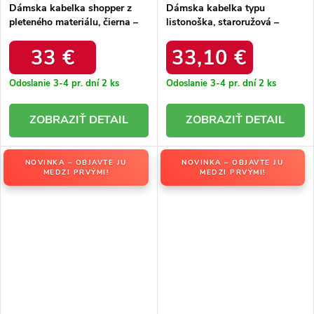
Dámska kabelka shopper z
Dámska kabelka typu
pleteného materiálu, čierna –
listonoška, staroružová –
priestranná na každý deň /
praktická na každý deň /
C1104 NAT/NOIR
C1050 VIEUX ROSE
33 €
33,10 €
Odoslanie 3-4 pr. dní
2 ks
Odoslanie 3-4 pr. dní
2 ks
DETAIL
DETAIL
NOVINKA – OBJAVTE JU
NOVINKA – OBJAVTE JU
MEDZI PRVÝMI!
MEDZI PRVÝMI!