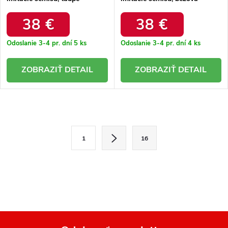
elegantná na každú príležitosť
elegantná na každú príležitosť
/ F7570 TAUPE
/ F7570 BEIGE
38 €
38 €
Odoslanie 3-4 pr. dní
5 ks
Odoslanie 3-4 pr. dní
4 ks
DETAIL
DETAIL
O
v
S
1
16
l
t
r
á
á
d
n
a
k
o
c
v
i
a
e
n