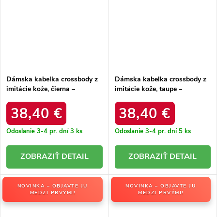
Dámska kabelka crossbody z
Dámska kabelka crossbody z
imitácie kože, čierna –
imitácie kože, taupe –
elegantná na každú príležitosť
elegantná na každú príležitosť
/ F9963 NOIR
/ F9963 TAUPE
38,40 €
38,40 €
Odoslanie 3-4 pr. dní
3 ks
Odoslanie 3-4 pr. dní
5 ks
DETAIL
DETAIL
NOVINKA – OBJAVTE JU
NOVINKA – OBJAVTE JU
MEDZI PRVÝMI!
MEDZI PRVÝMI!