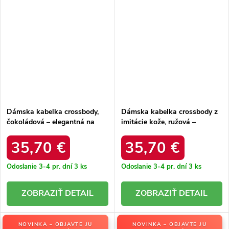
Dámska kabelka crossbody,
Dámska kabelka crossbody z
čokoládová – elegantná na
imitácie kože, ružová –
každú príležitosť / F9948
elegantná na každú príležitosť
CHOCOLAT
/ F9948 ROSE
35,70 €
35,70 €
Odoslanie 3-4 pr. dní
3 ks
Odoslanie 3-4 pr. dní
3 ks
DETAIL
DETAIL
NOVINKA – OBJAVTE JU
NOVINKA – OBJAVTE JU