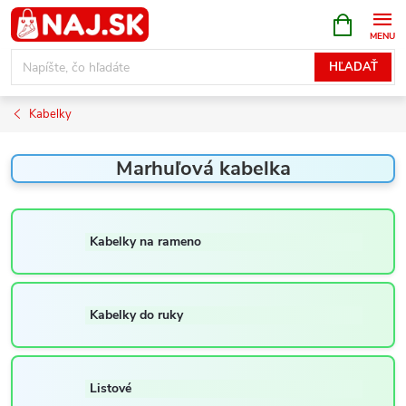
Prejsť
NÁKUPN
KOŠÍK
na
obsah
HĽADAŤ
Kabelky
Marhuľová kabelka
Kabelky na rameno
Kabelky do ruky
Listové