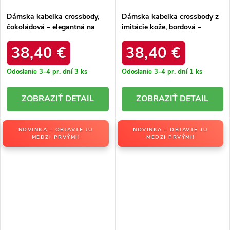
Dámska kabelka crossbody,
Dámska kabelka crossbody z
čokoládová – elegantná na
imitácie kože, bordová –
každú príležitosť / F9963
elegantná na každú príležitosť
CHOCOLAT
/ F9963 BORDEAUX
38,40 €
38,40 €
Odoslanie 3-4 pr. dní
3 ks
Odoslanie 3-4 pr. dní
1 ks
DETAIL
DETAIL
NOVINKA – OBJAVTE JU
NOVINKA – OBJAVTE JU
MEDZI PRVÝMI!
MEDZI PRVÝMI!