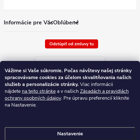
Informácie pre Vás
Obľúbené
Odstúpiť od zmluvy tu
Aktuálne ceny tovaru
Vážime si Vaše súkromie.
Počas návštevy našej stránky
platné od : 8/8/2026
spracovávame cookies za účelom skvalitňovania našich
služieb a personalizácie stránky.
Viac informácii
nájdete
na tejto stránke
a v našich
Zásadách a pravidlách
ochrany osobných údajov
. Pre úpravu preferencií kliknite
na Nastavenie.
Nastavenie