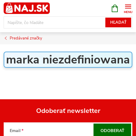
Prejsť
NÁKUPN
KOŠÍK
na
obsah
HĽADAŤ
Predávané značky
marka niezdefiniowana
Odoberať newsletter
Z
á
Email
ODOBERAŤ