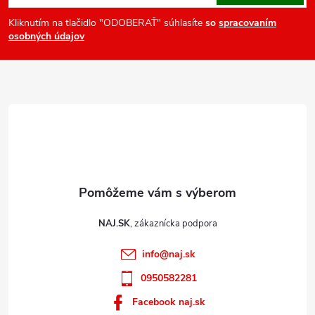
p
ä
Kliknutím na tlačidlo "ODOBERAŤ" súhlasíte
so
spracovaním
osobných údajov
t
i
e
NAJ.SK
info
@
naj.sk
0950582281
Facebook naj.sk