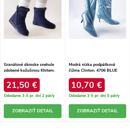
r
o
o
d
d
u
u
k
k
t
t
o
o
v
v
Granátové dámske snehule
Modrá nízka podpätková
zdobené kožušinou Khitem.
čižma Clinton. 4706 BLUE
BL24051 NAVY
21,50 €
10,70 €
Odoslanie 3-5 pr. dní
2 pár/y
Odoslanie 3-5 pr. dní
5 pár/y
DETAIL
DETAIL