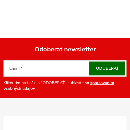
O
v
l
á
d
a
Odoberať newsletter
c
Z
i
á
e
Email
ODOBERAŤ
p
p
r
ä
Kliknutím na tlačidlo "ODOBERAŤ" súhlasíte
so
spracovaním
osobných údajov
v
t
k
i
y
e
v
ý
p