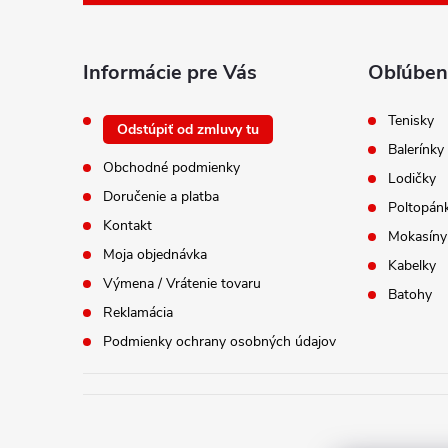
ä
t
i
Informácie pre Vás
Obľúben
e
Tenisky
Odstúpiť od zmluvy tu
Balerínky
Obchodné podmienky
Lodičky
Doručenie a platba
Poltopán
Kontakt
Mokasíny
Moja objednávka
Kabelky
Výmena / Vrátenie tovaru
Batohy
Reklamácia
Podmienky ochrany osobných údajov