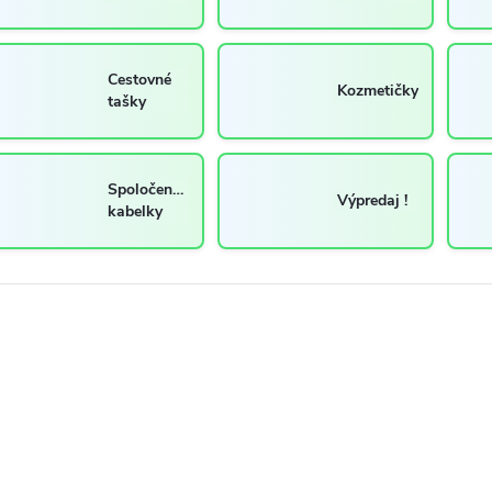
Cestovné
Kozmetičky
tašky
Spoločenské
Výpredaj !
kabelky