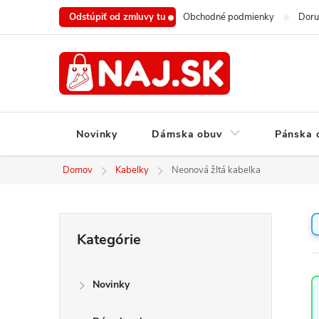
Prejsť
Odstúpiť od zmluvy tu
Obchodné podmienky
Doru
na
obsah
Novinky
Dámska obuv
Pánska 
Domov
Kabelky
Neonová žltá kabelka
B
Preskočiť
Kategórie
o
kategórie
č
n
Novinky
ý
p