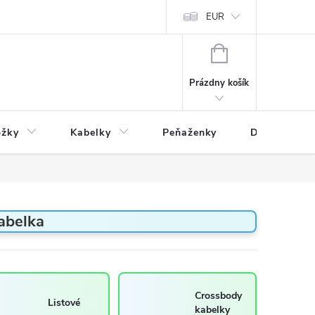
varu
Reklamácia
Podmienky ochrany osobných údajov
EUR
NÁKUPNÝ
KOŠÍK
Prázdny košík
ožky
Kabelky
Peňaženky
Drogéria
abelka
Crossbody
Listové
kabelky