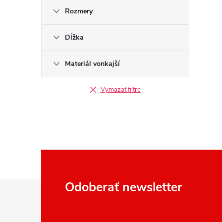
Rozmery
Dĺžka
Materiál vonkajší
Vymazať filtre
Z
Odoberať newsletter
á
p