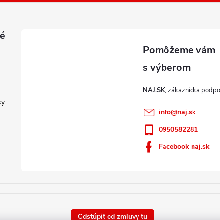
é
NAJ.SK
ky
info
@
naj.sk
0950582281
Facebook naj.sk
Odstúpiť od zmluvy tu