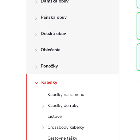
Dámska obuv
a
n
Pánska obuv
e
l
Detská obuv
Oblečenie
Ponožky
Kabelky
Kabelky na rameno
Kabelky do ruky
Listové
Crossbody kabelky
Cestovné tašky