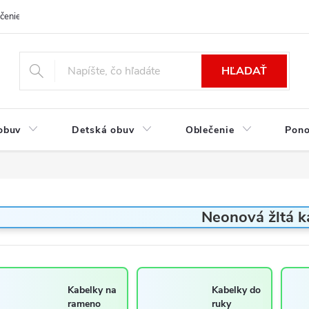
čenie a platba
Kontakt
Moja objednávka
Výmena / Vrátenie to
HĽADAŤ
obuv
Detská obuv
Oblečenie
Pon
Neonová žltá k
Kabelky na
Kabelky do
rameno
ruky