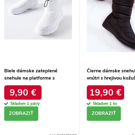
d
Biele dámske zateplené
Čierne dámske snehu
snehule na platforme s
vnútri s hrejivou kožu
okrúhlou špičkou Inna
zateplené kód 22SN
9,90 €
19,90 €
TX5002 WHITE
BLACK
Skladom
1 pár/y
Skladom
1 ks
DETAIL
DETAIL