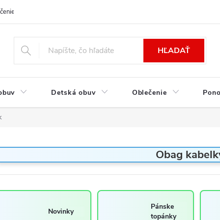
čenie a platba
Kontakt
Moja objednávka
Výmena / Vrátenie to
HĽADAŤ
obuv
Detská obuv
Oblečenie
Pon
k
Obag kabelk
Pánske
Novinky
topánky