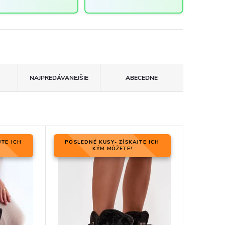
NAJPREDÁVANEJŠIE
ABECEDNE
JTE ICH
POSLEDNÉ KUSY- ZÍSKAJTE ICH
KÝM MÔŽETE!