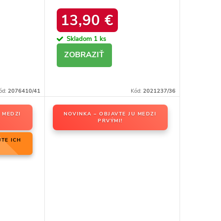
ACK
kód produktu 20213-4A
13,90 €
BLACK
Skladom
1 ks
DETAIL
ód:
2076410/41
Kód:
2021237/36
 MEDZI
NOVINKA – OBJAVTE JU MEDZI
PRVÝMI!
JTE ICH