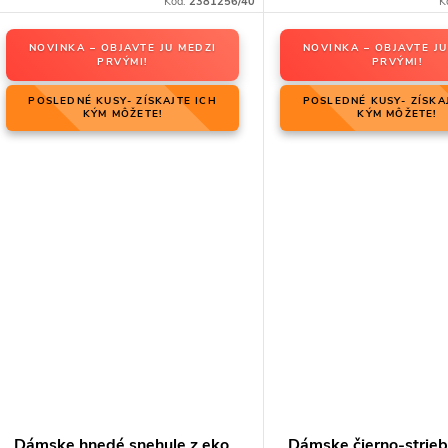
Kód:
2381256/40
K
NOVINKA – OBJAVTE JU MEDZI
NOVINKA – OBJAVTE JU
PRVÝMI!
PRVÝMI!
POSLEDNÉ KUSY- ZÍSKAJTE ICH
POSLEDNÉ KUSY- ZÍSKA
KÝM MÔŽETE!
KÝM MÔŽETE!
Dámske hnedé snehule z eko
Dámske čierno-strie