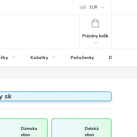
varu
Reklamácia
Podmienky ochrany osobných údajov
EUR
NÁKUPNÝ
KOŠÍK
Prázdny košík
ožky
Kabelky
Peňaženky
Drogéria
y sk
Dámska
Detská
obuv
obuv