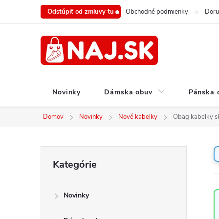
Prejsť
Odstúpiť od zmluvy tu
Obchodné podmienky
Doru
na
obsah
Novinky
Dámska obuv
Pánska 
Domov
Novinky
Nové kabelky
Obag kabelky s
B
Preskočiť
Kategórie
o
kategórie
č
n
Novinky
ý
p