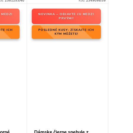
ód:
2381253/40
Kód:
2349098/39
 MEDZI
NOVINKA – OBJAVTE JU MEDZI
PRVÝMI!
JTE ICH
POSLEDNÉ KUSY- ZÍSKAJTE ICH
KÝM MÔŽETE!
borné
Dámske čierne snehule z