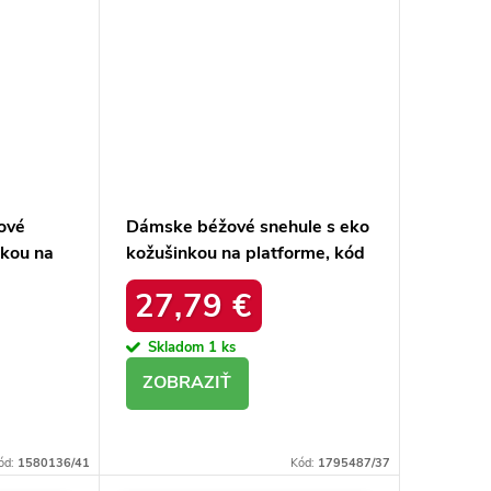
ové
Dámske béžové snehule s eko
nkou na
kožušinkou na platforme, kód
20213-
produktu MM274380 BEŻ
27,79 €
Skladom
1 ks
DETAIL
ód:
1580136/41
Kód:
1795487/37