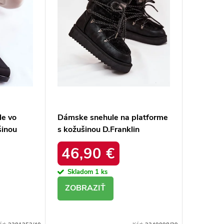
le vo
Dámske snehule na platforme
šinou
s kožušinou D.Franklin
26-5028
DFSH37005 Čierne
46,90 €
Skladom
1 ks
DETAIL