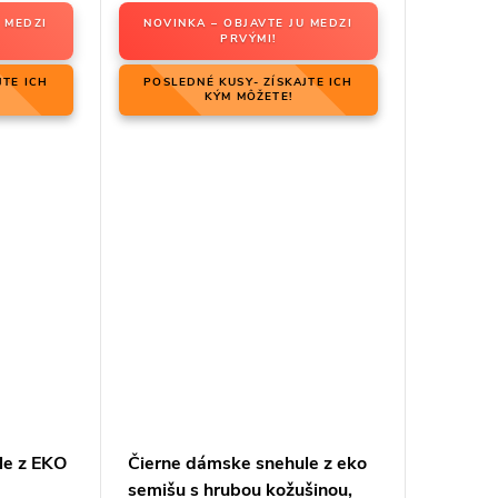
 MEDZI
NOVINKA – OBJAVTE JU MEDZI
PRVÝMI!
JTE ICH
POSLEDNÉ KUSY- ZÍSKAJTE ICH
KÝM MÔŽETE!
le z EKO
Čierne dámske snehule z eko
semišu s hrubou kožušinou,