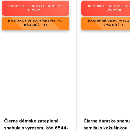
NOVINKA – OBJAVTE JU MEDZI
NOVINKA – OBJAVTE JU
PRVÝMI!
PRVÝMI!
POSLEDNÉ KUSY- ZÍSKAJTE ICH
POSLEDNÉ KUSY- ZÍSKA
KÝM MÔŽETE!
KÝM MÔŽETE!
Čierne dámske zateplené
Čierne dámske snehu
snehule s výrezom, kód 6544-
semišu s kožušinkou,