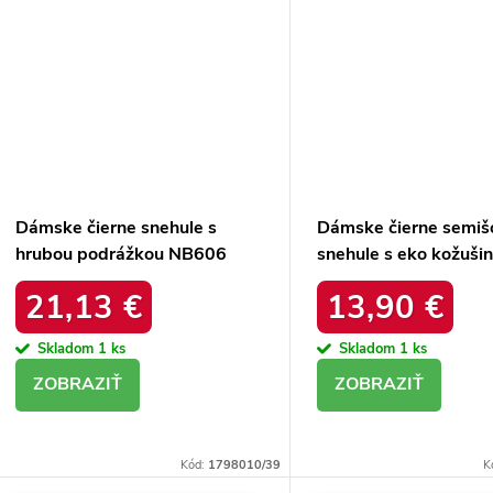
Dámske čierne snehule s
Dámske čierne semiš
hrubou podrážkou NB606
snehule s eko kožuši
BLACK
zimu, kód produktu 
21,13 €
13,90 €
4A BLACK
Skladom
1 ks
Skladom
1 ks
DETAIL
DETAIL
Kód:
1798010/39
K