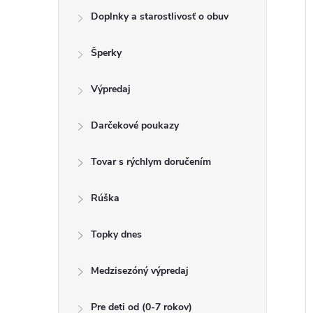
o
k
Doplnky a starostlivosť o obuv
t
u
o
Šperky
k
v
t
Výpredaj
o
v
Darčekové poukazy
Tovar s rýchlym doručením
Rúška
Topky dnes
Medzisezóný výpredaj
Pre deti od (0-7 rokov)