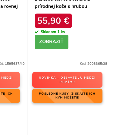
a rovnej
prírodnej kože s hrubou
ktu 23-
podrážkou a zateplením, kód
55,90 €
produktu OO274A206
Skladom
1 ks
DETAIL
ód:
1595637/40
Kód:
2003365/38
 MEDZI
NOVINKA – OBJAVTE JU MEDZI
PRVÝMI!
JTE ICH
POSLEDNÉ KUSY- ZÍSKAJTE ICH
KÝM MÔŽETE!