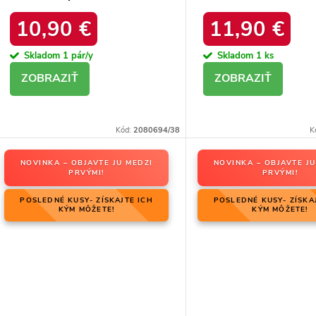
21
platforma, M563 BL
10,90 €
11,90 €
Skladom
1 pár/y
Skladom
1 ks
DETAIL
DETAIL
Kód:
2080694/38
K
NOVINKA – OBJAVTE JU MEDZI
NOVINKA – OBJAVTE JU
PRVÝMI!
PRVÝMI!
POSLEDNÉ KUSY- ZÍSKAJTE ICH
POSLEDNÉ KUSY- ZÍSKA
KÝM MÔŽETE!
KÝM MÔŽETE!