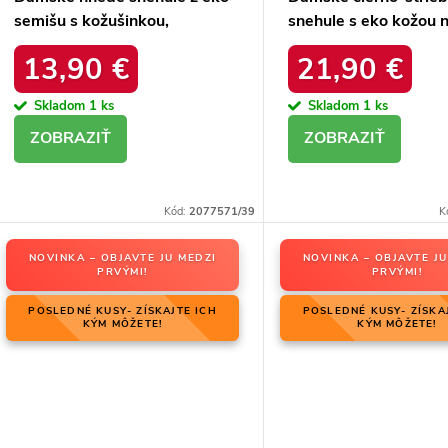
semišu s kožušinkou,
snehule s eko kožou n
platforma – 20219-4K
podrážke, kód produ
13,90 €
21,90 €
LEOPARD
34586 SREBRNY
Skladom
1 ks
Skladom
1 ks
DETAIL
DETAIL
Kód:
2077571/39
K
NOVINKA – OBJAVTE JU MEDZI
NOVINKA – OBJAVTE JU
PRVÝMI!
PRVÝMI!
POSLEDNÉ KUSY- ZÍSKAJTE ICH
POSLEDNÉ KUSY- ZÍSKA
KÝM MÔŽETE!
KÝM MÔŽETE!