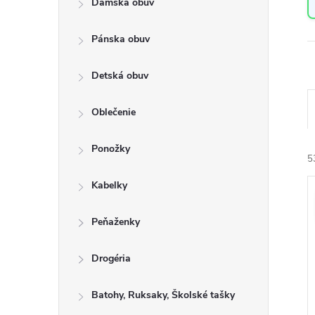
Dámska obuv
a
n
Pánska obuv
e
l
Detská obuv
Oblečenie
a
Ponožky
e
5
n
Kabelky
i
ý
e
Peňaženky
i
r
s
Drogéria
o
Batohy, Ruksaky, Školské tašky
r
u