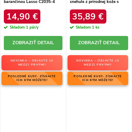
barančinou Lasso C2035-4
snehule z prírodnej kože s
KHAKI
hrubou kožušinou, kód
produktu W5821 COFFEE
14,90 €
35,89 €
Skladom
1 pár/y
Skladom
1 ks
DETAIL
DETAIL
NOVINKA – OBJAVTE JU
NOVINKA – OBJAVTE JU
MEDZI PRVÝMI!
MEDZI PRVÝMI!
POSLEDNÉ KUSY- ZÍSKAJTE
POSLEDNÉ KUSY- ZÍSKAJTE
ICH KÝM MÔŽETE!
ICH KÝM MÔŽETE!