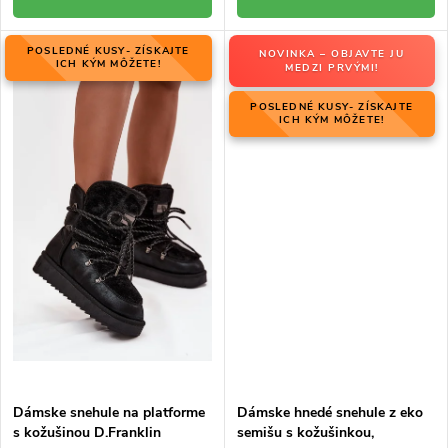
POSLEDNÉ KUSY- ZÍSKAJTE
NOVINKA – OBJAVTE JU
ICH KÝM MÔŽETE!
MEDZI PRVÝMI!
POSLEDNÉ KUSY- ZÍSKAJTE
ICH KÝM MÔŽETE!
Dámske snehule na platforme
Dámske hnedé snehule z eko
s kožušinou D.Franklin
semišu s kožušinkou,