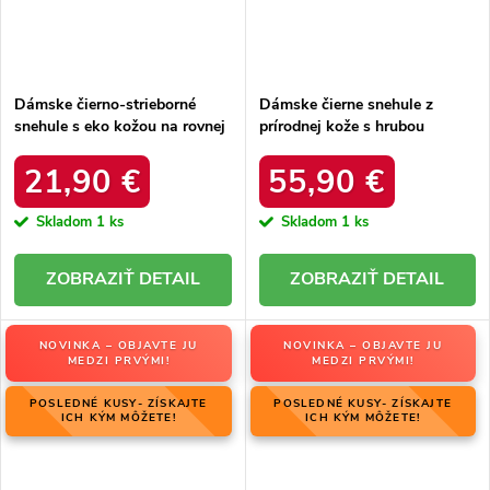
Dámske čierno-strieborné
Dámske čierne snehule z
snehule s eko kožou na rovnej
prírodnej kože s hrubou
podrážke, kód produktu 23-
podrážkou a zateplením, kód
34586 SREBRNY
produktu OO274A206
21,90 €
55,90 €
Skladom
1 ks
Skladom
1 ks
DETAIL
DETAIL
NOVINKA – OBJAVTE JU
NOVINKA – OBJAVTE JU
MEDZI PRVÝMI!
MEDZI PRVÝMI!
POSLEDNÉ KUSY- ZÍSKAJTE
POSLEDNÉ KUSY- ZÍSKAJTE
ICH KÝM MÔŽETE!
ICH KÝM MÔŽETE!