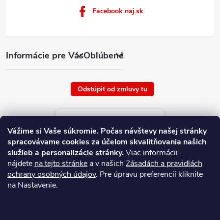
Facebook naj.sk
Informácie pre Vás
Obľúbené
Odstúpiť od zmluvy tu
Aktuálne ceny tovaru
Vážime si Vaše súkromie.
Počas návštevy našej stránky
platné od : 8/8/2026
spracovávame cookies za účelom skvalitňovania našich
služieb a personalizácie stránky.
Viac informácii
nájdete
na tejto stránke
a v našich
Zásadách a pravidlách
ochrany osobných údajov
. Pre úpravu preferencií kliknite
na Nastavenie.