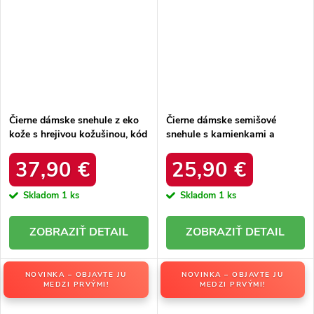
Čierne dámske snehule z eko
Čierne dámske semišové
kože s hrejivou kožušinou, kód
snehule s kamienkami a
produktu DFSH370011
kožušinkou, kód produktu
BLACK
W8009 BLACK
37,90 €
25,90 €
Skladom
1 ks
Skladom
1 ks
DETAIL
DETAIL
NOVINKA – OBJAVTE JU
NOVINKA – OBJAVTE JU
MEDZI PRVÝMI!
MEDZI PRVÝMI!