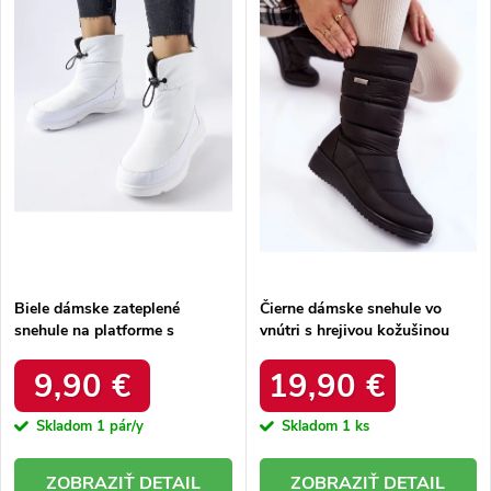
e
Abecedne
s
p
p
r
r
o
o
d
d
u
u
k
k
t
t
o
o
v
v
Biele dámske zateplené
Čierne dámske snehule vo
snehule na platforme s
vnútri s hrejivou kožušinou
okrúhlou špičkou Inna TX5002
zateplené kód 22SN26-5028
WHITE
BLACK
9,90 €
19,90 €
Skladom
1 pár/y
Skladom
1 ks
DETAIL
DETAIL