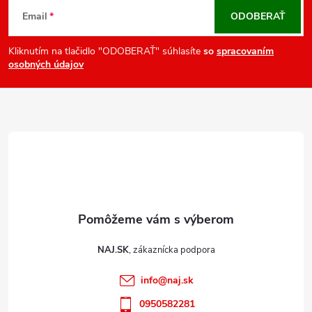
v
á
Email
ODOBERAŤ
k
p
y
ä
Kliknutím na tlačidlo "ODOBERAŤ" súhlasíte
so
spracovaním
v
osobných údajov
t
ý
i
p
e
i
s
u
NAJ.SK
info
@
naj.sk
0950582281