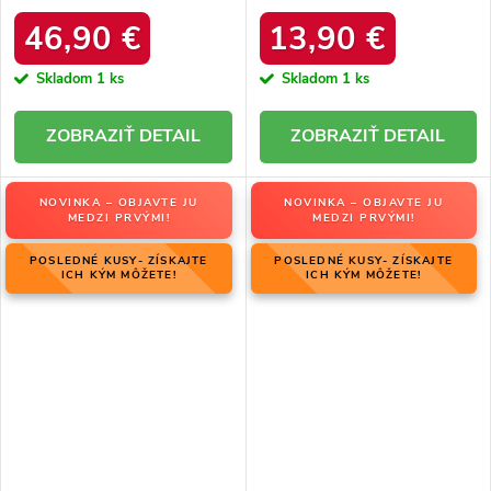
DFSH37005 Čierne
platforma – 20219-4K
LEOPARD
46,90 €
13,90 €
Skladom
1 ks
Skladom
1 ks
DETAIL
DETAIL
NOVINKA – OBJAVTE JU
NOVINKA – OBJAVTE JU
MEDZI PRVÝMI!
MEDZI PRVÝMI!
POSLEDNÉ KUSY- ZÍSKAJTE
POSLEDNÉ KUSY- ZÍSKAJTE
ICH KÝM MÔŽETE!
ICH KÝM MÔŽETE!