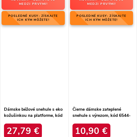
MEDZI PRVÝMI!
MEDZI PRVÝMI!
POSLEDNÉ KUSY- ZÍSKAJTE
POSLEDNÉ KUSY- ZÍSKAJTE
ICH KÝM MÔŽETE!
ICH KÝM MÔŽETE!
Dámske béžové snehule s eko
Čierne dámske zateplené
kožušinkou na platforme, kód
snehule s výrezom, kód 6544-
produktu MM274380 BEŻ
21
27,79 €
10,90 €