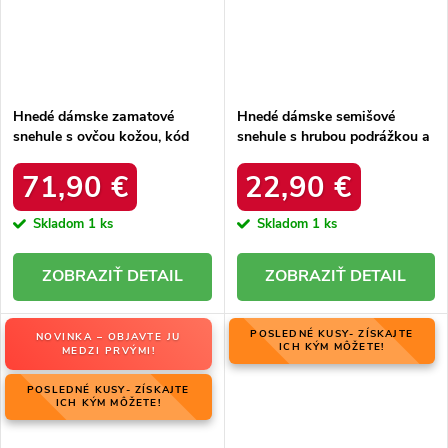
Hnedé dámske zamatové
Hnedé dámske semišové
snehule s ovčou kožou, kód
snehule s hrubou podrážkou a
06769-02/00-4 ZIEMIA
zateplením z ovčej kože, kód
produktu OO274A098
71,90 €
22,90 €
Skladom
1 ks
Skladom
1 ks
DETAIL
DETAIL
POSLEDNÉ KUSY- ZÍSKAJTE
NOVINKA – OBJAVTE JU
ICH KÝM MÔŽETE!
MEDZI PRVÝMI!
POSLEDNÉ KUSY- ZÍSKAJTE
ICH KÝM MÔŽETE!