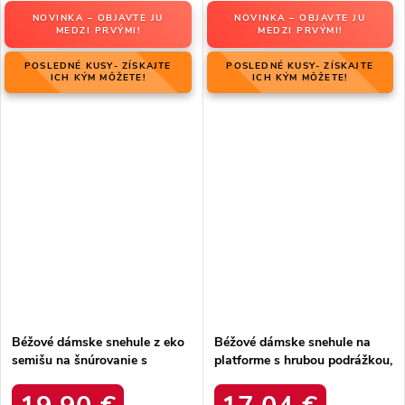
NOVINKA – OBJAVTE JU
NOVINKA – OBJAVTE JU
MEDZI PRVÝMI!
MEDZI PRVÝMI!
POSLEDNÉ KUSY- ZÍSKAJTE
POSLEDNÉ KUSY- ZÍSKAJTE
ICH KÝM MÔŽETE!
ICH KÝM MÔŽETE!
Béžové dámske snehule z eko
Béžové dámske snehule na
semišu na šnúrovanie s
platforme s hrubou podrážkou,
hrubšou podrážkou, kód
zateplené, kód produktu 85-
produktu C3016 BEIGE
925 KHAKI