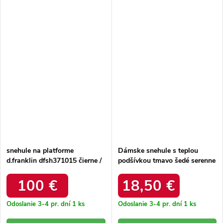
snehule na platforme
Dámske snehule s teplou
d.franklin dfsh371015 čierne /
podšívkou tmavo šedé serenne
DFSH371015 BLACK
/ Y145 KHAKI
100 €
18,50 €
Odoslanie 3-4 pr. dní
1 ks
Odoslanie 3-4 pr. dní
1 ks