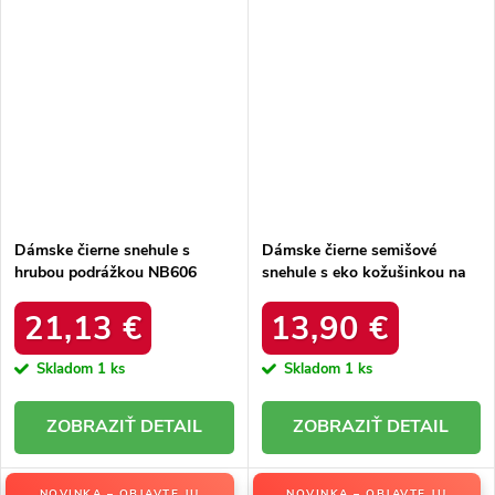
Dámske čierne snehule s
Dámske čierne semišové
hrubou podrážkou NB606
snehule s eko kožušinkou na
BLACK
zimu, kód produktu 20213-4A
BLACK
21,13 €
13,90 €
Skladom
1 ks
Skladom
1 ks
DETAIL
DETAIL
NOVINKA – OBJAVTE JU
NOVINKA – OBJAVTE JU