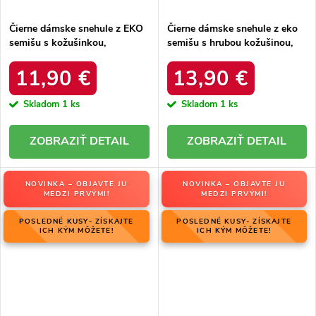
Čierne dámske snehule z EKO
Čierne dámske snehule z eko
semišu s kožušinkou,
semišu s hrubou kožušinou,
platforma, M563 BLACK
kód produktu 20213-4A
BLACK
11,90 €
13,90 €
Skladom
1 ks
Skladom
1 ks
DETAIL
DETAIL
NOVINKA – OBJAVTE JU
NOVINKA – OBJAVTE JU
MEDZI PRVÝMI!
MEDZI PRVÝMI!
POSLEDNÉ KUSY- ZÍSKAJTE
POSLEDNÉ KUSY- ZÍSKAJTE
ICH KÝM MÔŽETE!
ICH KÝM MÔŽETE!