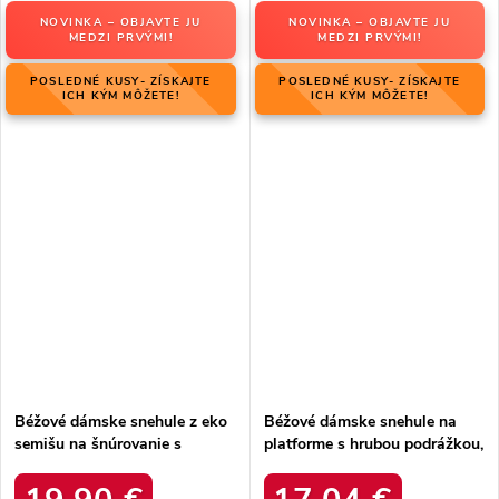
NOVINKA – OBJAVTE JU
NOVINKA – OBJAVTE JU
MEDZI PRVÝMI!
MEDZI PRVÝMI!
POSLEDNÉ KUSY- ZÍSKAJTE
POSLEDNÉ KUSY- ZÍSKAJTE
ICH KÝM MÔŽETE!
ICH KÝM MÔŽETE!
Béžové dámske snehule z eko
Béžové dámske snehule na
semišu na šnúrovanie s
platforme s hrubou podrážkou,
hrubšou podrážkou, kód
zateplené, kód produktu 85-
produktu C3016 BEIGE
925 KHAKI