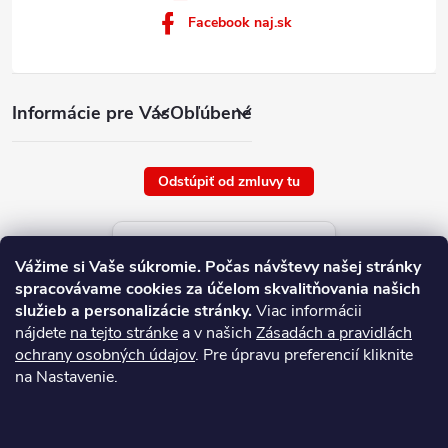
Facebook naj.sk
Informácie pre Vás
Obľúbené
Odstúpiť od zmluvy tu
Aktuálne ceny tovaru
Vážime si Vaše súkromie.
Počas návštevy našej stránky
platné od : 7/8/2026
spracovávame cookies za účelom skvalitňovania našich
služieb a personalizácie stránky.
Viac informácii
nájdete
na tejto stránke
a v našich
Zásadách a pravidlách
ochrany osobných údajov
. Pre úpravu preferencií kliknite
na Nastavenie.