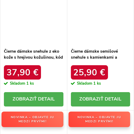
Čierne dámske snehule z eko
Čierne dámske semišové
kože s hrejivou kožušinou, kód
snehule s kamienkami a
produktu DFSH370011
kožušinkou, kód produktu
BLACK
W8009 BLACK
37,90 €
25,90 €
Skladom
1 ks
Skladom
1 ks
DETAIL
DETAIL
NOVINKA – OBJAVTE JU
NOVINKA – OBJAVTE JU
MEDZI PRVÝMI!
MEDZI PRVÝMI!