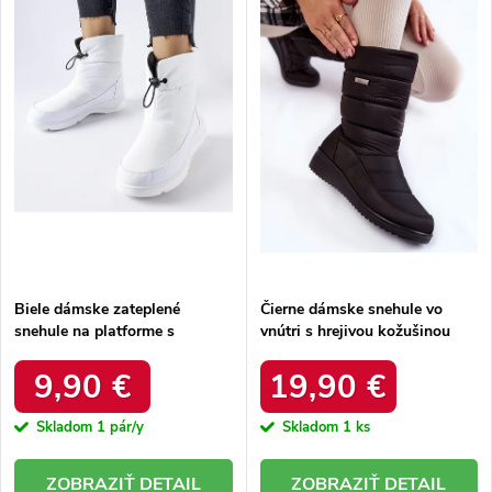
e
Abecedne
s
p
p
r
r
o
o
d
d
u
u
k
k
t
t
o
o
v
v
Biele dámske zateplené
Čierne dámske snehule vo
snehule na platforme s
vnútri s hrejivou kožušinou
okrúhlou špičkou Inna TX5002
zateplené kód 22SN26-5028
WHITE
BLACK
9,90 €
19,90 €
Skladom
1 pár/y
Skladom
1 ks
DETAIL
DETAIL