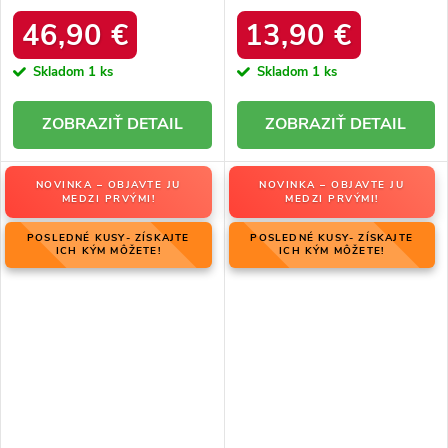
DFSH37005 Čierne
platforma – 20219-4K
LEOPARD
46,90 €
13,90 €
Skladom
1 ks
Skladom
1 ks
DETAIL
DETAIL
NOVINKA – OBJAVTE JU
NOVINKA – OBJAVTE JU
MEDZI PRVÝMI!
MEDZI PRVÝMI!
POSLEDNÉ KUSY- ZÍSKAJTE
POSLEDNÉ KUSY- ZÍSKAJTE
ICH KÝM MÔŽETE!
ICH KÝM MÔŽETE!