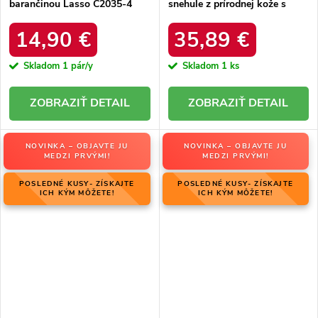
barančinou Lasso C2035-4
snehule z prírodnej kože s
KHAKI
hrubou kožušinou, kód
produktu W5821 COFFEE
14,90 €
35,89 €
Skladom
1 pár/y
Skladom
1 ks
DETAIL
DETAIL
NOVINKA – OBJAVTE JU
NOVINKA – OBJAVTE JU
MEDZI PRVÝMI!
MEDZI PRVÝMI!
POSLEDNÉ KUSY- ZÍSKAJTE
POSLEDNÉ KUSY- ZÍSKAJTE
ICH KÝM MÔŽETE!
ICH KÝM MÔŽETE!