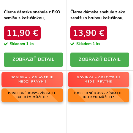
Čierne dámske snehule z EKO
Čierne dámske snehule z eko
semišu s kožušinkou,
semišu s hrubou kožušinou,
platforma, M563 BLACK
kód produktu 20213-4A
BLACK
11,90 €
13,90 €
Skladom
1 ks
Skladom
1 ks
DETAIL
DETAIL
NOVINKA – OBJAVTE JU
NOVINKA – OBJAVTE JU
MEDZI PRVÝMI!
MEDZI PRVÝMI!
POSLEDNÉ KUSY- ZÍSKAJTE
POSLEDNÉ KUSY- ZÍSKAJTE
ICH KÝM MÔŽETE!
ICH KÝM MÔŽETE!