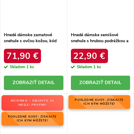
Hnedé dámske zamatové
Hnedé dámske semišové
snehule s ovčou kožou, kód
snehule s hrubou podrážkou a
06769-02/00-4 ZIEMIA
zateplením z ovčej kože, kód
produktu OO274A098
71,90 €
22,90 €
Skladom
1 ks
Skladom
1 ks
DETAIL
DETAIL
POSLEDNÉ KUSY- ZÍSKAJTE
NOVINKA – OBJAVTE JU
ICH KÝM MÔŽETE!
MEDZI PRVÝMI!
POSLEDNÉ KUSY- ZÍSKAJTE
ICH KÝM MÔŽETE!