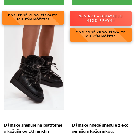
POSLEDNÉ KUSY- ZÍSKAJTE
NOVINKA – OBJAVTE JU
ICH KÝM MÔŽETE!
MEDZI PRVÝMI!
POSLEDNÉ KUSY- ZÍSKAJTE
ICH KÝM MÔŽETE!
Dámske snehule na platforme
Dámske hnedé snehule z eko
s kožušinou D.Franklin
semišu s kožušinkou,