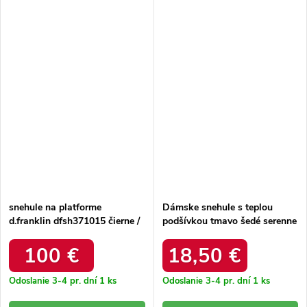
snehule na platforme
Dámske snehule s teplou
d.franklin dfsh371015 čierne /
podšívkou tmavo šedé serenne
DFSH371015 BLACK
/ Y145 KHAKI
100 €
18,50 €
Odoslanie 3-4 pr. dní
1 ks
Odoslanie 3-4 pr. dní
1 ks