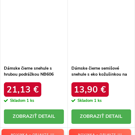
Dámske čierne snehule s
Dámske čierne semišové
hrubou podrážkou NB606
snehule s eko kožušinkou na
BLACK
zimu, kód produktu 20213-4A
BLACK
21,13 €
13,90 €
Skladom
1 ks
Skladom
1 ks
DETAIL
DETAIL
NOVINKA – OBJAVTE JU
NOVINKA – OBJAVTE JU