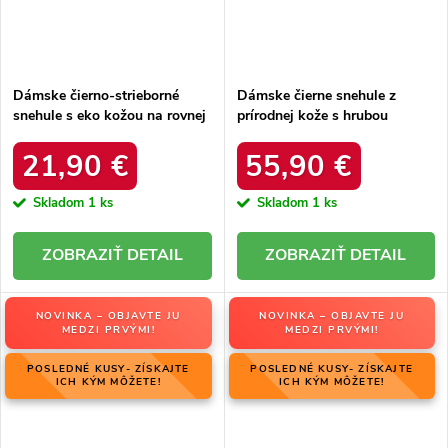
Dámske čierno-strieborné
Dámske čierne snehule z
snehule s eko kožou na rovnej
prírodnej kože s hrubou
podrážke, kód produktu 23-
podrážkou a zateplením, kód
34586 SREBRNY
produktu OO274A206
21,90 €
55,90 €
Skladom
1 ks
Skladom
1 ks
DETAIL
DETAIL
NOVINKA – OBJAVTE JU
NOVINKA – OBJAVTE JU
MEDZI PRVÝMI!
MEDZI PRVÝMI!
POSLEDNÉ KUSY- ZÍSKAJTE
POSLEDNÉ KUSY- ZÍSKAJTE
ICH KÝM MÔŽETE!
ICH KÝM MÔŽETE!