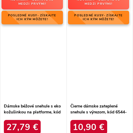
MEDZI PRVÝMI!
MEDZI PRVÝMI!
POSLEDNÉ KUSY- ZÍSKAJTE
POSLEDNÉ KUSY- ZÍSKAJTE
ICH KÝM MÔŽETE!
ICH KÝM MÔŽETE!
Dámske béžové snehule s eko
Čierne dámske zateplené
kožušinkou na platforme, kód
snehule s výrezom, kód 6544-
produktu MM274380 BEŻ
21
27,79 €
10,90 €