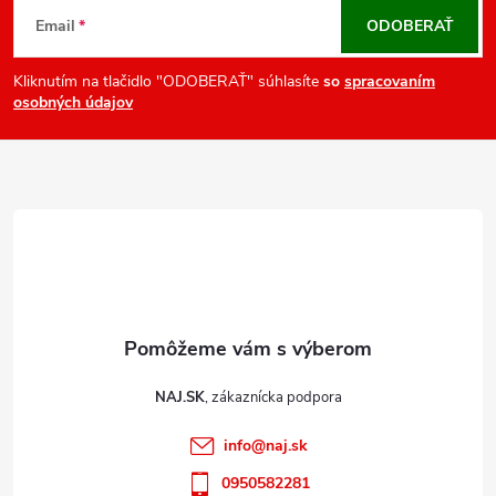
v
á
Email
ODOBERAŤ
k
p
y
ä
Kliknutím na tlačidlo "ODOBERAŤ" súhlasíte
so
spracovaním
v
osobných údajov
t
ý
i
p
e
i
s
u
NAJ.SK
info
@
naj.sk
0950582281