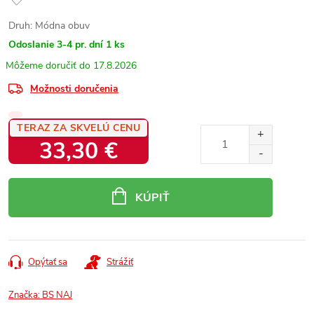
Druh: Módna obuv
Odoslanie 3-4 pr. dní
1 ks
17.8.2026
Možnosti doručenia
TERAZ ZA SKVELÚ CENU
33,30 €
Jednotková
cena:
KÚPIŤ
Opýtať sa
Strážiť
Značka:
BS NAJ