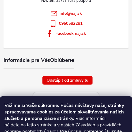
NAJ.SK
info
@
naj.sk
0950582281
Facebook naj.sk
Informácie pre Vás
Obľúbené
Odstúpiť od zmluvy tu
Aktuálne ceny tovaru
Vážime si Vaše súkromie.
Počas návštevy našej stránky
platné od : 8/8/2026
spracovávame cookies za účelom skvalitňovania našich
služieb a personalizácie stránky.
Viac informácii
nájdete
na tejto stránke
a v našich
Zásadách a pravidlách
ochrany osobných údajov
. Pre úpravu preferencií kliknite