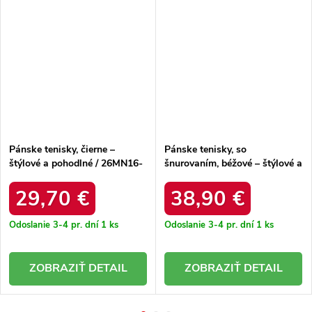
Pánske tenisky, čierne –
Pánske tenisky, so
štýlové a pohodlné / 26MN16-
šnurovaním, béžové – štýlové a
9742 BLACK
pohodlné / 102421 BEŻOWY
29,70 €
38,90 €
Odoslanie 3-4 pr. dní
1 ks
Odoslanie 3-4 pr. dní
1 ks
DETAIL
DETAIL