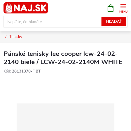
Prejsť
NÁKUPN
KOŠÍK
na
obsah
HĽADAŤ
Tenisky
Pánské tenisky lee cooper lcw-24-02-
2140 biele / LCW-24-02-2140M WHITE
Kód:
28131370-F BT