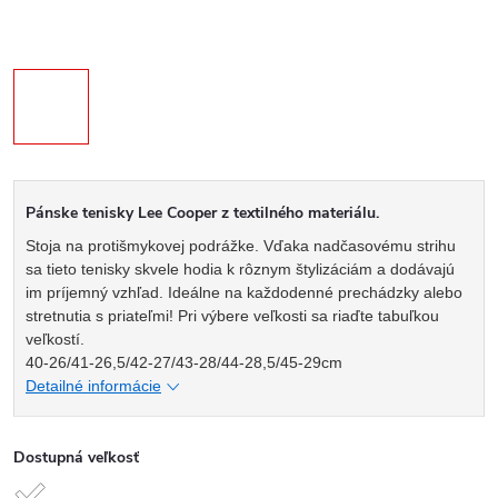
Pánske tenisky Lee Cooper z textilného materiálu.
Stoja na protišmykovej podrážke. Vďaka nadčasovému strihu
sa tieto tenisky skvele hodia k rôznym štylizáciám a dodávajú
im príjemný vzhľad. Ideálne na každodenné prechádzky alebo
stretnutia s priateľmi! Pri výbere veľkosti sa riaďte tabuľkou
veľkostí.
40-26/41-26,5/42-27/43-28/44-28,5/45-29cm
Detailné informácie
Dostupná veľkosť