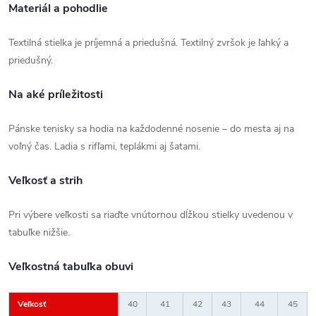
Materiál a pohodlie
Textilná stielka je príjemná a priedušná. Textilný zvršok je ľahký a
priedušný.
Na aké príležitosti
Pánske tenisky sa hodia na každodenné nosenie – do mesta aj na
voľný čas. Ladia s rifľami, teplákmi aj šatami.
Veľkosť a strih
Pri výbere veľkosti sa riaďte vnútornou dĺžkou stielky uvedenou v
tabuľke nižšie.
Veľkostná tabuľka obuvi
Veľkosť
40
41
42
43
44
45