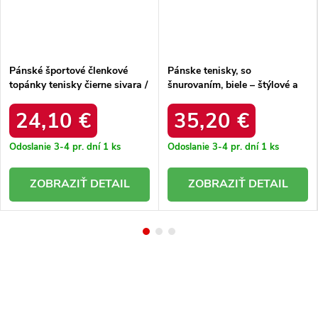
Pánské športové členkové
Pánske tenisky, so
topánky tenisky čierne sivara /
šnurovaním, biele – štýlové a
25MN30-9097 BLK/WHT
pohodlné / tt174083
24,10 €
35,20 €
Odoslanie 3-4 pr. dní
1 ks
Odoslanie 3-4 pr. dní
1 ks
DETAIL
DETAIL