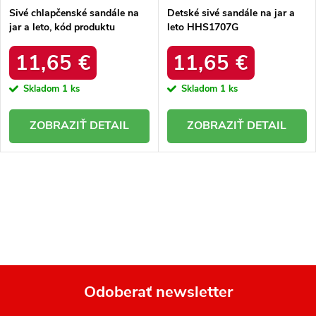
Sivé chlapčenské sandále na
Detské sivé sandále na jar a
jar a leto, kód produktu
leto HHS1707G
BIF5267G
11,65 €
11,65 €
Skladom
1 ks
Skladom
1 ks
DETAIL
DETAIL
O
v
l
á
d
a
Odoberať newsletter
c