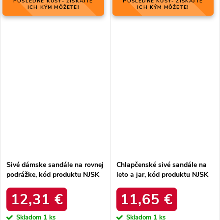
POSLEDNÉ KUSY- ZÍSKAJTE
POSLEDNÉ KUSY- ZÍSKAJTE
ICH KÝM MÔŽETE!
ICH KÝM MÔŽETE!
Sivé dámske sandále na rovnej
Chlapčenské sivé sandále na
podrážke, kód produktu NJSK
leto a jar, kód produktu NJSK
DS803/19S
BIF5267G
12,31 €
11,65 €
Skladom
1 ks
Skladom
1 ks