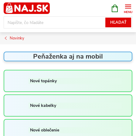
Prejsť
NÁKUPN
KOŠÍK
na
obsah
HĽADAŤ
Novinky
Peňaženka aj na mobil
Nové topánky
Nové kabelky
Nové oblečenie