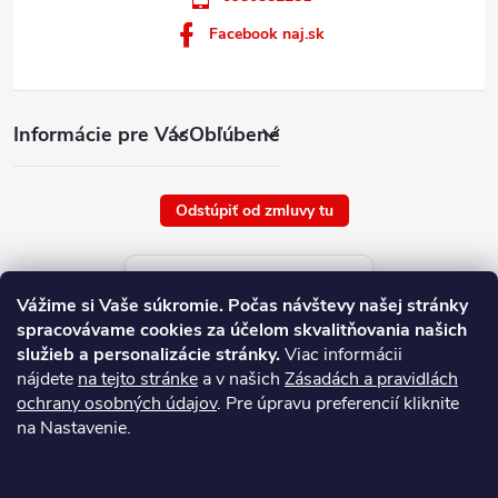
Facebook naj.sk
Informácie pre Vás
Obľúbené
Odstúpiť od zmluvy tu
Aktuálne ceny tovaru
Vážime si Vaše súkromie.
Počas návštevy našej stránky
platné od : 8/8/2026
spracovávame cookies za účelom skvalitňovania našich
služieb a personalizácie stránky.
Viac informácii
nájdete
na tejto stránke
a v našich
Zásadách a pravidlách
ochrany osobných údajov
. Pre úpravu preferencií kliknite
na Nastavenie.