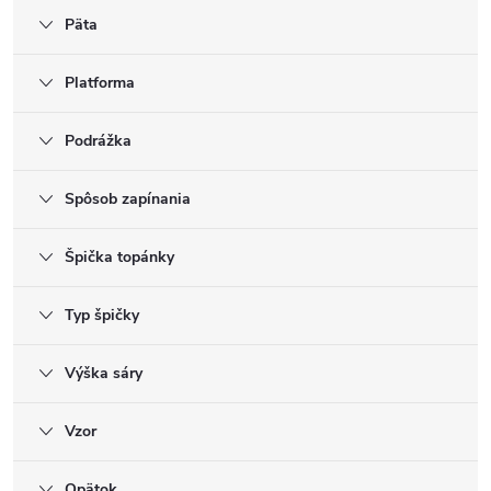
Päta
Platforma
Podrážka
Spôsob zapínania
Špička topánky
Typ špičky
Výška sáry
Vzor
Opätok