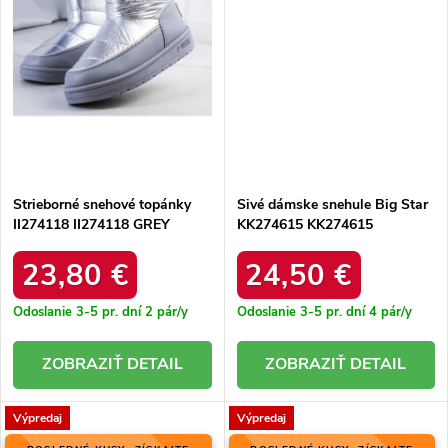
Strieborné snehové topánky
Sivé dámske snehule Big Star
II274118 II274118 GREY
KK274615 KK274615
PEWTER
23,80 €
24,50 €
Odoslanie 3-5 pr. dní
2 pár/y
Odoslanie 3-5 pr. dní
4 pár/y
DETAIL
DETAIL
Výpredaj
Výpredaj