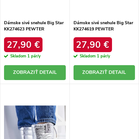
t
o
o
v
v
Dámske sivé snehule Big Star
Dámske sivé snehule Big Star
KK274623 PEWTER
KK274619 PEWTER
27,90 €
27,90 €
Skladom
1 pár/y
Skladom
1 pár/y
DETAIL
DETAIL