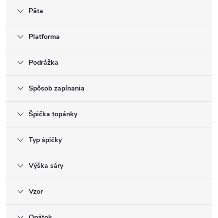
Päta
Platforma
Podrážka
Spôsob zapínania
Špička topánky
Typ špičky
Výška sáry
Vzor
Opätok