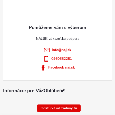
u
NAJ.SK
info
@
naj.sk
0950582281
Facebook naj.sk
Informácie pre Vás
Obľúbené
Odstúpiť od zmluvy tu