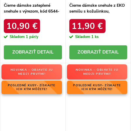
Čierne dámske zateplené
Čierne dámske snehule z EKO
snehule s výrezom, kód 6544-
semišu s kožušinkou,
21
platforma, M563 BLACK
10,90 €
11,90 €
Skladom
1 pár/y
Skladom
1 ks
DETAIL
DETAIL
NOVINKA – OBJAVTE JU
NOVINKA – OBJAVTE JU
MEDZI PRVÝMI!
MEDZI PRVÝMI!
POSLEDNÉ KUSY- ZÍSKAJTE
POSLEDNÉ KUSY- ZÍSKAJTE
ICH KÝM MÔŽETE!
ICH KÝM MÔŽETE!