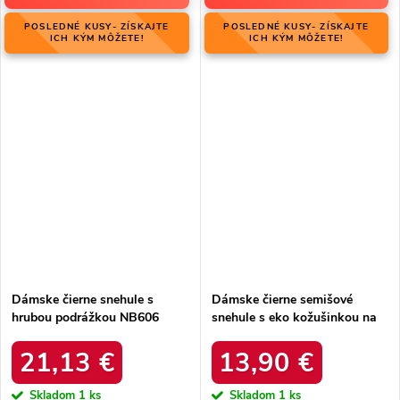
POSLEDNÉ KUSY- ZÍSKAJTE
POSLEDNÉ KUSY- ZÍSKAJTE
ICH KÝM MÔŽETE!
ICH KÝM MÔŽETE!
Dámske čierne snehule s
Dámske čierne semišové
hrubou podrážkou NB606
snehule s eko kožušinkou na
BLACK
zimu, kód produktu 20213-4A
BLACK
21,13 €
13,90 €
Skladom
1 ks
Skladom
1 ks