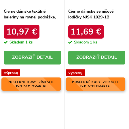
Čierne dámske textilné
Čierne dámske semišové
baleríny na rovnej podrážke,
lodičky NJSK 1029-1B
kód produktu NJSK LL-230B
10,97 €
11,69 €
Skladom
1 ks
Skladom
1 ks
DETAIL
DETAIL
Výpredaj
Výpredaj
POSLEDNÉ KUSY- ZÍSKAJTE
POSLEDNÉ KUSY- ZÍSKAJTE
ICH KÝM MÔŽETE!
ICH KÝM MÔŽETE!