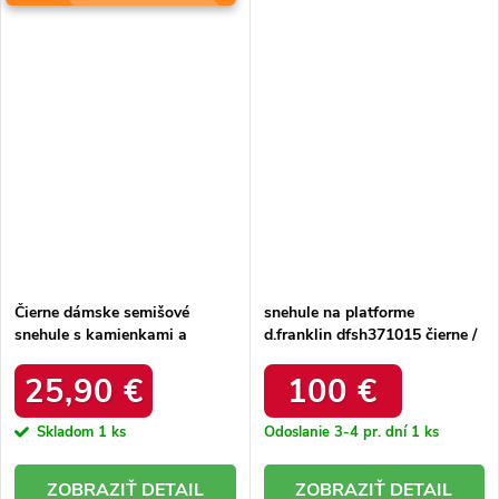
Čierne dámske semišové
snehule na platforme
snehule s kamienkami a
d.franklin dfsh371015 čierne /
kožušinkou, kód produktu
DFSH371015 BLACK
W8009 BLACK
25,90 €
100 €
Skladom
1 ks
Odoslanie 3-4 pr. dní
1 ks
DETAIL
DETAIL