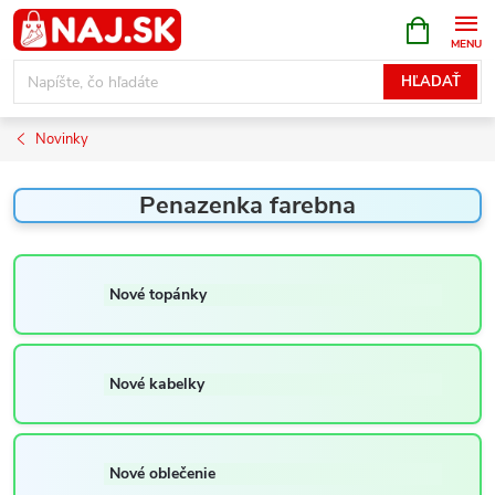
Prejsť
NÁKUPN
KOŠÍK
na
obsah
HĽADAŤ
Novinky
Penazenka farebna
Nové topánky
Nové kabelky
Nové oblečenie