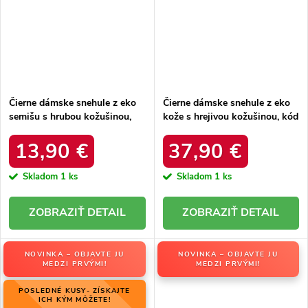
Čierne dámske snehule z eko
Čierne dámske snehule z eko
semišu s hrubou kožušinou,
kože s hrejivou kožušinou, kód
kód produktu 20213-4A
produktu DFSH370011
BLACK
BLACK
13,90 €
37,90 €
Skladom
1 ks
Skladom
1 ks
DETAIL
DETAIL
NOVINKA – OBJAVTE JU
NOVINKA – OBJAVTE JU
MEDZI PRVÝMI!
MEDZI PRVÝMI!
POSLEDNÉ KUSY- ZÍSKAJTE
ICH KÝM MÔŽETE!