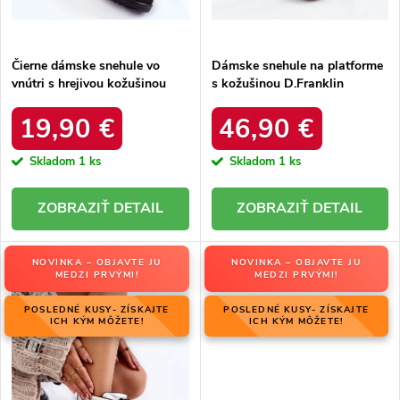
t
o
o
v
v
Čierne dámske snehule vo
Dámske snehule na platforme
vnútri s hrejivou kožušinou
s kožušinou D.Franklin
zateplené kód 22SN26-5028
DFSH37005 Čierne
BLACK
19,90 €
46,90 €
Skladom
1 ks
Skladom
1 ks
DETAIL
DETAIL
NOVINKA – OBJAVTE JU
NOVINKA – OBJAVTE JU
MEDZI PRVÝMI!
MEDZI PRVÝMI!
POSLEDNÉ KUSY- ZÍSKAJTE
POSLEDNÉ KUSY- ZÍSKAJTE
ICH KÝM MÔŽETE!
ICH KÝM MÔŽETE!