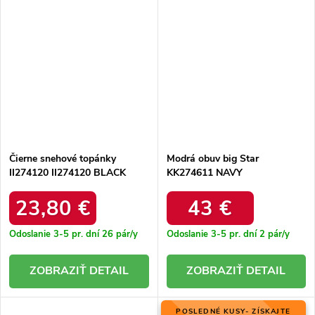
Čierne snehové topánky
Modrá obuv big Star
II274120 II274120 BLACK
KK274611 NAVY
23,80 €
43 €
Odoslanie 3-5 pr. dní
26 pár/y
Odoslanie 3-5 pr. dní
2 pár/y
DETAIL
DETAIL
POSLEDNÉ KUSY- ZÍSKAJTE