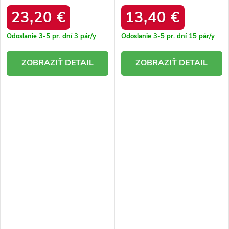
KK274614 906 BLACK
vyšívaným vzorom Greene.
MC-39 BLACK
23,20 €
13,40 €
Odoslanie 3-5 pr. dní
3 pár/y
Odoslanie 3-5 pr. dní
15 pár/y
DETAIL
DETAIL