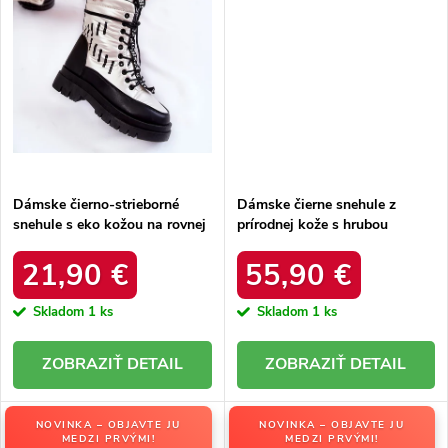
Dámske čierno-strieborné
Dámske čierne snehule z
snehule s eko kožou na rovnej
prírodnej kože s hrubou
podrážke, kód produktu 23-
podrážkou a zateplením, kód
34586 SREBRNY
produktu OO274A206
21,90 €
55,90 €
Skladom
1 ks
Skladom
1 ks
DETAIL
DETAIL
NOVINKA – OBJAVTE JU
NOVINKA – OBJAVTE JU
MEDZI PRVÝMI!
MEDZI PRVÝMI!