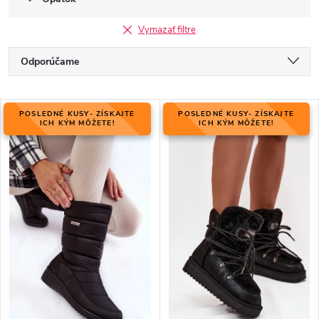
Vymazať filtre
R
Odporúčame
a
Najlacnejšie
d
V
e
POSLEDNÉ KUSY- ZÍSKAJTE
POSLEDNÉ KUSY- ZÍSKAJTE
Najdrahšie
ý
ICH KÝM MÔŽETE!
ICH KÝM MÔŽETE!
n
p
Najpredávanejšie
i
i
e
Abecedne
s
p
p
r
r
o
o
d
d
u
u
k
k
t