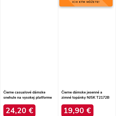
ICH KÝM MÔŽETE!
Čierne casualové dámske
Čierne dámske jesenné a
snehule na vysokej platforme
zimné topánky NJSK T2172B
Thaisa SJ24017 BLACK
24,20 €
19,90 €