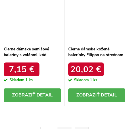
Čierne dámske semišové
Čierne dámske kožené
baleríny s volánmi, kód
balerínky Filippo na strednom
produktu NJSK C8086NE
podpätku, kód produktu NJSK
DS1394/20B
7,15 €
20,02 €
Skladom
1 ks
Skladom
1 ks
DETAIL
DETAIL
O
v