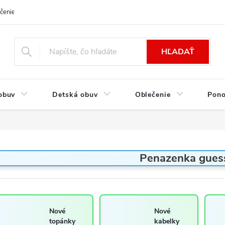
čenie a platba
Kontakt
Moja objednávka
Výmena / Vrátenie to
HĽADAŤ
obuv
Detská obuv
Oblečenie
Pon
Penazenka guess
Nové
Nové
topánky
kabelky