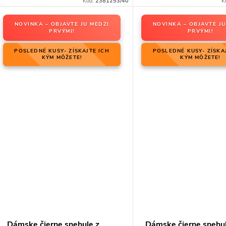
Kód:
2381253/40
K
NOVINKA – OBJAVTE JU MEDZI
NOVINKA – OBJAVTE JU
PRVÝMI!
PRVÝMI!
POSLEDNÉ KUSY- ZÍSKAJTE ICH
POSLEDNÉ KUSY- ZÍSKA
KÝM MÔŽETE!
KÝM MÔŽETE!
Dámske čierne snehule z
Dámske čierne snehul