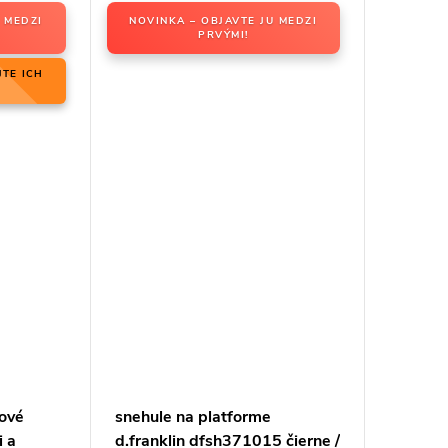
 MEDZI
NOVINKA – OBJAVTE JU MEDZI
PRVÝMI!
JTE ICH
ové
snehule na platforme
i a
d.franklin dfsh371015 čierne /