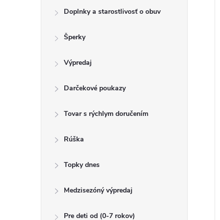
o
k
Doplnky a starostlivosť o obuv
t
u
o
Šperky
k
v
t
Výpredaj
o
v
Darčekové poukazy
Tovar s rýchlym doručením
Rúška
Topky dnes
Medzisezóný výpredaj
Pre deti od (0-7 rokov)