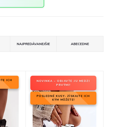
NAJPREDÁVANEJŠIE
ABECEDNE
JTE ICH
NOVINKA – OBJAVTE JU MEDZI
PRVÝMI!
POSLEDNÉ KUSY- ZÍSKAJTE ICH
KÝM MÔŽETE!