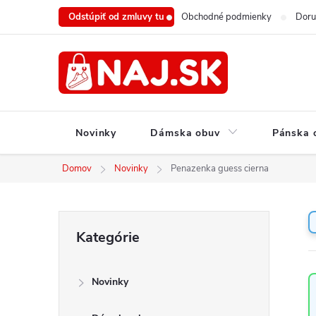
Prejsť
Odstúpiť od zmluvy tu
Obchodné podmienky
Doru
na
obsah
Novinky
Dámska obuv
Pánska 
Domov
Novinky
Penazenka guess cierna
B
Preskočiť
Kategórie
o
kategórie
č
n
Novinky
ý
p