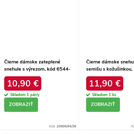
Čierne dámske zateplené
Čierne dámske snehu
snehule s výrezom, kód 6544-
semišu s kožušinkou,
21
platforma, M563 BL
10,90 €
11,90 €
Skladom
1 pár/y
Skladom
1 ks
DETAIL
DETAIL
Kód:
2080694/38
K