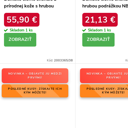
prírodnej kože s hrubou
hrubou podrážkou N
podrážkou a zateplením, kód
BLACK
55,90 €
21,13 €
produktu OO274A206
Skladom
1 ks
Skladom
1 ks
DETAIL
DETAIL
Kód:
2003365/38
K
NOVINKA – OBJAVTE JU MEDZI
NOVINKA – OBJAVTE JU
PRVÝMI!
PRVÝMI!
POSLEDNÉ KUSY- ZÍSKAJTE ICH
POSLEDNÉ KUSY- ZÍSKA
KÝM MÔŽETE!
KÝM MÔŽETE!