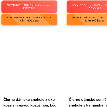
NOVINKA – OBJAVTE JU MEDZI
NOVINKA – OBJAVTE JU
PRVÝMI!
PRVÝMI!
POSLEDNÉ KUSY- ZÍSKAJTE ICH
POSLEDNÉ KUSY- ZÍSKA
KÝM MÔŽETE!
KÝM MÔŽETE!
Čierne dámske snehule z eko
Čierne dámske semiš
kože s hrejivou kožušinou, kód
snehule s kamienkam