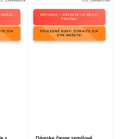
ód:
2349098/39
Kód:
1595637/40
 MEDZI
NOVINKA – OBJAVTE JU MEDZI
PRVÝMI!
JTE ICH
POSLEDNÉ KUSY- ZÍSKAJTE ICH
KÝM MÔŽETE!
e s
Dámske čierne semišové