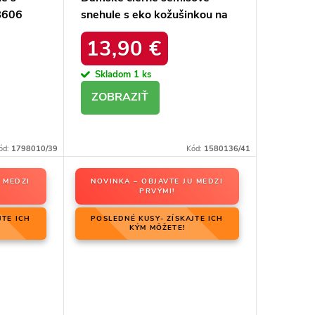
B606
snehule s eko kožušinkou na
zimu, kód produktu 20213-
13,90 €
4A BLACK
Skladom
1 ks
DETAIL
ód:
1798010/39
Kód:
1580136/41
 MEDZI
NOVINKA – OBJAVTE JU MEDZI
PRVÝMI!
JTE ICH
POSLEDNÉ KUSY- ZÍSKAJTE ICH
KÝM MÔŽETE!