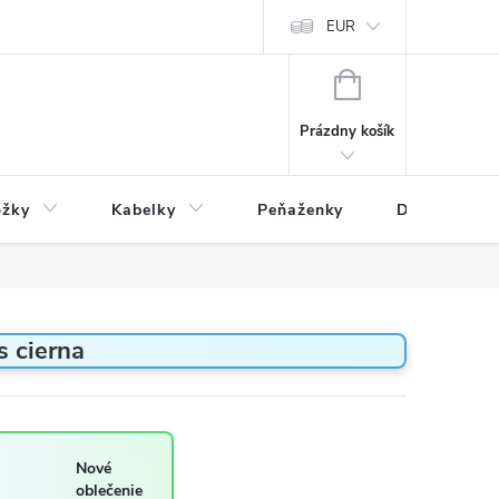
varu
Reklamácia
Podmienky ochrany osobných údajov
EUR
NÁKUPNÝ
KOŠÍK
Prázdny košík
ožky
Kabelky
Peňaženky
Drogéria
 cierna
Nové
oblečenie