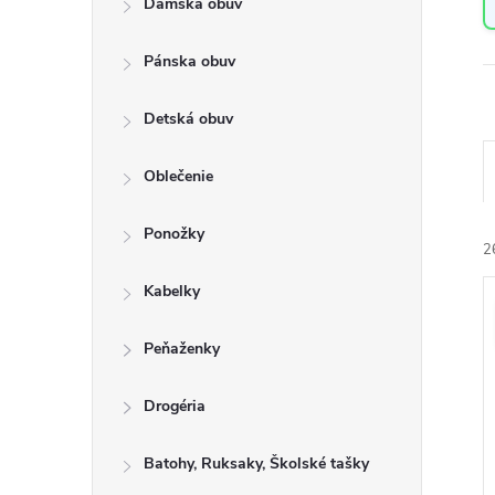
Dámska obuv
a
n
Pánska obuv
e
l
Detská obuv
Oblečenie
a
Ponožky
e
2
n
Kabelky
i
ý
e
Peňaženky
i
r
s
Drogéria
o
Batohy, Ruksaky, Školské tašky
r
u