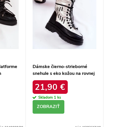
latforme
Dámske čierno-strieborné
n
snehule s eko kožou na rovnej
podrážke, kód produktu 23-
21,90 €
34586 SREBRNY
Skladom
1 ks
DETAIL