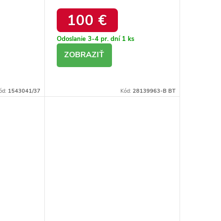
uktu
DFSH371015 BLACK
100 €
Odoslanie 3-4 pr. dní
1 ks
DETAIL
ód:
1543041/37
Kód:
28139963-B BT