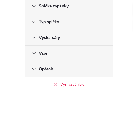
Špička topánky
Typ špičky
Výška sáry
Vzor
Opätok
Vymazať filtre