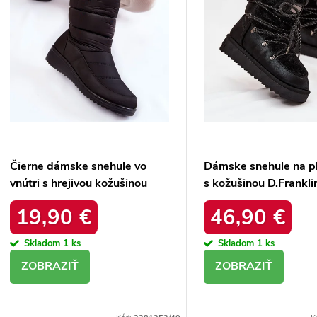
d
Čierne dámske snehule vo
Dámske snehule na p
vnútri s hrejivou kožušinou
s kožušinou D.Frankli
zateplené kód 22SN26-5028
DFSH37005 Čierne
19,90 €
46,90 €
BLACK
Skladom
1 ks
Skladom
1 ks
DETAIL
DETAIL