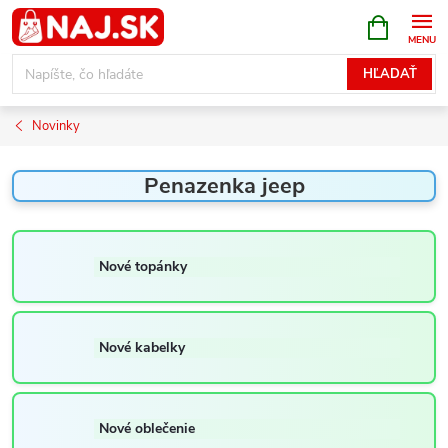
Prejsť
NÁKUPN
KOŠÍK
na
obsah
HĽADAŤ
Novinky
Penazenka jeep
Nové topánky
Nové kabelky
Nové oblečenie