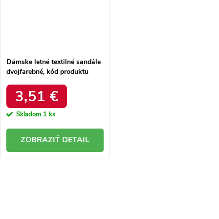
Dámske letné textilné sandále
dvojfarebné, kód produktu
NJSK 2D298B
3,51 €
Skladom
1 ks
DETAIL
O
v
l