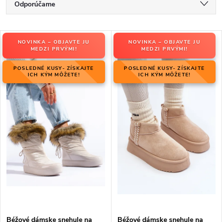
R
Odporúčame
a
Najlacnejšie
d
V
e
NOVINKA – OBJAVTE JU
NOVINKA – OBJAVTE JU
Najdrahšie
ý
MEDZI PRVÝMI!
MEDZI PRVÝMI!
n
p
Najpredávanejšie
i
POSLEDNÉ KUSY- ZÍSKAJTE
POSLEDNÉ KUSY- ZÍSKAJTE
i
ICH KÝM MÔŽETE!
ICH KÝM MÔŽETE!
e
Abecedne
s
p
p
r
r
o
o
d
d
u
u
k
k
t
t
o
o
v
v
Béžové dámske snehule na
Béžové dámske snehule na