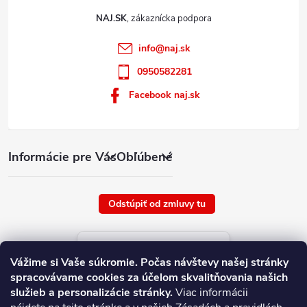
NAJ.SK
info
@
naj.sk
0950582281
Facebook naj.sk
Informácie pre Vás
Obľúbené
Odstúpiť od zmluvy tu
Aktuálne ceny tovaru
Vážime si Vaše súkromie.
Počas návštevy našej stránky
platné od : 9/8/2026
spracovávame cookies za účelom skvalitňovania našich
služieb a personalizácie stránky.
Viac informácii