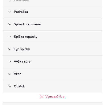
Podrážka
Spôsob zapínania
Špička topánky
Typ špičky
Výška sáry
Vzor
Opätok
Vymazať filtre