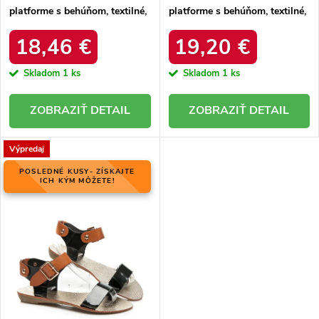
platforme s behúňom, textilné,
platforme s behúňom, textilné,
kód produktu YY58BE
kód produktu UA-1833WI/R
18,46 €
19,20 €
Skladom
1 ks
Skladom
1 ks
DETAIL
DETAIL
Výpredaj
POSLEDNÉ KUSY- ZÍSKAJTE
ICH KÝM MÔŽETE!