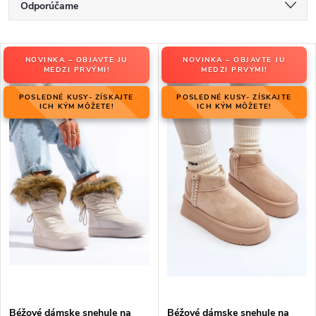
R
Odporúčame
a
Najlacnejšie
d
V
e
NOVINKA – OBJAVTE JU
NOVINKA – OBJAVTE JU
Najdrahšie
ý
MEDZI PRVÝMI!
MEDZI PRVÝMI!
n
p
Najpredávanejšie
i
POSLEDNÉ KUSY- ZÍSKAJTE
POSLEDNÉ KUSY- ZÍSKAJTE
i
ICH KÝM MÔŽETE!
ICH KÝM MÔŽETE!
e
Abecedne
s
p
p
r
r
o
o
d
d
u
u
k
k
t
t
o
o
v
v
Béžové dámske snehule na
Béžové dámske snehule na