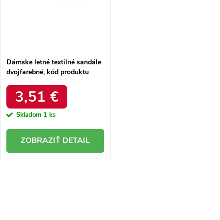
Dámske letné textilné sandále
dvojfarebné, kód produktu
NJSK 2D298B
3,51 €
Skladom
1 ks
DETAIL
O
v
l