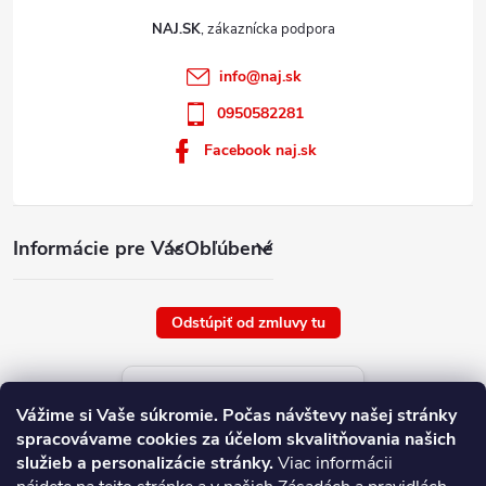
NAJ.SK
info
@
naj.sk
0950582281
Facebook naj.sk
Informácie pre Vás
Obľúbené
Odstúpiť od zmluvy tu
Aktuálne ceny tovaru
Vážime si Vaše súkromie.
Počas návštevy našej stránky
platné od : 6/8/2026
spracovávame cookies za účelom skvalitňovania našich
služieb a personalizácie stránky.
Viac informácii