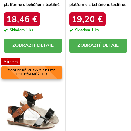
platforme s behúňom, textilné,
platforme s behúňom, textilné,
kód produktu YY58BE
kód produktu UA-1833WI/R
18,46 €
19,20 €
Skladom
1 ks
Skladom
1 ks
DETAIL
DETAIL
Výpredaj
POSLEDNÉ KUSY- ZÍSKAJTE
ICH KÝM MÔŽETE!