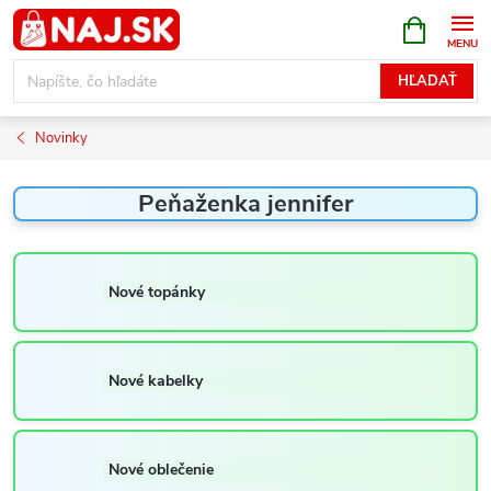
Prejsť
NÁKUPN
KOŠÍK
na
obsah
HĽADAŤ
Novinky
Peňaženka jennifer
Nové topánky
Nové kabelky
Nové oblečenie