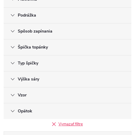
Podrážka
Spôsob zapínania
Špička topánky
Typ špičky
Výška sáry
Vzor
Opätok
Vymazať filtre