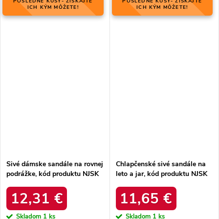
POSLEDNÉ KUSY- ZÍSKAJTE
POSLEDNÉ KUSY- ZÍSKAJTE
ICH KÝM MÔŽETE!
ICH KÝM MÔŽETE!
Sivé dámske sandále na rovnej
Chlapčenské sivé sandále na
podrážke, kód produktu NJSK
leto a jar, kód produktu NJSK
DS803/19S
BIF5267G
12,31 €
11,65 €
Skladom
1 ks
Skladom
1 ks