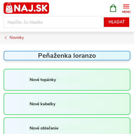
Prejsť
NÁKUPN
KOŠÍK
na
obsah
HĽADAŤ
Novinky
Peňaženka loranzo
Nové topánky
Nové kabelky
Nové oblečenie