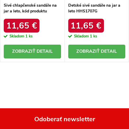
Sivé chlapčenské sandále na
Detské sivé sandále na jar a
jar a leto, kód produktu
leto HHS1707G
BIF5267G
11,65 €
11,65 €
Skladom
1 ks
Skladom
1 ks
DETAIL
DETAIL
O
v
l
á
d
a
Odoberať newsletter
c