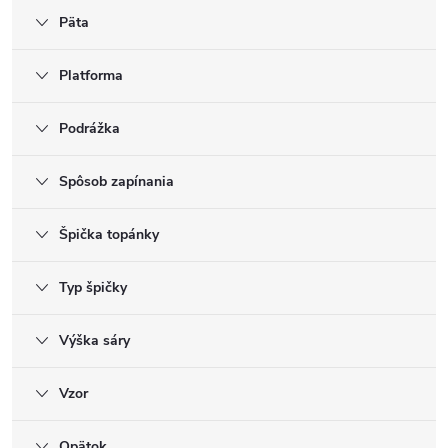
Päta
Platforma
Podrážka
Spôsob zapínania
Špička topánky
Typ špičky
Výška sáry
Vzor
Opätok