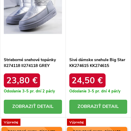
Strieborné snehové topánky
Sivé dámske snehule Big Star
II274118 II274118 GREY
KK274615 KK274615
PEWTER
23,80 €
24,50 €
Odoslanie 3-5 pr. dní
2 pár/y
Odoslanie 3-5 pr. dní
4 pár/y
DETAIL
DETAIL
Výpredaj
Výpredaj