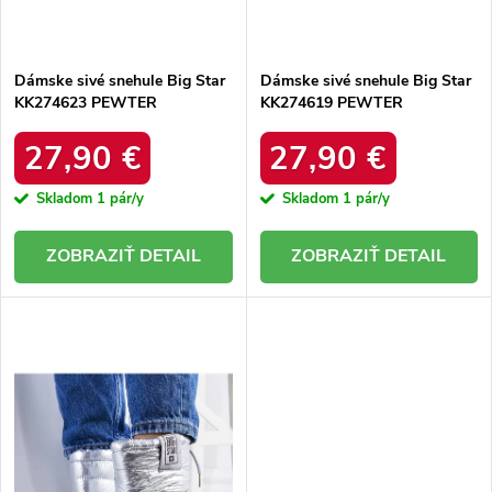
t
o
o
v
v
Dámske sivé snehule Big Star
Dámske sivé snehule Big Star
KK274623 PEWTER
KK274619 PEWTER
27,90 €
27,90 €
Skladom
1 pár/y
Skladom
1 pár/y
DETAIL
DETAIL