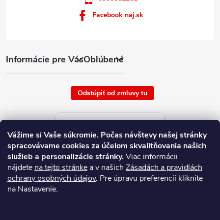
Facebook naj.sk
Informácie pre Vás
Obľúbené
Odstúpiť od zmluvy tu
Aktuálne ceny tovaru
Vážime si Vaše súkromie.
Počas návštevy našej stránky
platné od : 6/8/2026
spracovávame cookies za účelom skvalitňovania našich
služieb a personalizácie stránky.
Viac informácii
nájdete
na tejto stránke
a v našich
Zásadách a pravidlách
ochrany osobných údajov
. Pre úpravu preferencií kliknite
na Nastavenie.