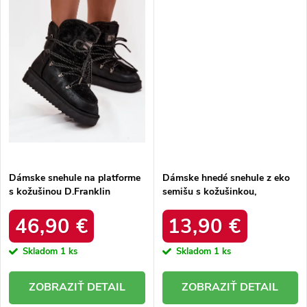
Dámske snehule na platforme
Dámske hnedé snehule z eko
s kožušinou D.Franklin
semišu s kožušinkou,
DFSH37005 Čierne
platforma – 20219-4K
LEOPARD
46,90 €
13,90 €
Skladom
1 ks
Skladom
1 ks
DETAIL
DETAIL