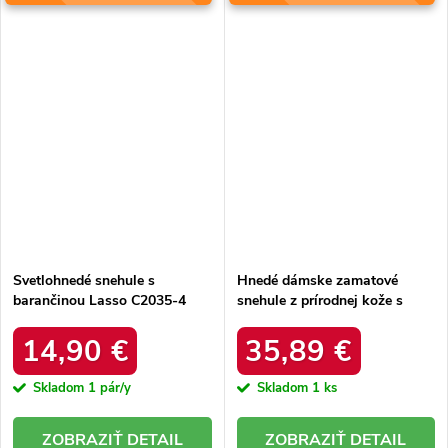
Svetlohnedé snehule s
Hnedé dámske zamatové
barančinou Lasso C2035-4
snehule z prírodnej kože s
KHAKI
hrubou kožušinou, kód
produktu W5821 COFFEE
14,90 €
35,89 €
Skladom
1 pár/y
Skladom
1 ks
DETAIL
DETAIL