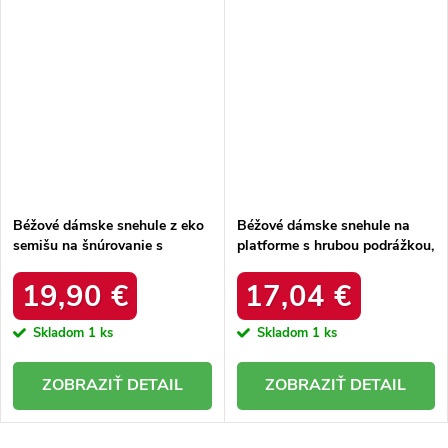
Béžové dámske snehule z eko
Béžové dámske snehule na
semišu na šnúrovanie s
platforme s hrubou podrážkou,
hrubšou podrážkou, kód
zateplené, kód produktu 85-
produktu C3016 BEIGE
925 KHAKI
19,90 €
17,04 €
Skladom
1 ks
Skladom
1 ks
DETAIL
DETAIL