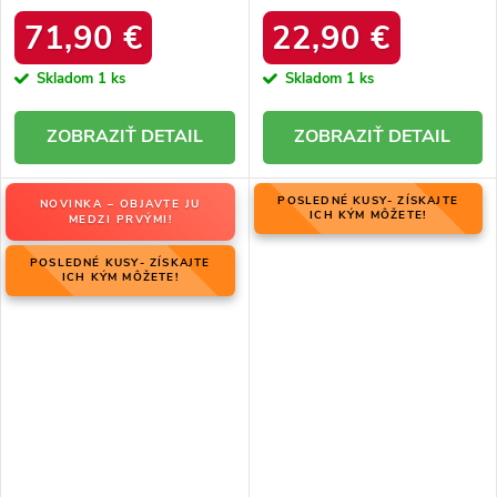
06769-02/00-4 ZIEMIA
zateplením z ovčej kože, kód
produktu OO274A098
71,90 €
22,90 €
Skladom
1 ks
Skladom
1 ks
DETAIL
DETAIL
POSLEDNÉ KUSY- ZÍSKAJTE
NOVINKA – OBJAVTE JU
ICH KÝM MÔŽETE!
MEDZI PRVÝMI!
POSLEDNÉ KUSY- ZÍSKAJTE
ICH KÝM MÔŽETE!