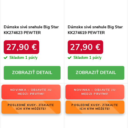
Dámske sivé snehule Big Star
Dámske sivé snehule Big Star
KK274623 PEWTER
KK274619 PEWTER
27,90 €
27,90 €
Skladom
1 pár/y
Skladom
1 pár/y
DETAIL
DETAIL
NOVINKA – OBJAVTE JU
NOVINKA – OBJAVTE JU
MEDZI PRVÝMI!
MEDZI PRVÝMI!
POSLEDNÉ KUSY- ZÍSKAJTE
POSLEDNÉ KUSY- ZÍSKAJTE
ICH KÝM MÔŽETE!
ICH KÝM MÔŽETE!