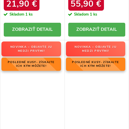
34586 SREBRNY
produktu OO274A206
21,90 €
55,90 €
Skladom
1 ks
Skladom
1 ks
DETAIL
DETAIL
NOVINKA – OBJAVTE JU
NOVINKA – OBJAVTE JU
MEDZI PRVÝMI!
MEDZI PRVÝMI!
POSLEDNÉ KUSY- ZÍSKAJTE
POSLEDNÉ KUSY- ZÍSKAJTE
ICH KÝM MÔŽETE!
ICH KÝM MÔŽETE!