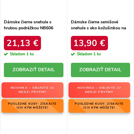
Dámske čierne snehule s
Dámske čierne semišové
hrubou podrážkou NB606
snehule s eko kožušinkou na
BLACK
zimu, kód produktu 20213-4A
BLACK
21,13 €
13,90 €
Skladom
1 ks
Skladom
1 ks
DETAIL
DETAIL
NOVINKA – OBJAVTE JU
NOVINKA – OBJAVTE JU
MEDZI PRVÝMI!
MEDZI PRVÝMI!
POSLEDNÉ KUSY- ZÍSKAJTE
POSLEDNÉ KUSY- ZÍSKAJTE
ICH KÝM MÔŽETE!
ICH KÝM MÔŽETE!