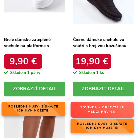
u
k
k
t
t
o
o
v
v
Biele dámske zateplené
Čierne dámske snehule vo
snehule na platforme s
vnútri s hrejivou kožušinou
okrúhlou špičkou Inna TX5002
zateplené kód 22SN26-5028
WHITE
BLACK
9,90 €
19,90 €
Skladom
1 pár/y
Skladom
1 ks
DETAIL
DETAIL
POSLEDNÉ KUSY- ZÍSKAJTE
NOVINKA – OBJAVTE JU
ICH KÝM MÔŽETE!
MEDZI PRVÝMI!
POSLEDNÉ KUSY- ZÍSKAJTE
ICH KÝM MÔŽETE!