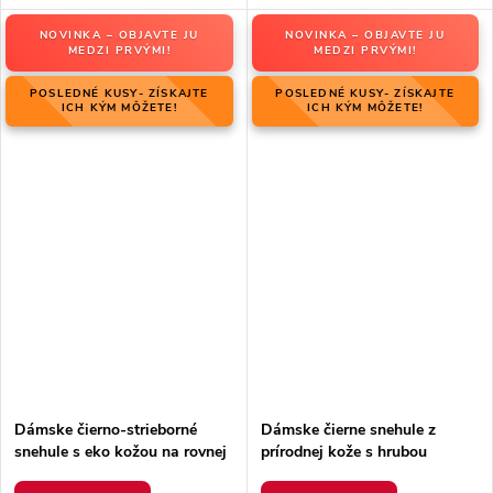
NOVINKA – OBJAVTE JU
NOVINKA – OBJAVTE JU
MEDZI PRVÝMI!
MEDZI PRVÝMI!
POSLEDNÉ KUSY- ZÍSKAJTE
POSLEDNÉ KUSY- ZÍSKAJTE
ICH KÝM MÔŽETE!
ICH KÝM MÔŽETE!
Dámske čierno-strieborné
Dámske čierne snehule z
snehule s eko kožou na rovnej
prírodnej kože s hrubou
podrážke, kód produktu 23-
podrážkou a zateplením, kód