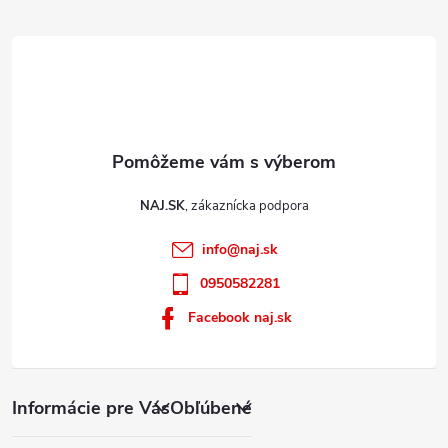
e
i
s
u
NAJ.SK
info
@
naj.sk
0950582281
Facebook naj.sk
Informácie pre Vás
Obľúbené