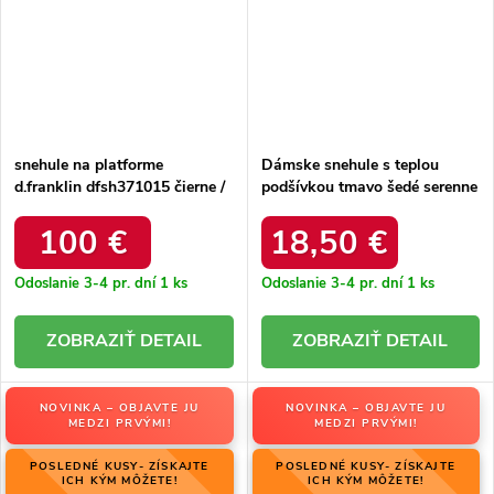
snehule na platforme
Dámske snehule s teplou
d.franklin dfsh371015 čierne /
podšívkou tmavo šedé serenne
DFSH371015 BLACK
/ Y145 KHAKI
100 €
18,50 €
Odoslanie 3-4 pr. dní
1 ks
Odoslanie 3-4 pr. dní
1 ks
DETAIL
DETAIL
NOVINKA – OBJAVTE JU
NOVINKA – OBJAVTE JU
MEDZI PRVÝMI!
MEDZI PRVÝMI!
POSLEDNÉ KUSY- ZÍSKAJTE
POSLEDNÉ KUSY- ZÍSKAJTE
ICH KÝM MÔŽETE!
ICH KÝM MÔŽETE!