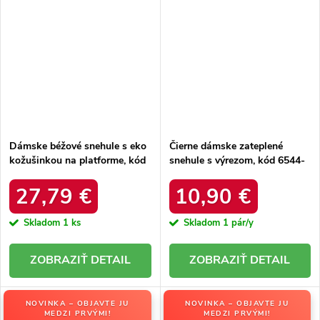
Dámske béžové snehule s eko
Čierne dámske zateplené
kožušinkou na platforme, kód
snehule s výrezom, kód 6544-
produktu MM274380 BEŻ
21
27,79 €
10,90 €
Skladom
1 ks
Skladom
1 pár/y
DETAIL
DETAIL
NOVINKA – OBJAVTE JU
NOVINKA – OBJAVTE JU
MEDZI PRVÝMI!
MEDZI PRVÝMI!