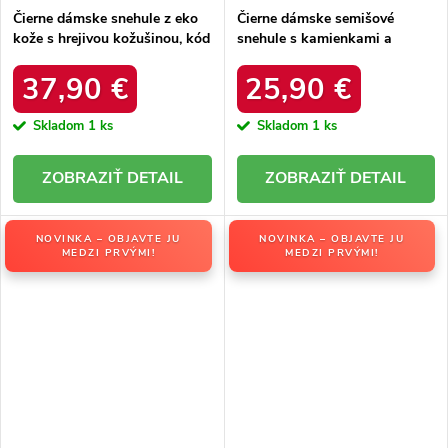
Čierne dámske snehule z eko
Čierne dámske semišové
kože s hrejivou kožušinou, kód
snehule s kamienkami a
produktu DFSH370011
kožušinkou, kód produktu
BLACK
W8009 BLACK
37,90 €
25,90 €
Skladom
1 ks
Skladom
1 ks
DETAIL
DETAIL
NOVINKA – OBJAVTE JU
NOVINKA – OBJAVTE JU
MEDZI PRVÝMI!
MEDZI PRVÝMI!