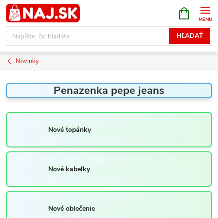
Prejsť
NÁKUPN
KOŠÍK
na
obsah
HĽADAŤ
Novinky
Penazenka pepe jeans
Nové topánky
Nové kabelky
Nové oblečenie