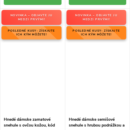
NOVINKA – OBJAVTE JU
NOVINKA – OBJAVTE JU
MEDZI PRVÝMI!
MEDZI PRVÝMI!
POSLEDNÉ KUSY- ZÍSKAJTE
POSLEDNÉ KUSY- ZÍSKAJTE
ICH KÝM MÔŽETE!
ICH KÝM MÔŽETE!
Hnedé dámske zamatové
Hnedé dámske semišové
snehule s ovčou kožou, kód
snehule s hrubou podrážkou a