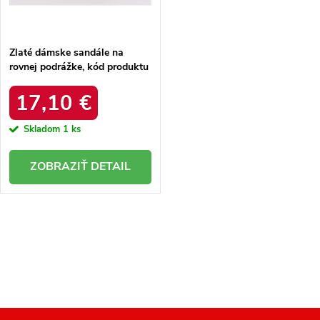
t
o
o
v
v
Zlaté dámske sandále na
rovnej podrážke, kód produktu
JH91P
17,10 €
Skladom
1 ks
DETAIL
O
v
l
á
d