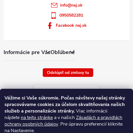
info
@
naj.sk
0950582281
Facebook naj.sk
Informácie pre Vás
Obľúbené
Odstúpiť od zmluvy tu
Aktuálne ceny tovaru
Vážime si Vaše súkromie.
Počas návštevy našej stránky
platné od : 10/8/2026
spracovávame cookies za účelom skvalitňovania našich
služieb a personalizácie stránky.
Viac informácii
nájdete
na tejto stránke
a v našich
Zásadách a pravidlách
ochrany osobných údajov
. Pre úpravu preferencií kliknite
na Nastavenie.