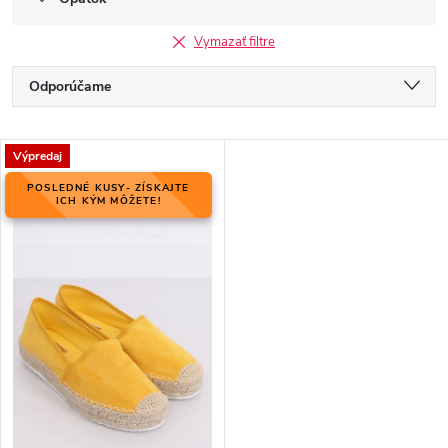
Vymazať filtre
R
Odporúčame
a
Najlacnejšie
d
V
e
Výpredaj
Najdrahšie
ý
n
POSLEDNÉ KUSY- ZÍSKAJTE
p
ICH KÝM MÔŽETE!
Najpredávanejšie
i
i
e
Abecedne
s
p
p
r
r
o
o
d
d
u
u
k
k
t