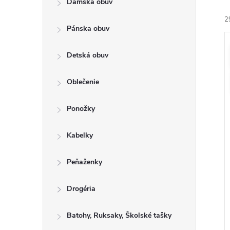
Dámska obuv
a
e
2
n
n
Pánska obuv
e
i
ý
l
Detská obuv
e
i
Oblečenie
r
s
o
Ponožky
r
u
o
Kabelky
k
t
u
Peňaženky
o
k
v
t
Drogéria
o
Batohy, Ruksaky, Školské tašky
v