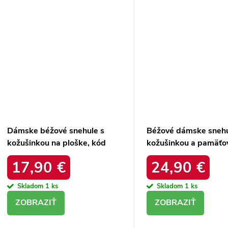
Dámske béžové snehule s
Béžové dámske snehu
kožušinkou na ploške, kód
kožušinkou a pamäťo
8909 BEIGE
stielkou MEMORY F
17,90 €
24,90 €
SYSTEM, kód produk
II274263 BEIGE
Skladom
1 ks
Skladom
1 ks
DETAIL
DETAIL