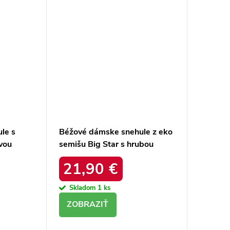
le s
Béžové dámske snehule z eko
vou
semišu Big Star s hrubou
OAM
podrážkou kód produktu
21,90 €
tu
OO274A107
Skladom
1 ks
DETAIL