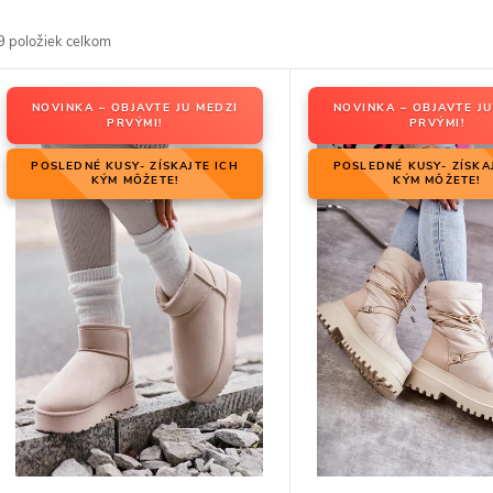
d
9
položiek celkom
V
NOVINKA – OBJAVTE JU MEDZI
NOVINKA – OBJAVTE JU
PRVÝMI!
PRVÝMI!
p
p
POSLEDNÉ KUSY- ZÍSKAJTE ICH
POSLEDNÉ KUSY- ZÍSKA
KÝM MÔŽETE!
KÝM MÔŽETE!
p
d
d