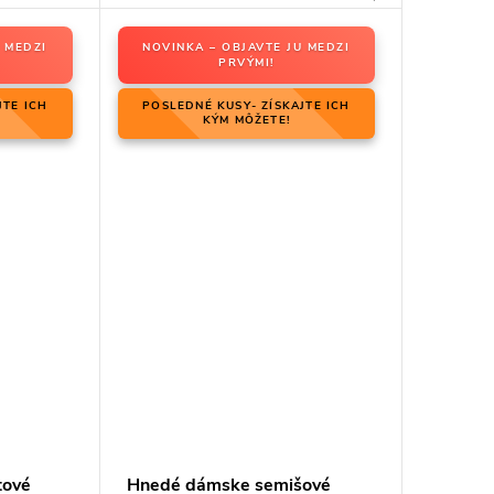
 MEDZI
NOVINKA – OBJAVTE JU MEDZI
PRVÝMI!
JTE ICH
POSLEDNÉ KUSY- ZÍSKAJTE ICH
KÝM MÔŽETE!
tové
Hnedé dámske semišové