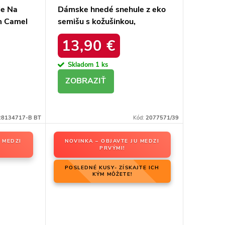
le Na
Dámske hnedé snehule z eko
m Camel
semišu s kožušinkou,
platforma – 20219-4K
13,90 €
LEOPARD
Skladom
1 ks
DETAIL
28134717-B BT
Kód:
2077571/39
 MEDZI
NOVINKA – OBJAVTE JU MEDZI
PRVÝMI!
POSLEDNÉ KUSY- ZÍSKAJTE ICH
KÝM MÔŽETE!