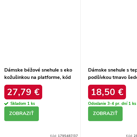
Dámske béžové snehule s eko
Dámske snehule s te
kožušinkou na platforme, kód
podšívkou tmavo šed
produktu MM274380 BEŻ
serenne / Y145 KHAK
27,79 €
18,50 €
Skladom
1 ks
Odoslanie 3-4 pr. dní
1 ks
DETAIL
DETAIL
Kód:
1795487/37
Kód:
2