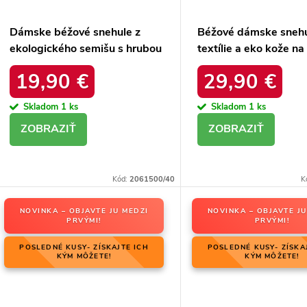
Dámske béžové snehule z
Béžové dámske snehu
ekologického semišu s hrubou
textílie a eko kože na
kožušinou, kód produktu
platforme a rovnej p
19,90 €
29,90 €
20216-4F LIGHT BEIGE
kód produktu C-277
Skladom
1 ks
Skladom
1 ks
DETAIL
DETAIL
Kód:
2061500/40
K
NOVINKA – OBJAVTE JU MEDZI
NOVINKA – OBJAVTE JU
PRVÝMI!
PRVÝMI!
POSLEDNÉ KUSY- ZÍSKAJTE ICH
POSLEDNÉ KUSY- ZÍSKA
KÝM MÔŽETE!
KÝM MÔŽETE!