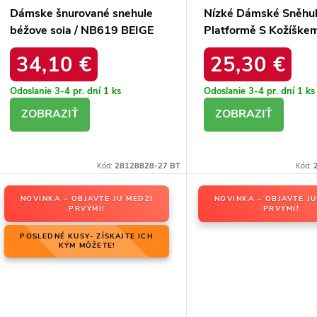
Dámske šnurované snehule
Nízké Dámské Sněhu
béžove soia / NB619 BEIGE
Platformě S Kožíške
Neathren
34,10 €
25,30 €
Odoslanie 3-4 pr. dní
1 ks
Odoslanie 3-4 pr. dní
1 ks
DETAIL
DETAIL
Kód:
28128828-27 BT
Kód:
NOVINKA – OBJAVTE JU MEDZI
NOVINKA – OBJAVTE JU
PRVÝMI!
PRVÝMI!
POSLEDNÉ KUSY- ZÍSKAJTE ICH
KÝM MÔŽETE!