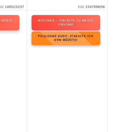
ód:
1465232/37
Kód:
2347898/36
 MEDZI
NOVINKA – OBJAVTE JU MEDZI
PRVÝMI!
POSLEDNÉ KUSY- ZÍSKAJTE ICH
KÝM MÔŽETE!