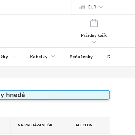
varu
Reklamácia
Podmienky ochrany osobných údajov
EUR
NÁKUPNÝ
KOŠÍK
Prázdny košík
ožky
Kabelky
Peňaženky
Drogéria
my hnedé
NAJPREDÁVANEJŠIE
ABECEDNE