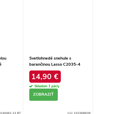
plou
Svetlohnedé snehule s
é
barančinou Lasso C2035-4
I
KHAKI
14,90 €
Skladom
1 pár/y
DETAIL
8140461-21 BT
Kód:
2323688/39