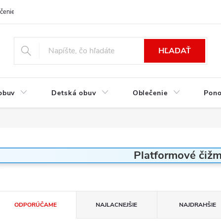
čenie a platba
Kontakt
Moja objednávka
Výmena / Vrátenie to
HĽADAŤ
obuv
Detská obuv
Oblečenie
Pon
Platformové čiž
R
ODPORÚČAME
NAJLACNEJŠIE
NAJDRAHŠIE