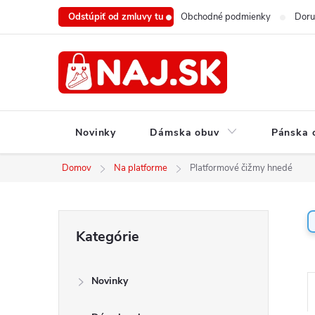
Prejsť
Odstúpiť od zmluvy tu
Obchodné podmienky
Doru
na
obsah
Novinky
Dámska obuv
Pánska 
Domov
Na platforme
Platformové čižmy hnedé
B
Preskočiť
Kategórie
o
kategórie
č
n
Novinky
ý
a
p