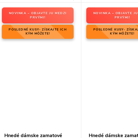
NOVINKA – OBJAVTE JU MEDZI
NOVINKA – OBJAVTE JU
PRVÝMI!
PRVÝMI!
POSLEDNÉ KUSY- ZÍSKAJTE ICH
POSLEDNÉ KUSY- ZÍSKA
KÝM MÔŽETE!
KÝM MÔŽETE!
Hnedé dámske zamatové
Hnedé dámske zama