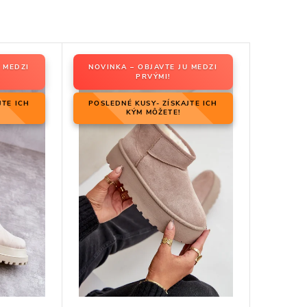
 MEDZI
NOVINKA – OBJAVTE JU MEDZI
PRVÝMI!
JTE ICH
POSLEDNÉ KUSY- ZÍSKAJTE ICH
KÝM MÔŽETE!