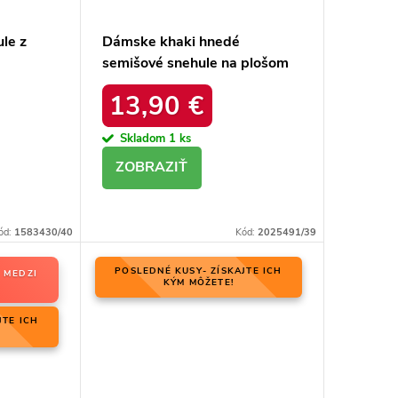
le z
Dámske khaki hnedé
semišové snehule na plošom
odrážke,
podpätku s hrubou
13,90 €
 BEIGE
podrážkou, kód produktu
OO274A098
Skladom
1 ks
DETAIL
ód:
1583430/40
Kód:
2025491/39
POSLEDNÉ KUSY- ZÍSKAJTE ICH
 MEDZI
KÝM MÔŽETE!
JTE ICH