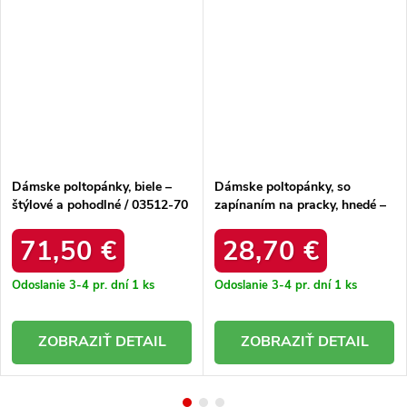
Dámske poltopánky, biele –
Dámske poltopánky, so
štýlové a pohodlné / 03512-70
zapínaním na pracky, hnedé –
BIAŁO-SREBRNY
ľahké a pohodlné / JH578
BROWN
71,50 €
28,70 €
Odoslanie 3-4 pr. dní
1 ks
Odoslanie 3-4 pr. dní
1 ks
DETAIL
DETAIL