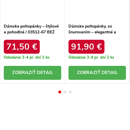
Dámske poltopánky – štýlové
Dámske poltopánky, so
a pohodlné / 03512-67 BEŻ
šnurovaním – elegantné a
MULTI
pohodlné / 4238/HOGL
S/ZŁOTO MAT
71,50 €
91,90 €
Odoslanie 3-4 pr. dní
1 ks
Odoslanie 3-4 pr. dní
2 ks
DETAIL
DETAIL