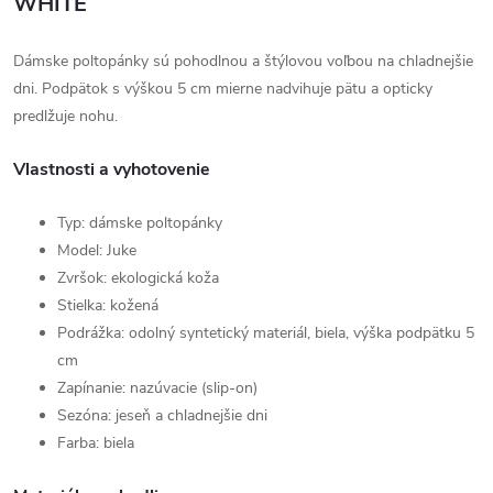
WHITE
Dámske poltopánky sú pohodlnou a štýlovou voľbou na chladnejšie
dni. Podpätok s výškou 5 cm mierne nadvihuje pätu a opticky
predlžuje nohu.
Vlastnosti a vyhotovenie
Typ: dámske poltopánky
Model: Juke
Zvršok: ekologická koža
Stielka: kožená
Podrážka: odolný syntetický materiál, biela, výška podpätku 5
cm
Zapínanie: nazúvacie (slip-on)
Sezóna: jeseň a chladnejšie dni
Farba: biela