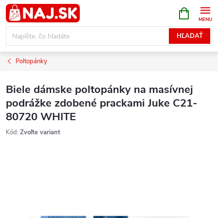
Prejsť
NÁKUPN
KOŠÍK
na
obsah
HĽADAŤ
Poltopánky
Biele dámske poltopánky na masívnej
podrážke zdobené prackami Juke C21-
80720 WHITE
Kód:
Zvoľte variant