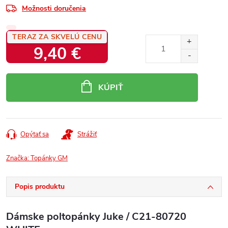
Možnosti doručenia
TERAZ ZA SKVELÚ CENU
9,40 €
Jednotková
cena:
KÚPIŤ
Opýtať sa
Strážiť
Značka:
Topánky GM
Popis produktu
Dámske poltopánky Juke / C21-80720