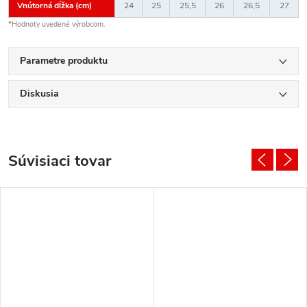
Vnútorná dĺžka (cm)
24
25
25,5
26
26,5
27
*Hodnoty uvedené výrobcom.
Parametre produktu
Diskusia
Súvisiaci tovar