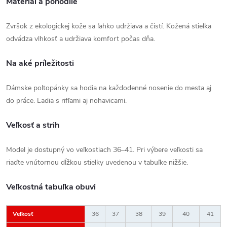
Materiál a pohodlie
Zvršok z ekologickej kože sa ľahko udržiava a čistí. Kožená stielka
odvádza vlhkosť a udržiava komfort počas dňa.
Na aké príležitosti
Dámske poltopánky sa hodia na každodenné nosenie do mesta aj
do práce. Ladia s rifľami aj nohavicami.
Veľkosť a strih
Model je dostupný vo veľkostiach 36–41. Pri výbere veľkosti sa
riaďte vnútornou dĺžkou stielky uvedenou v tabuľke nižšie.
Veľkostná tabuľka obuvi
Veľkosť
36
37
38
39
40
41