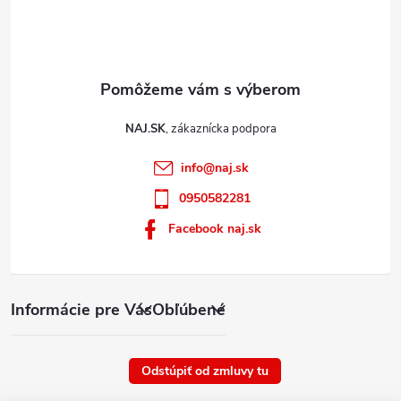
NAJ.SK
info
@
naj.sk
0950582281
Facebook naj.sk
Informácie pre Vás
Obľúbené
Odstúpiť od zmluvy tu