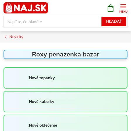
Prejsť
NÁKUPN
KOŠÍK
na
obsah
HĽADAŤ
Novinky
Roxy penazenka bazar
Nové topánky
Nové kabelky
Nové oblečenie